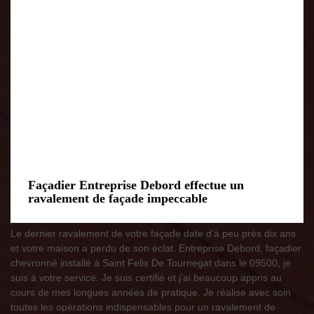
Façadier Entreprise Debord effectue un
ravalement de façade impeccable
Le dernier ravalement de votre façade date d’à peu près dix ans
et votre maison a perdu de son éclat. Entreprise Debord, façadier
chevronné installé à Saint Felix De Tournegat dans le 09500, je
suis à votre service. Je suis certifié et j’ai beaucoup appris au
cours de mes longues années de pratique. Je réalise avec soin
toutes les opérations indispensables pour un ravalement de