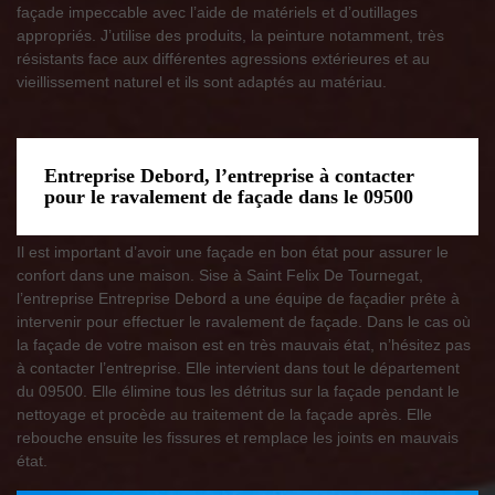
façade impeccable avec l’aide de matériels et d’outillages
appropriés. J’utilise des produits, la peinture notamment, très
résistants face aux différentes agressions extérieures et au
vieillissement naturel et ils sont adaptés au matériau.
Entreprise Debord, l’entreprise à contacter
pour le ravalement de façade dans le 09500
Il est important d’avoir une façade en bon état pour assurer le
confort dans une maison. Sise à Saint Felix De Tournegat,
l’entreprise Entreprise Debord a une équipe de façadier prête à
intervenir pour effectuer le ravalement de façade. Dans le cas où
la façade de votre maison est en très mauvais état, n’hésitez pas
à contacter l’entreprise. Elle intervient dans tout le département
du 09500. Elle élimine tous les détritus sur la façade pendant le
nettoyage et procède au traitement de la façade après. Elle
rebouche ensuite les fissures et remplace les joints en mauvais
état.