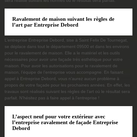
sera réalisé suivant les normes où le résultat sera parfait.
Ravalement de maison suivant les règles de
l’art par Entreprise Debord
L’entreprise Entreprise Debord, sise à Saint Felix De Tournegat,
se déplace dans tout le département 09500 et dans les environs
pour le ravalement de maison. Elle a le matériel et les outils
nécessaires pour avoir une façade très esthétique pour votre
maison. Pour avoir les autorisations pour le ravalement de
maison, l’équipe de l’entreprise vous accompagne. En faisant
appel à Entreprise Debord, vous n’aurez aucun problème à
propos de votre façade pour les prochaines années. En effet, les
travaux sont réalisés suivant les règles de l’art où le résultat sera
parfait. N’hésitez pas à faire appel à l’entreprise !
L’aspect neuf pour votre extérieur avec
l’entreprise ravalement de façade Entreprise
Debord