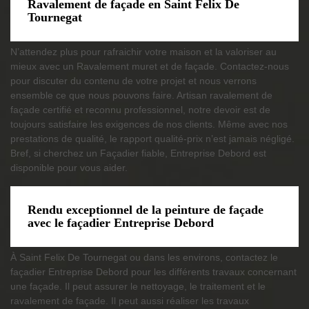
Ravalement de façade en Saint Felix De
Tournegat
N’attendez plus pour rafraichir votre maison et la valoriser au
mieux avec un Ravalement muret et de façade. Contactez-nous
pour discuter du contenu de votre projet et nous verrons
ensemble ce que nous pouvons faire. Artisan ravalement de
façade certifié et reconnu professionnel, notre devoir est de
toujours satisfaire les exigences de nos clients. Même avec nos
prestations de qualité, le rapport qualité-prix n’est jamais négligé.
Bref, si cherchez un Façadier fiable, Entreprise Debord est
disponible pour vous aider.
Rendu exceptionnel de la peinture de façade
avec le façadier Entreprise Debord
À Saint Felix De Tournegat ou dans les environs, contactez le
façadier Entreprise Debord pour les différents travaux concernant
une façade. Il peut assurer le nettoyage, le traitement et le
ravalement de façade. Il peut aussi réaliser les travaux