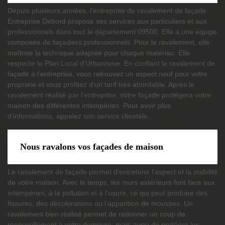
Depuis plusieurs années, l’entreprise de ravalement de façade
Entreprise Debord propose ses services aux particuliers et aux
professionnels dans tout le département 09500. Elle a une équipe
composée de façadiers professionnels. Pour le ravalement, elle
maîtrise la technique adaptée pour chaque matériau. Elle
respecte le Plan Local d’Urbanisme. En confiant le ravalement de
façade à l’entreprise, vous retrouvez un aspect neuf pour votre
propriété et vous profitez d’un tarif très abordable. Après le
ravalement réalisé par l’entreprise, votre façade protégera votre
maison des différentes intempéries. Pour avoir plus
d’informations, appelez son service clientèle.
Nous ravalons vos façades de maison
Le ravalement de façade permet d’entretenir l’aspect et la stabilité
de votre maison. Avec le temps, les murs extérieurs font face aux
intempéries, à la pollution et à l’usure, ce qui peut produire des
fissures, des décolorations ou l’apparition de mousses. Un
ravalement bien réalisé permet de redonner un coup de
renouvellement à votre demeure, mais aussi de protéger les