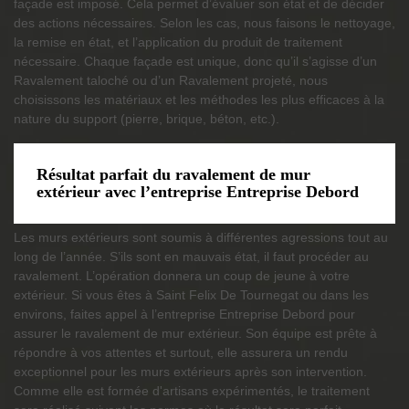
façade est imposé. Cela permet d’évaluer son état et de décider
des actions nécessaires. Selon les cas, nous faisons le nettoyage,
la remise en état, et l’application du produit de traitement
nécessaire. Chaque façade est unique, donc qu’il s’agisse d’un
Ravalement taloché ou d’un Ravalement projeté, nous
choisissons les matériaux et les méthodes les plus efficaces à la
nature du support (pierre, brique, béton, etc.).
Résultat parfait du ravalement de mur
extérieur avec l’entreprise Entreprise Debord
Les murs extérieurs sont soumis à différentes agressions tout au
long de l’année. S’ils sont en mauvais état, il faut procéder au
ravalement. L’opération donnera un coup de jeune à votre
extérieur. Si vous êtes à Saint Felix De Tournegat ou dans les
environs, faites appel à l’entreprise Entreprise Debord pour
assurer le ravalement de mur extérieur. Son équipe est prête à
répondre à vos attentes et surtout, elle assurera un rendu
exceptionnel pour les murs extérieurs après son intervention.
Comme elle est formée d'artisans expérimentés, le traitement