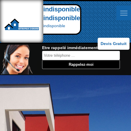
indisponible
indisponible
indisponible
Devis Gratuit
Etre rappelé immédiatement: