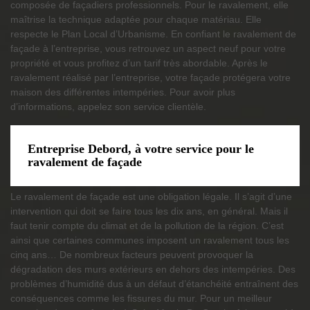
composée de façadiers professionnels. Pour le ravalement, elle
maîtrise la technique adaptée pour chaque matériau. Elle
respecte le Plan Local d’Urbanisme. En confiant le ravalement de
façade à l’entreprise, vous retrouvez un aspect neuf pour votre
propriété et vous profitez d’un tarif très abordable. Après le
ravalement réalisé par l’entreprise, votre façade protégera votre
maison des différentes intempéries. Pour avoir plus
d’informations, appelez son service clientèle.
Entreprise Debord, à votre service pour le
ravalement de façade
Le ravalement de façade est une obligation légale. Il s’agit d’une
intervention qui doit se faire tous les dix ans, en général. Mais il
faut tenir compte du climat et de la pollution de la région. C’est
ainsi que certaines communes imposent un ravalement tous les
cinq ans… De nombreux facteurs peuvent provoquer la
dégradation des murs extérieurs en dehors des intempéries. Des
problèmes d’humidité dus à un défaut d’étanchéité entraînent des
conséquences comme les fissures du mur. Pour un meilleur