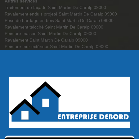
Autres services
Traitement de façade Saint Martin De Caralp 09000
Ravalement enduis projeté Saint Martin De Caralp 09000
Pose de bardage en bois Saint Martin De Caralp 09000
Ravalement taloché Saint Martin De Caralp 09000
Peinture maison Saint Martin De Caralp 09000
Ravalement Saint Martin De Caralp 09000
Peinture mur extérieur Saint Martin De Caralp 09000