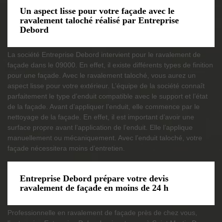
Un aspect lisse pour votre façade avec le
ravalement taloché réalisé par Entreprise
Debord
La société Entreprise Debord intervient pour le ravalement de
façade dans le 09000. En effet, il existe différents types de finition
pour une façade. Avec le ravalement taloché, vous aurez un
aspect lisse pour votre extérieur. L’équipe de la société connaît
parfaitement le type d’enduit compatible avec le support et l’état
de la façade. Avant d’appliquer l’enduit, elle commence par le
nettoyage de la façade. En effet, il est important d’avoir une
surface propre avant l’application de l’enduit. Elle l’applique
manuellement ou mécaniquement. Avec l’enduit taloché, votre
façade nécessitera moins d’entretien.
Entreprise Debord prépare votre devis
ravalement de façade en moins de 24 h
Professionnelle en ravalement de façade près de chez vous,