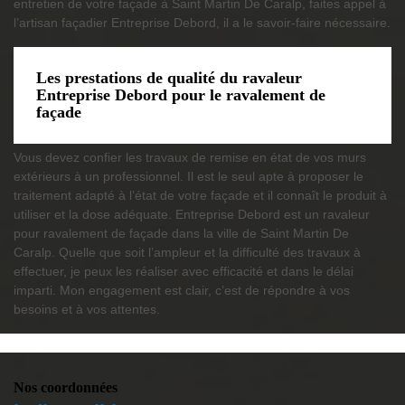
entretien de votre façade à Saint Martin De Caralp, faites appel à
l’artisan façadier Entreprise Debord, il a le savoir-faire nécessaire.
Les prestations de qualité du ravaleur
Entreprise Debord pour le ravalement de
façade
Vous devez confier les travaux de remise en état de vos murs
extérieurs à un professionnel. Il est le seul apte à proposer le
traitement adapté à l’état de votre façade et il connaît le produit à
utiliser et la dose adéquate. Entreprise Debord est un ravaleur
pour ravalement de façade dans la ville de Saint Martin De
Caralp. Quelle que soit l’ampleur et la difficulté des travaux à
effectuer, je peux les réaliser avec efficacité et dans le délai
imparti. Mon engagement est clair, c’est de répondre à vos
besoins et à vos attentes.
Nos coordonnées