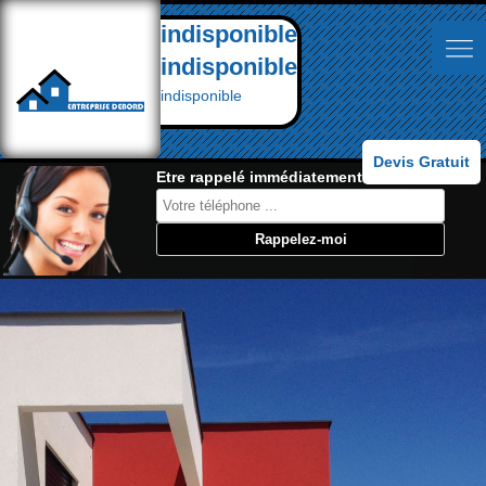
indisponible
indisponible
indisponible
Devis Gratuit
Etre rappelé immédiatement: