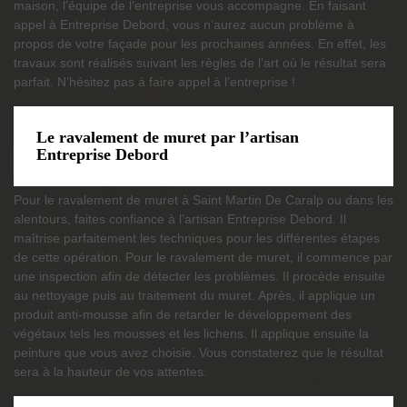
maison, l’équipe de l’entreprise vous accompagne. En faisant
appel à Entreprise Debord, vous n’aurez aucun problème à
propos de votre façade pour les prochaines années. En effet, les
travaux sont réalisés suivant les règles de l’art où le résultat sera
parfait. N’hésitez pas à faire appel à l’entreprise !
Le ravalement de muret par l’artisan
Entreprise Debord
Pour le ravalement de muret à Saint Martin De Caralp ou dans les
alentours, faites confiance à l’artisan Entreprise Debord. Il
maîtrise parfaitement les techniques pour les différentes étapes
de cette opération. Pour le ravalement de muret, il commence par
une inspection afin de détecter les problèmes. Il procède ensuite
au nettoyage puis au traitement du muret. Après, il applique un
produit anti-mousse afin de retarder le développement des
végétaux tels les mousses et les lichens. Il applique ensuite la
peinture que vous avez choisie. Vous constaterez que le résultat
sera à la hauteur de vos attentes.