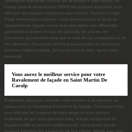
l’entreprise Entreprise Debord qui se trouve à Saint Martin De
Caralp dans le département 09000 est toujours disponible pour
effectuer des travaux conformes aux normes. Comme il s’agit
d’une intervention complexe, nous donnons dans le devis de
ravalement de façade la liste et la description des différentes
opérations à réaliser et tous les produits, les pièces, les
fournitures qui serviront ainsi que le coût de ces prestations et de
ces éléments. Nous vous offrons gracieusement ce document
dans les meilleurs délais, 24 heures tout au plus, après votre
demande.
Vous aurez le meilleur service pour votre
Ravalement de façade en Saint Martin De
Caralp
N’attendez plus pour rafraichir votre maison et la valoriser au
mieux avec un Ravalement muret et de façade. Contactez-nous
pour discuter du contenu de votre projet et nous verrons
ensemble ce que nous pouvons faire. Artisan ravalement de
façade certifié et reconnu professionnel, notre devoir est de
toujours satisfaire les exigences de nos clients. Même avec nos