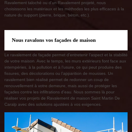
Ravalement taloché ou d’un Ravalement projeté, nous
choisissons les matériaux et les méthodes les plus efficaces à la
nature du support (pierre, brique, béton, etc.).
Nous ravalons vos façades de maison
Le ravalement de façade permet d’entretenir l’aspect et la stabilité
de votre maison. Avec le temps, les murs extérieurs font face aux
intempéries, à la pollution et à l’usure, ce qui peut produire des
fissures, des décolorations ou l’apparition de mousses. Un
ravalement bien réalisé permet de redonner un coup de
renouvellement à votre demeure, mais aussi de protéger les
façades contre les infiltrations d’eau. Nous sommes là pour
réaliser vos projets de Ravalement de maison Saint Martin De
Caralp avec des solutions ajustées à vos exigences.