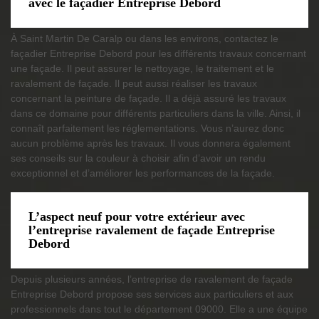
avec le façadier Entreprise Debord
À Saint Martin De Caralp ou dans les environs, contactez le
façadier Entreprise Debord pour les différents travaux concernant
une façade. Il peut assurer le nettoyage, le traitement et le
ravalement de façade. Il peut aussi réaliser les travaux
concernant la peinture de façade. Il a déjà assuré les travaux
dans ce domaine pour différents particuliers dans la ville. Ainsi, il
connaît parfaitement les réglementations. Vous n’aurez donc
aucun problème après les travaux. Il vous donnera également
ses conseils sur la couleur à choisir afin d’avoir un rendu
exceptionnel et d’améliorer les performances de la façade.
L’aspect neuf pour votre extérieur avec
l’entreprise ravalement de façade Entreprise
Debord
Depuis plusieurs années, l’entreprise de ravalement de façade
Entreprise Debord propose ses services aux particuliers et aux
professionnels dans tout le département 09000. Elle a une équipe