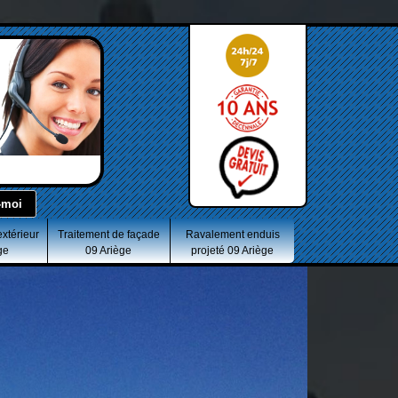
extérieur
Traitement de façade
Ravalement enduis
ge
09 Ariège
projeté 09 Ariège