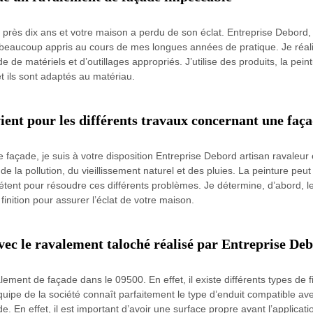
près dix ans et votre maison a perdu de son éclat. Entreprise Debord, 
j’ai beaucoup appris au cours de mes longues années de pratique. Je réa
de matériels et d’outillages appropriés. J’utilise des produits, la pein
et ils sont adaptés au matériau.
ent pour les différents travaux concernant une faç
 façade, je suis à votre disposition Entreprise Debord artisan ravaleur é
 la pollution, du vieillissement naturel et des pluies. La peinture peut
tent pour résoudre ces différents problèmes. Je détermine, d’abord, le
finition pour assurer l’éclat de votre maison.
avec le ravalement taloché réalisé par Entreprise De
lement de façade dans le 09500. En effet, il existe différents types de 
quipe de la société connaît parfaitement le type d’enduit compatible avec
. En effet, il est important d’avoir une surface propre avant l’applicati