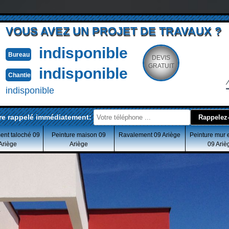
VOUS AVEZ UN PROJET DE TRAVAUX ?
indisponible
Bureau
DEVIS
GRATUIT
indisponible
Chantier
indisponible
re rappelé immédiatement:
ent taloché 09
Peinture maison 09
Ravalement 09 Ariège
Peinture mur 
Ariège
Ariège
09 Ariè