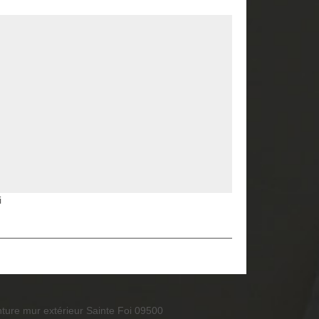
i
nture mur extérieur Sainte Foi 09500