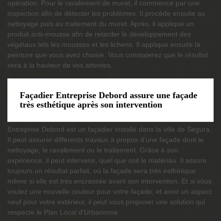
opération. Pour le ravalement de muret, il commence par une
inspection afin de détecter les problèmes. Il procède ensuite au
nettoyage puis au traitement du muret. Après, il applique un
produit anti-mousse afin de retarder le développement des
végétaux tels les mousses et les lichens. Il applique ensuite la
peinture que vous avez choisie. Vous constaterez que le résultat
sera à la hauteur de vos attentes.
Façadier Entreprise Debord assure une façade
très esthétique après son intervention
Entreprise Debord est un façadier installé dans la ville de Segura.
Il peut assurer différents travaux à propos d’une façade dont le
nettoyage, le ravalement ou le traitement. Grâce à son
expérience, il peut intervenir, quel que soit le matériau. Il assure
toujours un résultat parfait, où la façade sera très esthétique
même si elle est très encrassée avant son intervention. Et si vous
voulez une nouvelle couleur pour votre façade, et avoir un aspect
neuf pour votre extérieur, il peut vous proposer une solution qui
respecte le Plan Local d’Urbanisme.