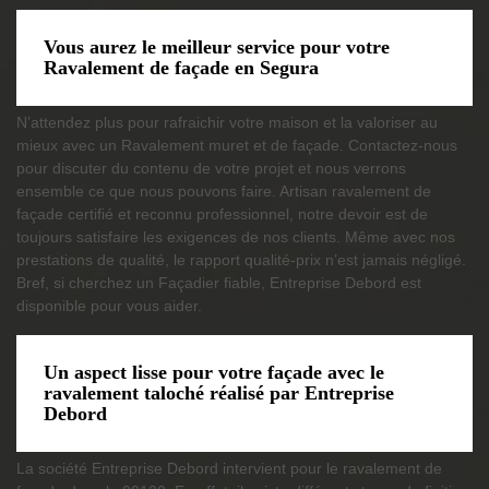
Vous aurez le meilleur service pour votre
Ravalement de façade en Segura
N’attendez plus pour rafraichir votre maison et la valoriser au
mieux avec un Ravalement muret et de façade. Contactez-nous
pour discuter du contenu de votre projet et nous verrons
ensemble ce que nous pouvons faire. Artisan ravalement de
façade certifié et reconnu professionnel, notre devoir est de
toujours satisfaire les exigences de nos clients. Même avec nos
prestations de qualité, le rapport qualité-prix n’est jamais négligé.
Bref, si cherchez un Façadier fiable, Entreprise Debord est
disponible pour vous aider.
Un aspect lisse pour votre façade avec le
ravalement taloché réalisé par Entreprise
Debord
La société Entreprise Debord intervient pour le ravalement de