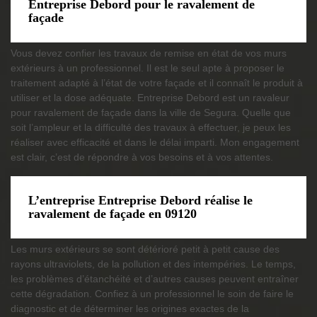
Entreprise Debord pour le ravalement de
façade
Vous devez confier les travaux de remise en état de vos murs
extérieurs à un professionnel. Il est le seul apte à proposer le
traitement adapté à l’état de votre façade et il connaît le produit à
utiliser et la dose adéquate. Entreprise Debord est un ravaleur
pour ravalement de façade dans la ville de Segura. Quelle que
soit l’ampleur et la difficulté des travaux à effectuer, je peux les
réaliser avec efficacité et dans le délai imparti. Mon engagement
est clair, c’est de répondre à vos besoins et à vos attentes.
L’entreprise Entreprise Debord réalise le
ravalement de façade en 09120
Les murs extérieurs se sont détérioré petit à petit cause des
rayons ultraviolets, de la pollution et des intempéries. Le temps,
les problèmes d’étanchéité et d’autres causes peuvent entraîner
cette dégradation. Confiez à un professionnel le soin de faire le
diagnostic et de déterminer les origines exactes de la