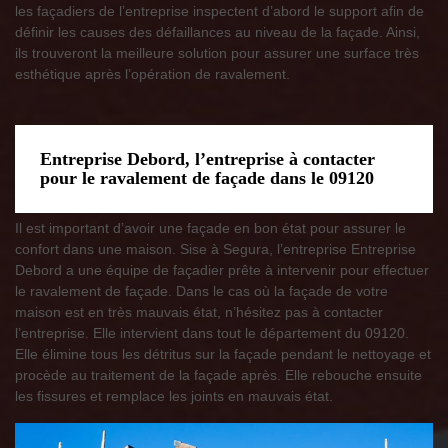
les façadiers de l’entreprise inspectent d’abord le support afin de
définir les causes des défaillances au niveau de la façade. Ainsi,
ils trouveront la meilleure solution pour assurer une surface très
esthétique après l’opération de ravalement.
Entreprise Debord, l’entreprise à contacter
pour le ravalement de façade dans le 09120
Il est important d’avoir une façade en bon état pour assurer le
confort dans une maison. Sise à Segura, l’entreprise Entreprise
Debord a une équipe de façadier prête à intervenir pour effectuer
le ravalement de façade. Dans le cas où la façade de votre
maison est en très mauvais état, n’hésitez pas à contacter
l’entreprise. Elle intervient dans tout le département du 09120.
Elle élimine tous les détritus sur la façade pendant le nettoyage et
procède au traitement de la façade après. Elle rebouche ensuite
les fissures et remplace les joints en mauvais état.