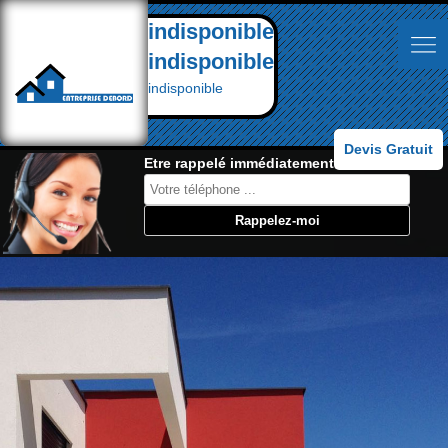
indisponible
indisponible
indisponible
Devis Gratuit
Etre rappelé immédiatement: