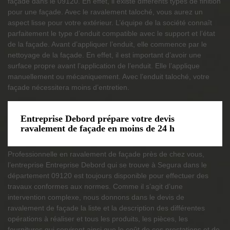
façade dans le 09120. En effet, il existe différents types de finition
pour une façade. Avec le ravalement taloché, vous aurez un
aspect lisse pour votre extérieur. L’équipe de la société connaît
parfaitement le type d’enduit compatible avec le support et l’état
de la façade. Avant d’appliquer l’enduit, elle commence par le
nettoyage de la façade. En effet, il est important d’avoir une
surface propre avant l’application de l’enduit. Elle l’applique
manuellement ou mécaniquement. Avec l’enduit taloché, votre
façade nécessitera moins d’entretien.
Entreprise Debord prépare votre devis
ravalement de façade en moins de 24 h
Professionnelle en ravalement de façade près de chez vous,
l’entreprise Entreprise Debord qui se trouve à Segura dans le
département 09120 est toujours disponible pour effectuer des
travaux conformes aux normes. Comme il s’agit d’une
intervention complexe, nous donnons dans le devis de
ravalement de façade la liste et la description des différentes
opérations à réaliser et tous les produits, les pièces, les
fournitures qui serviront ainsi que le coût de ces prestations et de