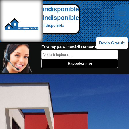
indisponible
indisponible
indisponible
Devis Gratuit
Etre rappelé immédiatement: