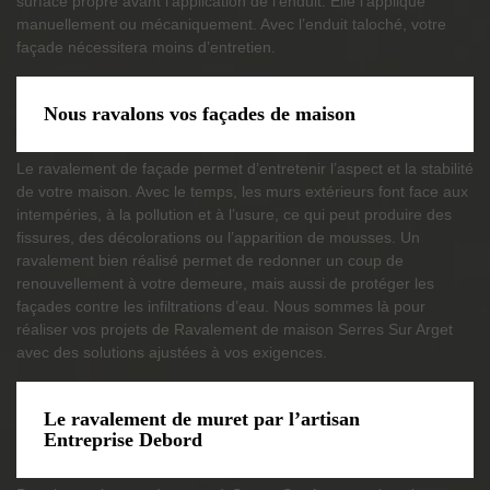
surface propre avant l’application de l’enduit. Elle l’applique
manuellement ou mécaniquement. Avec l’enduit taloché, votre
façade nécessitera moins d’entretien.
Nous ravalons vos façades de maison
Le ravalement de façade permet d’entretenir l’aspect et la stabilité
de votre maison. Avec le temps, les murs extérieurs font face aux
intempéries, à la pollution et à l’usure, ce qui peut produire des
fissures, des décolorations ou l’apparition de mousses. Un
ravalement bien réalisé permet de redonner un coup de
renouvellement à votre demeure, mais aussi de protéger les
façades contre les infiltrations d’eau. Nous sommes là pour
réaliser vos projets de Ravalement de maison Serres Sur Arget
avec des solutions ajustées à vos exigences.
Le ravalement de muret par l’artisan
Entreprise Debord