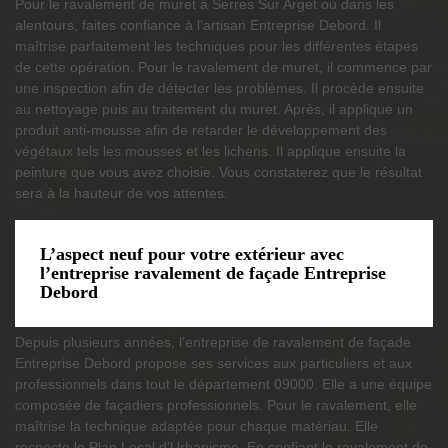
Pour le ravalement de muret à Serres Sur Arget ou dans les
alentours, faites confiance à l’artisan Entreprise Debord. Il
maîtrise parfaitement les techniques pour les différentes étapes
de cette opération. Pour le ravalement de muret, il commence par
une inspection afin de détecter les problèmes. Il procède ensuite
au nettoyage puis au traitement du muret. Après, il applique un
produit anti-mousse afin de retarder le développement des
végétaux tels les mousses et les lichens. Il applique ensuite la
peinture que vous avez choisie. Vous constaterez que le résultat
sera à la hauteur de vos attentes.
L’aspect neuf pour votre extérieur avec
l’entreprise ravalement de façade Entreprise
Debord
Depuis plusieurs années, l’entreprise de ravalement de façade
Entreprise Debord propose ses services aux particuliers et aux
professionnels dans tout le département 09000. Elle a une équipe
composée de façadiers professionnels. Pour le ravalement, elle
maîtrise la technique adaptée pour chaque matériau. Elle
respecte le Plan Local d’Urbanisme. En confiant le ravalement de