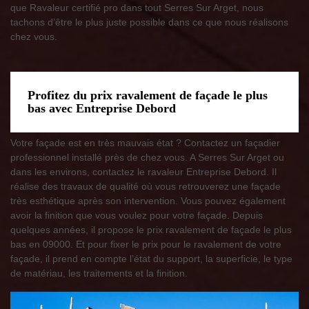
que Ravaleur certifié pro dans tout Serres Sur Arget, nous
tachons d’être le plus juste possible dans ce que nous réalisons
chez vous.
Profitez du prix ravalement de façade le plus
bas avec Entreprise Debord
Votre façade est en très mauvais état ? Contactez un façadier
professionnel installé près de chez vous. A Serres Sur Arget ou
dans les environs, contactez le ravaleur Entreprise Debord. Il
réalise des travaux de qualité où vous retrouverez une façade
très esthétique après son intervention. Vous pouvez également
avoir la finition que vous voulez pour votre façade. Depuis
quelques années, il propose le prix ravalement de façade le plus
bas en 09000. Et pour fixer le prix pour le ravalement de votre
façade, il prend en compte l’état du support, la superficie, le type
de matériau, les traitements et la finition.