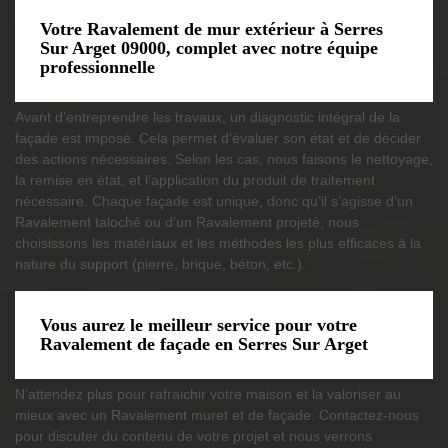
Votre Ravalement de mur extérieur à Serres
Sur Arget 09000, complet avec notre équipe
professionnelle
Avant d’entreprendre les travaux, un diagnostic intégral de la
façade est imposé. Cela permet d’évaluer son état et de décider
des actions nécessaires. Selon les cas, nous faisons le nettoyage,
la remise en état, et l’application du produit de traitement
nécessaire. Chaque façade est unique, donc qu’il s’agisse d’un
Ravalement taloché ou d’un Ravalement projeté, nous
choisissons les matériaux et les méthodes les plus efficaces à la
nature du support (pierre, brique, béton, etc.).
Vous aurez le meilleur service pour votre
Ravalement de façade en Serres Sur Arget
N’attendez plus pour rafraichir votre maison et la valoriser au
mieux avec un Ravalement muret et de façade. Contactez-nous
pour discuter du contenu de votre projet et nous verrons