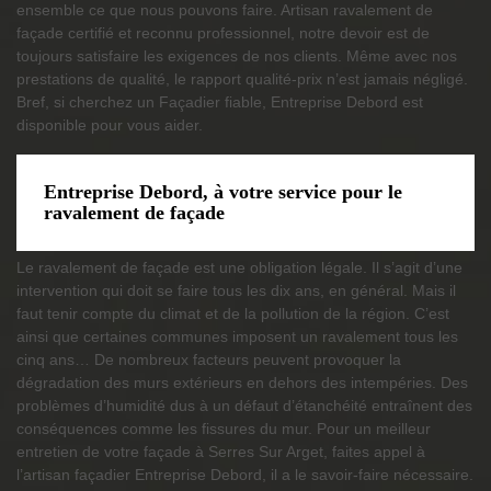
ensemble ce que nous pouvons faire. Artisan ravalement de
façade certifié et reconnu professionnel, notre devoir est de
toujours satisfaire les exigences de nos clients. Même avec nos
prestations de qualité, le rapport qualité-prix n’est jamais négligé.
Bref, si cherchez un Façadier fiable, Entreprise Debord est
disponible pour vous aider.
Entreprise Debord, à votre service pour le
ravalement de façade
Le ravalement de façade est une obligation légale. Il s’agit d’une
intervention qui doit se faire tous les dix ans, en général. Mais il
faut tenir compte du climat et de la pollution de la région. C’est
ainsi que certaines communes imposent un ravalement tous les
cinq ans… De nombreux facteurs peuvent provoquer la
dégradation des murs extérieurs en dehors des intempéries. Des
problèmes d’humidité dus à un défaut d’étanchéité entraînent des
conséquences comme les fissures du mur. Pour un meilleur
entretien de votre façade à Serres Sur Arget, faites appel à
l’artisan façadier Entreprise Debord, il a le savoir-faire nécessaire.