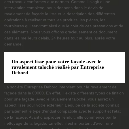
des travaux conformes aux normes. Comme il s’agit d’une
intervention complexe, nous donnons dans le devis de
ravalement de façade la liste et la description des différentes
opérations à réaliser et tous les produits, les pièces, les
fournitures qui serviront ainsi que le coût de ces prestations et de
ces éléments. Nous vous offrons gracieusement ce document
dans les meilleurs délais, 24 heures tout au plus, après votre
demande.
Un aspect lisse pour votre façade avec le
ravalement taloché réalisé par Entreprise
Debord
La société Entreprise Debord intervient pour le ravalement de
façade dans le 09000. En effet, il existe différents types de finition
pour une façade. Avec le ravalement taloché, vous aurez un
aspect lisse pour votre extérieur. L’équipe de la société connaît
parfaitement le type d’enduit compatible avec le support et l’état
de la façade. Avant d’appliquer l’enduit, elle commence par le
nettoyage de la façade. En effet, il est important d’avoir une