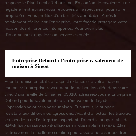
respecte le Plan Local d’Urbanisme. En confiant le ravalement de
façade à l’entreprise, vous retrouvez un aspect neuf pour votre
propriété et vous profitez d’un tarif très abordable. Après le
ravalement réalisé par l’entreprise, votre façade protégera votre
maison des différentes intempéries. Pour avoir plus
d’informations, appelez son service clientèle.
Entreprise Debord : l’entreprise ravalement de
maison à Sinsat
Pour la remise en état de l’aspect extérieur de votre maison,
contactez l’entreprise ravalement de maison installée dans votre
ville. Dans la ville de Sinsat en 09310, adressez-vous à Entreprise
Debord pour le ravalement ou la rénovation de façade.
L’opération valorisera votre maison. Et surtout, le support
résistera aux différentes agressions. Avant d’effectuer les travaux,
les façadiers de l’entreprise inspectent d’abord le support afin de
définir les causes des défaillances au niveau de la façade. Ainsi,
ils trouveront la meilleure solution pour assurer une surface très