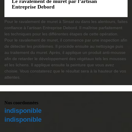
Le ravalement de muret par l’artisan
Entreprise Debord
Pour le ravalement de muret à Sinsat ou dans les alentours, faites
confiance à l’artisan Entreprise Debord. Il maîtrise parfaitement
les techniques pour les différentes étapes de cette opération.
Pour le ravalement de muret, il commence par une inspection afin
de détecter les problèmes. Il procède ensuite au nettoyage puis
au traitement du muret. Après, il applique un produit anti-mousse
afin de retarder le développement des végétaux tels les mousses
et les lichens. Il applique ensuite la peinture que vous avez
choisie. Vous constaterez que le résultat sera à la hauteur de vos
attentes.
Nos coordonnées
indisponible
indisponible