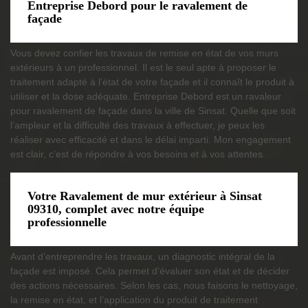
Entreprise Debord pour le ravalement de
façade
Vous devez confier les travaux de remise en état de vos murs
extérieurs à un professionnel. Il est le seul apte à proposer le
traitement adapté à l’état de votre façade et il connaît le produit à
utiliser et la dose adéquate. Entreprise Debord est un ravaleur
pour ravalement de façade dans la ville de Sinsat. Quelle que soit
l’ampleur et la difficulté des travaux à effectuer, je peux les
réaliser avec efficacité et dans le délai imparti. Mon engagement
est clair, c’est de répondre à vos besoins et à vos attentes.
Votre Ravalement de mur extérieur à Sinsat
09310, complet avec notre équipe
professionnelle
Avant d’entreprendre les travaux, un diagnostic intégral de la
façade est imposé. Cela permet d’évaluer son état et de décider
des actions nécessaires. Selon les cas, nous faisons le nettoyage,
la remise en état, et l’application du produit de traitement