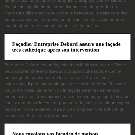
détérioration de façade. L’entreprise Entreprise Debord située à
Sinsat est capable de poser ce diagnostic et de prendre en
charge les différents travaux dont le nettoyage, le traitement des
défauts constatés, la rénovation et la finition. Le ravalement de
façade donne une seconde jeunesse à la maison.
Façadier Entreprise Debord assure une façade
très esthétique après son intervention
Entreprise Debord est un façadier installé dans la ville de Sinsat. Il
peut assurer différents travaux à propos d’une façade dont le
nettoyage, le ravalement ou le traitement. Grâce à son
expérience, il peut intervenir, quel que soit le matériau. Il assure
toujours un résultat parfait, où la façade sera très esthétique
même si elle est très encrassée avant son intervention. Et si vous
voulez une nouvelle couleur pour votre façade, et avoir un aspect
neuf pour votre extérieur, il peut vous proposer une solution qui
respecte le Plan Local d’Urbanisme.
Nous ravalons vos façades de maison