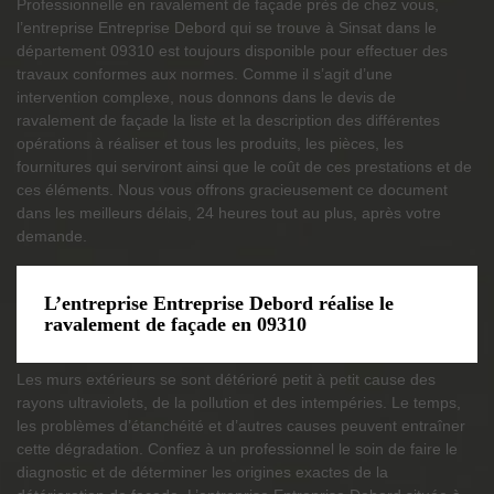
Professionnelle en ravalement de façade près de chez vous,
l’entreprise Entreprise Debord qui se trouve à Sinsat dans le
département 09310 est toujours disponible pour effectuer des
travaux conformes aux normes. Comme il s’agit d’une
intervention complexe, nous donnons dans le devis de
ravalement de façade la liste et la description des différentes
opérations à réaliser et tous les produits, les pièces, les
fournitures qui serviront ainsi que le coût de ces prestations et de
ces éléments. Nous vous offrons gracieusement ce document
dans les meilleurs délais, 24 heures tout au plus, après votre
demande.
L’entreprise Entreprise Debord réalise le
ravalement de façade en 09310
Les murs extérieurs se sont détérioré petit à petit cause des
rayons ultraviolets, de la pollution et des intempéries. Le temps,
les problèmes d’étanchéité et d’autres causes peuvent entraîner
cette dégradation. Confiez à un professionnel le soin de faire le
diagnostic et de déterminer les origines exactes de la