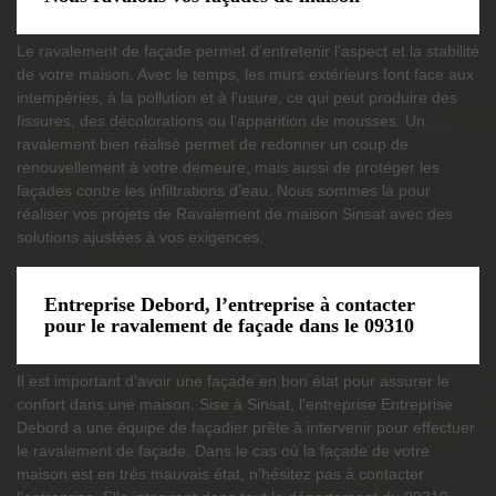
Le ravalement de façade permet d’entretenir l’aspect et la stabilité
de votre maison. Avec le temps, les murs extérieurs font face aux
intempéries, à la pollution et à l’usure, ce qui peut produire des
fissures, des décolorations ou l’apparition de mousses. Un
ravalement bien réalisé permet de redonner un coup de
renouvellement à votre demeure, mais aussi de protéger les
façades contre les infiltrations d’eau. Nous sommes là pour
réaliser vos projets de Ravalement de maison Sinsat avec des
solutions ajustées à vos exigences.
Entreprise Debord, l’entreprise à contacter
pour le ravalement de façade dans le 09310
Il est important d’avoir une façade en bon état pour assurer le
confort dans une maison. Sise à Sinsat, l’entreprise Entreprise
Debord a une équipe de façadier prête à intervenir pour effectuer
le ravalement de façade. Dans le cas où la façade de votre
maison est en très mauvais état, n’hésitez pas à contacter