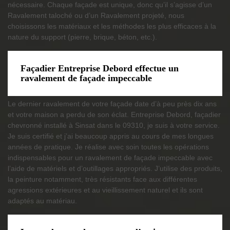
nécessaire. Chaque façade est unique, donc qu’il s’agisse d’un
Ravalement taloché ou d’un Ravalement projeté, nous
choisissons les matériaux et les méthodes les plus efficaces à la
nature du support (pierre, brique, béton, etc.).
Façadier Entreprise Debord effectue un
ravalement de façade impeccable
Le dernier ravalement de votre façade date d’à peu près dix ans
et votre maison a perdu de son éclat. Entreprise Debord, façadier
chevronné installé à Sinsat dans le 09310, je suis à votre service.
Je suis certifié et j’ai beaucoup appris au cours de mes longues
années de pratique. Je réalise avec soin toutes les opérations
indispensables pour un ravalement de façade impeccable avec
l’aide de matériels et d’outillages appropriés. J’utilise des produits,
la peinture notamment, très résistants face aux différentes
agressions extérieures et au vieillissement naturel et ils sont
adaptés au matériau.