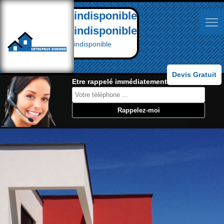
indisponible
indisponible
indisponible
Devis Gratuit
Etre rappelé immédiatement: