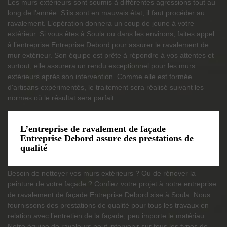
Les murs extérieurs sont soumis à différentes agressions tout au
long de l’année. S’ils sont en mauvais état, il faut procéder au
ravalement. L’opération donnera un coup de jeune à votre
extérieur. Si vous êtes à Soula ou dans les environs, faites appel
à l’entreprise Entreprise Debord pour assurer le ravalement de
mur extérieur. Son équipe est prête à répondre à vos attentes et
surtout, elle assurera un rendu exceptionnel pour les murs
extérieurs après son intervention. Comme elle est formée
d'artisans expérimentés, le traitement sera réalisé suivant les
normes où le résultat sera parfait.
L’entreprise de ravalement de façade
Entreprise Debord assure des prestations de
qualité
Besoin de nettoyer vos murs extérieurs ? Ou de rénover la
peinture de votre façade ? Confiez votre projet à notre entreprise
de ravalement de façade Entreprise Debord sise à Soula. Nous
fournissons des prestations de qualité pour tous les travaux en
relation avec l’entretien de la façade, peu importe le matériau.
Notre équipe de ravaleurs peut intervenir sur tous les types de