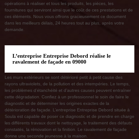
opérations à réaliser et tous les produits, les pièces, les
fournitures qui serviront ainsi que le coût de ces prestations et de
ces éléments. Nous vous offrons gracieusement ce document
dans les meilleurs délais, 24 heures tout au plus, après votre
demande.
L’entreprise Entreprise Debord réalise le
ravalement de façade en 09000
Les murs extérieurs se sont détérioré petit à petit cause des
rayons ultraviolets, de la pollution et des intempéries. Le temps,
les problèmes d’étanchéité et d’autres causes peuvent entraîner
cette dégradation. Confiez à un professionnel le soin de faire le
diagnostic et de déterminer les origines exactes de la
détérioration de façade. L’entreprise Entreprise Debord située à
Soula est capable de poser ce diagnostic et de prendre en charge
les différents travaux dont le nettoyage, le traitement des défauts
constatés, la rénovation et la finition. Le ravalement de façade
donne une seconde jeunesse à la maison.