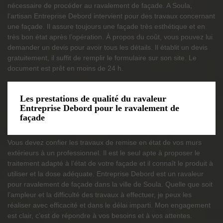
nécessaire de procéder au ravalement de façade. A Soula,
l’artisan Entreprise Debord intervient pour des travaux concernant
une façade. Il assure toujours une façade très esthétique et en
très bon état après l’opération. À propos du coût, vous pouvez lui
demander un devis pour avoir tous les détails. Il établit un devis
gratuitement, il suffit de remplir le formulaire sur son site. Le
document est prêt en moins de 24 h.
Les prestations de qualité du ravaleur
Entreprise Debord pour le ravalement de
façade
Vous devez confier les travaux de remise en état de vos murs
extérieurs à un professionnel. Il est le seul apte à proposer le
traitement adapté à l’état de votre façade et il connaît le produit à
utiliser et la dose adéquate. Entreprise Debord est un ravaleur
pour ravalement de façade dans la ville de Soula. Quelle que soit
l’ampleur et la difficulté des travaux à effectuer, je peux les
réaliser avec efficacité et dans le délai imparti. Mon engagement
est clair, c’est de répondre à vos besoins et à vos attentes.