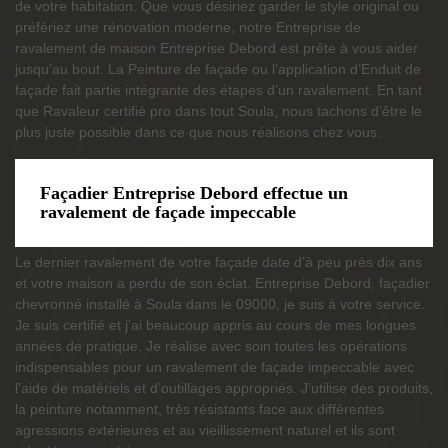
de votre habitation. Que vous désiriez garder le style original ou
préfériez une rénovation moderne, notre Entreprise de
ravalement de maison Entreprise Debord est prête à vous aider
jusqu’au bout. La Peinture de façade ou l’application d’Enduit de
façade fait partie intégrante des étapes d’un ravalement. En tant
que Ravaleur certifié pro dans tout Soula, nous tachons d’être le
plus juste possible dans ce que nous réalisons chez vous.
Façadier Entreprise Debord effectue un
ravalement de façade impeccable
Le dernier ravalement de votre façade date d’à peu près dix ans
et votre maison a perdu de son éclat. Entreprise Debord, façadier
chevronné installé à Soula dans le 09000, je suis à votre service.
Je suis certifié et j’ai beaucoup appris au cours de mes longues
années de pratique. Je réalise avec soin toutes les opérations
indispensables pour un ravalement de façade impeccable avec
l’aide de matériels et d’outillages appropriés. J’utilise des produits,
la peinture notamment, très résistants face aux différentes
agressions extérieures et au vieillissement naturel et ils sont