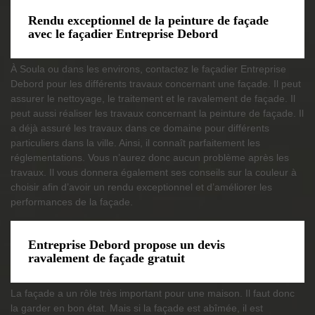
Rendu exceptionnel de la peinture de façade
avec le façadier Entreprise Debord
À Soula ou dans les environs, contactez le façadier Entreprise
Debord pour les différents travaux concernant une façade. Il peut
assurer le nettoyage, le traitement et le ravalement de façade. Il
peut aussi réaliser les travaux concernant la peinture de façade. Il
a déjà assuré les travaux dans ce domaine pour différents
particuliers dans la ville. Ainsi, il connaît parfaitement les
réglementations. Vous n’aurez donc aucun problème après les
travaux. Il vous donnera également ses conseils sur la couleur à
choisir afin d’avoir un rendu exceptionnel et d’améliorer les
performances de la façade.
Entreprise Debord propose un devis
ravalement de façade gratuit
La façade a un rôle très important pour une maison. Il faut donc
la garder en bon état. Mais si la façade est abîmée, il est