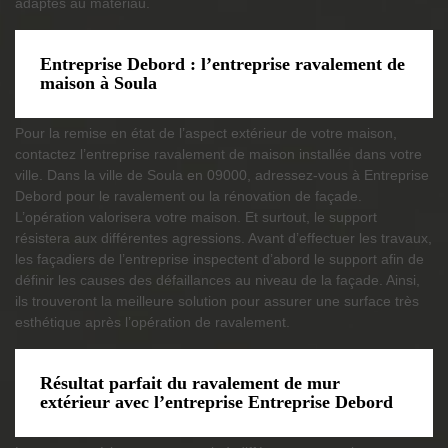
adaptés au matériau.
Entreprise Debord : l’entreprise ravalement de
maison à Soula
Pour la remise en état de l’aspect extérieur de votre maison,
contactez l’entreprise ravalement de maison installée dans votre
ville. Dans la ville de Soula en 09000, adressez-vous à Entreprise
Debord pour le ravalement ou la rénovation de façade.
L’opération valorisera votre maison. Et surtout, le support
résistera aux différentes agressions. Avant d’effectuer les travaux,
les façadiers de l’entreprise inspectent d’abord le support afin de
définir les causes des défaillances au niveau de la façade. Ainsi,
ils trouveront la meilleure solution pour assurer une surface très
esthétique après l’opération de ravalement.
Résultat parfait du ravalement de mur
extérieur avec l’entreprise Entreprise Debord