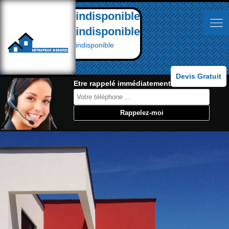
indisponible
indisponible
indisponible
Devis Gratuit
Etre rappelé immédiatement: