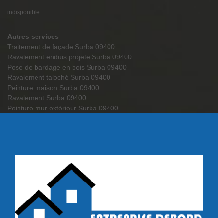
indisponible
Autres services
Traitement de façade Surba 09400
Ravalement enduis projeté Surba 09400
Pose de bardage en bois Surba 09400
Ravalement taloché Surba 09400
Peinture maison Surba 09400
Ravalement Surba 09400
Peinture mur extérieur Surba 09400