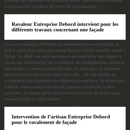
procède au traitement de la façade après. Elle rebouche ensuite
les fissures et remplace les joints en mauvais état.
Ravaleur Entreprise Debord intervient pour les
différents travaux concernant une façade
Si vous envisagez d’effectuer le ravalement de votre façade, je
suis à votre disposition Entreprise Debord artisan ravaleur établi à
Surba. En effet, vos murs extérieurs peuvent subir des dégâts à
cause des intempéries, de la pollution, du vieillissement naturel et
des pluies. La peinture peut s’écailler, le crépi peut se dégrader,
des problèmes d’humidité sont observés… Je suis qualifié et
compétent pour résoudre ces différents problèmes. Je détermine,
d’abord, leurs causes exactes et j’apporte ensuite les vraies
solutions. Je soigne particulièrement les travaux de finition pour
assurer l’éclat de votre maison.
Intervention de l’artisan Entreprise Debord
pour le ravalement de façade