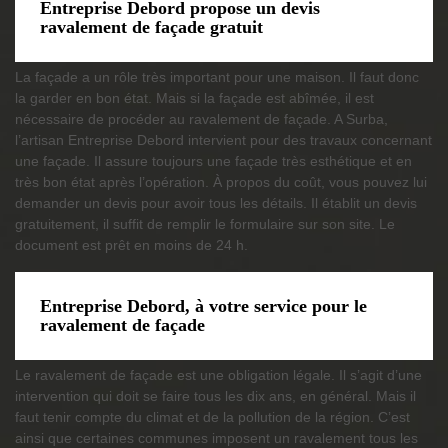
Entreprise Debord propose un devis
ravalement de façade gratuit
La façade a un rôle très important pour une maison. Il faut donc
la garder en bon état. Mais si la façade est abîmée, il est
nécessaire de procéder au ravalement de façade. A Surba,
l’artisan Entreprise Debord intervient pour des travaux concernant
une façade. Il assure toujours une façade très esthétique et en
très bon état après l’opération. À propos du coût, vous pouvez lui
demander un devis pour avoir tous les détails. Il établit un devis
gratuitement, il suffit de remplir le formulaire sur son site. Le
document est prêt en moins de 24 h.
Entreprise Debord, à votre service pour le
ravalement de façade
Le ravalement de façade est une obligation légale. Il s’agit d’une
intervention qui doit se faire tous les dix ans, en général. Mais il
faut tenir compte du climat et de la pollution de la région. C’est
ainsi que certaines communes imposent un ravalement tous les