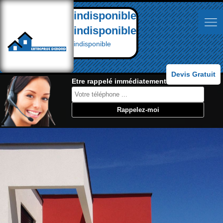
indisponible
indisponible
indisponible
Devis Gratuit
Etre rappelé immédiatement: