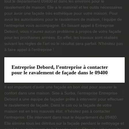
tout le département 09400 et dans les environs pour le
ravalement de maison. Elle a le matériel et les outils nécessaires
pour avoir une façade très esthétique pour votre maison. Pour
avoir les autorisations pour le ravalement de maison, l’équipe de
l’entreprise vous accompagne. En faisant appel à Entreprise
Debord, vous n’aurez aucun problème à propos de votre façade
pour les prochaines années. En effet, les travaux sont réalisés
suivant les règles de l’art où le résultat sera parfait. N’hésitez pas
à faire appel à l’entreprise !
Entreprise Debord, l’entreprise à contacter
pour le ravalement de façade dans le 09400
Il est important d’avoir une façade en bon état pour assurer le
confort dans une maison. Sise à Surba, l’entreprise Entreprise
Debord a une équipe de façadier prête à intervenir pour effectuer
le ravalement de façade. Dans le cas où la façade de votre
maison est en très mauvais état, n’hésitez pas à contacter
l’entreprise. Elle intervient dans tout le département du 09400.
Elle élimine tous les détritus sur la façade pendant le nettoyage et