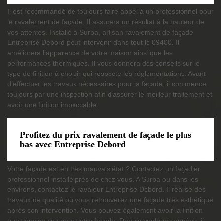
Il est recommandé de toujours faire appel à un professionnel pour
le ravalement de façade. Il assurera un résultat à la hauteur de
vos attentes. Installé à Surba, artisan ravalement de façade
Entreprise Debord peut intervenir dans tout le 09400. Il
améliorera l’apparence de votre maison ainsi que les
performances thermiques. Il vous donnera des conseils sur le
type de finition à choisir qui respecte les réglementations. Avant
d’effectuer les travaux nécessaires pour la façade, il commence
toujours par une inspection afin d'assurer le meilleur traitement et
avoir une finition impeccable.
Profitez du prix ravalement de façade le plus
bas avec Entreprise Debord
Votre façade est en très mauvais état ? Contactez un façadier
professionnel installé près de chez vous. A Surba ou dans les
environs, contactez le ravaleur Entreprise Debord. Il réalise des
travaux de qualité où vous retrouverez une façade très esthétique
après son intervention. Vous pouvez également avoir la finition
que vous voulez pour votre façade. Depuis quelques années, il