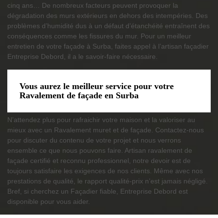
cinq ans… De nombreux facteurs peuvent provoquer la
dégradation des murs extérieurs en dehors des intempéries. Des
problèmes d’humidité dus à un défaut d’étanchéité entraînent des
conséquences comme les fissures du mur. Pour un meilleur
entretien de votre façade à Surba, faites appel à l’artisan façadier
Entreprise Debord, il a le savoir-faire nécessaire.
Vous aurez le meilleur service pour votre
Ravalement de façade en Surba
N’attendez plus pour rafraichir votre maison et la valoriser au
mieux avec un Ravalement muret et de façade. Contactez-nous
pour discuter du contenu de votre projet et nous verrons
ensemble ce que nous pouvons faire. Artisan ravalement de
façade certifié et reconnu professionnel, notre devoir est de
toujours satisfaire les exigences de nos clients. Même avec nos
prestations de qualité, le rapport qualité-prix n’est jamais négligé.
Bref, si cherchez un Façadier fiable, Entreprise Debord est
disponible pour vous aider.