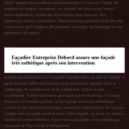
Notre équipe de ravaleurs peut intervenir sur tous les types de
support en brique, en pierre, en ciment, en bois ou en béton.
Nous maîtrisons toutes les techniques pour assurer leur
traitement et leur rénovation. Nous pouvons garantir la finition de
votre choix qu'il s’agisse de peinture, d’enduit, de bardage ou de
parement de pierre.
Façadier Entreprise Debord assure une façade
très esthétique après son intervention
Entreprise Debord est un façadier installé dans la ville de Surba. Il
peut assurer différents travaux à propos d’une façade dont le
nettoyage, le ravalement ou le traitement. Grâce à son
expérience, il peut intervenir, quel que soit le matériau. Il assure
toujours un résultat parfait, où la façade sera très esthétique
même si elle est très encrassée avant son intervention. Et si vous
voulez une nouvelle couleur pour votre façade, et avoir un aspect
neuf pour votre extérieur, il peut vous proposer une solution qui
respecte le Plan Local d’Urbanisme.