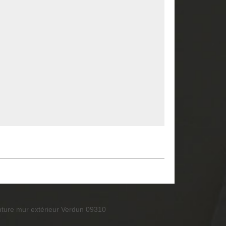
nture mur extérieur Verdun 09310