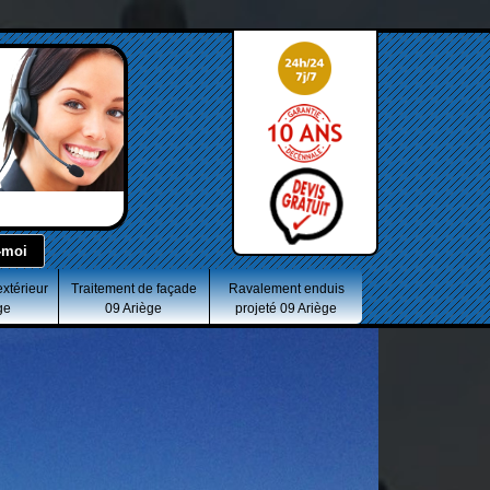
extérieur
Traitement de façade
Ravalement enduis
ge
09 Ariège
projeté 09 Ariège