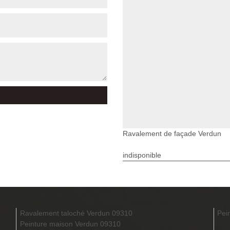
Ravalement de façade Verdun
indisponible
Ravalement taloché Verdun 09310
Pei
Peinture maison Verdun 09310