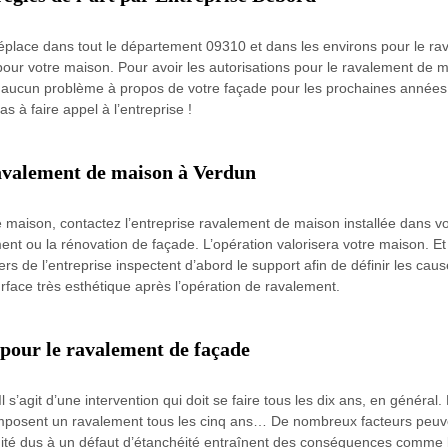
éplace dans tout le département 09310 et dans les environs pour le rava
pour votre maison. Pour avoir les autorisations pour le ravalement de 
 aucun problème à propos de votre façade pour les prochaines années. E
as à faire appel à l’entreprise !
ravalement de maison à Verdun
e maison, contactez l’entreprise ravalement de maison installée dans vot
t ou la rénovation de façade. L’opération valorisera votre maison. Et s
ers de l’entreprise inspectent d’abord le support afin de définir les caus
urface très esthétique après l’opération de ravalement.
 pour le ravalement de façade
s’agit d’une intervention qui doit se faire tous les dix ans, en général. M
imposent un ravalement tous les cinq ans… De nombreux facteurs peuv
té dus à un défaut d’étanchéité entraînent des conséquences comme le