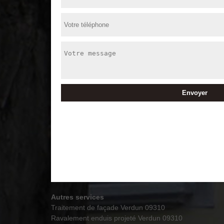
Autres services
Traitement de façade Verdun 09310
Ravalement enduis projeté Verdun 09310