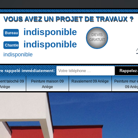
VOUS AVEZ UN PROJET DE TRAVAUX ?
indisponible
Bureau
DEVIS
GRATUIT
indisponible
Chantier
indisponible
re rappelé immédiatement:
ent taloché 09
Peinture maison 09
Ravalement 09 Ariège
Peinture mur 
Ariège
Ariège
09 Ariè