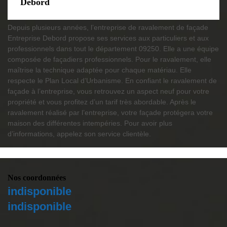
Debord
Depuis plusieurs années, l’entreprise de ravalement de façade
Entreprise Debord propose ses services aux particuliers et aux
professionnels dans tout le département 09250. Elle a une équipe
composée de façadiers professionnels. Pour le ravalement, elle
maîtrise la technique adaptée pour chaque matériau. Elle
respecte le Plan Local d’Urbanisme. En confiant le ravalement de
façade à l’entreprise, vous retrouvez un aspect neuf pour votre
propriété et vous profitez d’un tarif très abordable. Après le
ravalement réalisé par l’entreprise, votre façade protégera votre
maison des différentes intempéries. Pour avoir plus
d’informations, appelez son service clientèle.
Nos coordonnées
indisponible
indisponible