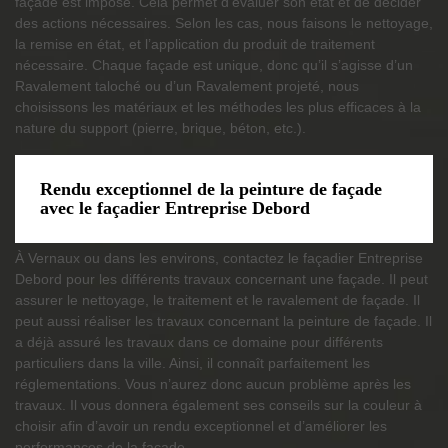
façade est imposé. Cela permet d’évaluer son état et de décider
des actions nécessaires. Selon les cas, nous faisons le nettoyage,
la remise en état, et l’application du produit de traitement
nécessaire. Chaque façade est unique, donc qu’il s’agisse d’un
Ravalement taloché ou d’un Ravalement projeté, nous
choisissons les matériaux et les méthodes les plus efficaces à la
nature du support (pierre, brique, béton, etc.).
Rendu exceptionnel de la peinture de façade
avec le façadier Entreprise Debord
À Vernaux ou dans les environs, contactez le façadier Entreprise
Debord pour les différents travaux concernant une façade. Il peut
assurer le nettoyage, le traitement et le ravalement de façade. Il
peut aussi réaliser les travaux concernant la peinture de façade. Il
a déjà assuré les travaux dans ce domaine pour différents
particuliers dans la ville. Ainsi, il connaît parfaitement les
réglementations. Vous n’aurez donc aucun problème après les
travaux. Il vous donnera également ses conseils sur la couleur à
choisir afin d’avoir un rendu exceptionnel et d’améliorer les
performances de la façade.