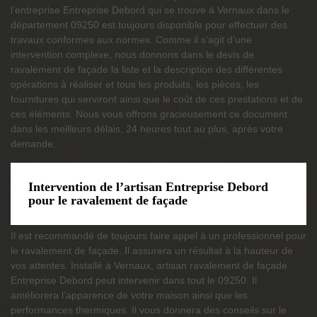
l’entreprise Entreprise Debord qui se trouve à Vernaux dans le
département 09250 est toujours disponible pour effectuer des
travaux conformes aux normes. Comme il s’agit d’une
intervention complexe, nous donnons dans le devis de
ravalement de façade la liste et la description des différentes
opérations à réaliser et tous les produits, les pièces, les
fournitures qui serviront ainsi que le coût de ces prestations et de
ces éléments. Nous vous offrons gracieusement ce document
dans les meilleurs délais, 24 heures tout au plus, après votre
demande.
Intervention de l’artisan Entreprise Debord
pour le ravalement de façade
Il est recommandé de toujours faire appel à un professionnel pour
le ravalement de façade. Il assurera un résultat à la hauteur de
vos attentes. Installé à Vernaux, artisan ravalement de façade
Entreprise Debord peut intervenir dans tout le 09250. Il
améliorera l’apparence de votre maison ainsi que les
performances thermiques. Il vous donnera des conseils sur le