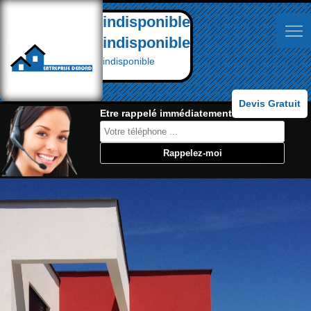
indisponible
indisponible
indisponible
Devis Gratuit
Etre rappelé immédiatement: