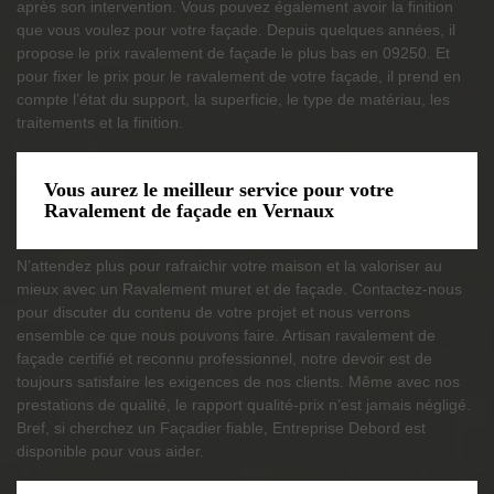
après son intervention. Vous pouvez également avoir la finition
que vous voulez pour votre façade. Depuis quelques années, il
propose le prix ravalement de façade le plus bas en 09250. Et
pour fixer le prix pour le ravalement de votre façade, il prend en
compte l’état du support, la superficie, le type de matériau, les
traitements et la finition.
Vous aurez le meilleur service pour votre
Ravalement de façade en Vernaux
N’attendez plus pour rafraichir votre maison et la valoriser au
mieux avec un Ravalement muret et de façade. Contactez-nous
pour discuter du contenu de votre projet et nous verrons
ensemble ce que nous pouvons faire. Artisan ravalement de
façade certifié et reconnu professionnel, notre devoir est de
toujours satisfaire les exigences de nos clients. Même avec nos
prestations de qualité, le rapport qualité-prix n’est jamais négligé.
Bref, si cherchez un Façadier fiable, Entreprise Debord est
disponible pour vous aider.