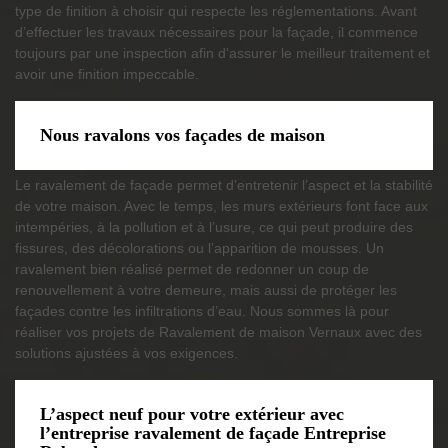
type de finition à choisir qui respecte les réglementations. Avant
d’effectuer les travaux nécessaires pour la façade, il commence
toujours par une inspection afin d'assurer le meilleur traitement et
avoir une finition impeccable.
Nous ravalons vos façades de maison
Le ravalement de façade permet d’entretenir l’aspect et la stabilité
de votre maison. Avec le temps, les murs extérieurs font face aux
intempéries, à la pollution et à l’usure, ce qui peut produire des
fissures, des décolorations ou l’apparition de mousses. Un
ravalement bien réalisé permet de redonner un coup de
renouvellement à votre demeure, mais aussi de protéger les
façades contre les infiltrations d’eau. Nous sommes là pour
réaliser vos projets de Ravalement de maison Vernaux avec des
solutions ajustées à vos exigences.
L’aspect neuf pour votre extérieur avec
l’entreprise ravalement de façade Entreprise