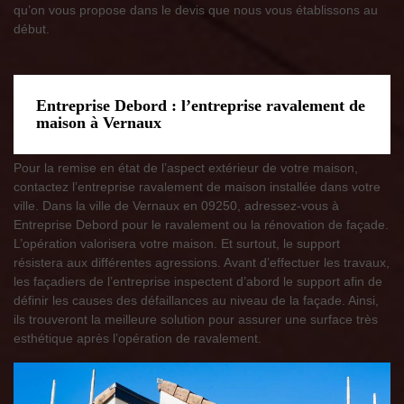
qu’on vous propose dans le devis que nous vous établissons au
début.
Entreprise Debord : l’entreprise ravalement de
maison à Vernaux
Pour la remise en état de l’aspect extérieur de votre maison,
contactez l’entreprise ravalement de maison installée dans votre
ville. Dans la ville de Vernaux en 09250, adressez-vous à
Entreprise Debord pour le ravalement ou la rénovation de façade.
L’opération valorisera votre maison. Et surtout, le support
résistera aux différentes agressions. Avant d’effectuer les travaux,
les façadiers de l’entreprise inspectent d’abord le support afin de
définir les causes des défaillances au niveau de la façade. Ainsi,
ils trouveront la meilleure solution pour assurer une surface très
esthétique après l’opération de ravalement.