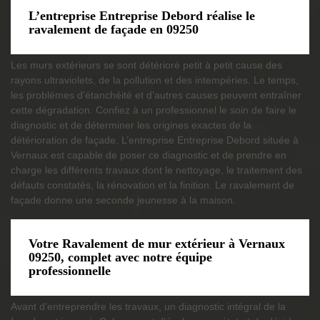
L’entreprise Entreprise Debord réalise le
ravalement de façade en 09250
Les murs extérieurs se sont détérioré petit à petit cause des
rayons ultraviolets, de la pollution et des intempéries. Le temps,
les problèmes d’étanchéité et d’autres causes peuvent entraîner
cette dégradation. Confiez à un professionnel le soin de faire le
diagnostic et de déterminer les origines exactes de la
détérioration de façade. L’entreprise Entreprise Debord située à
Vernaux est capable de poser ce diagnostic et de prendre en
charge les différents travaux dont le nettoyage, le traitement des
défauts constatés, la rénovation et la finition. Le ravalement de
façade donne une seconde jeunesse à la maison.
Votre Ravalement de mur extérieur à Vernaux
09250, complet avec notre équipe
professionnelle
Avant d’entreprendre les travaux, un diagnostic intégral de la