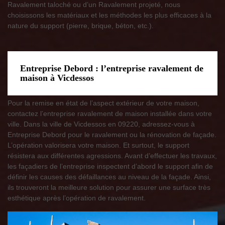
Ravalement taloché ou d’un Ravalement projeté, nous
choisissons les matériaux et les méthodes les plus efficaces à la
nature du support (pierre, brique, béton, etc.).
Entreprise Debord : l’entreprise ravalement de
maison à Vicdessos
Pour la remise en état de l’aspect extérieur de votre maison,
contactez l’entreprise ravalement de maison installée dans votre
ville. Dans la ville de Vicdessos en 09220, adressez-vous à
Entreprise Debord pour le ravalement ou la rénovation de façade.
L’opération valorisera votre maison. Et surtout, le support
résistera aux différentes agressions. Avant d’effectuer les travaux,
les façadiers de l’entreprise inspectent d’abord le support afin de
définir les causes des défaillances au niveau de la façade. Ainsi,
ils trouveront la meilleure solution pour assurer une surface très
esthétique après l’opération de ravalement.