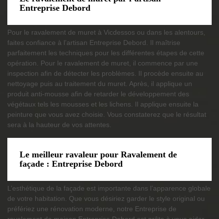
Entreprise Debord
Pour le ravalement de muret à Vicdessos ou dans les alentours,
faites confiance à l’artisan Entreprise Debord. Il maîtrise
parfaitement les techniques pour les différentes étapes de cette
opération. Pour le ravalement de muret, il commence par une
inspection afin de détecter les problèmes. Il procède ensuite au
nettoyage puis au traitement du muret. Après, il applique un
produit anti-mousse afin de retarder le développement des
végétaux tels les mousses et les lichens. Il applique ensuite la
peinture que vous avez choisie. Vous constaterez que le résultat
sera à la hauteur de vos attentes.
Le meilleur ravaleur pour Ravalement de
façade : Entreprise Debord
L’esthétique de la façade est importante dans l’apparence globale
de votre habitation. Que vous désiriez garder le style original ou
préfériez une rénovation moderne, notre Entreprise de
ravalement de maison Entreprise Debord est prête à vous aider