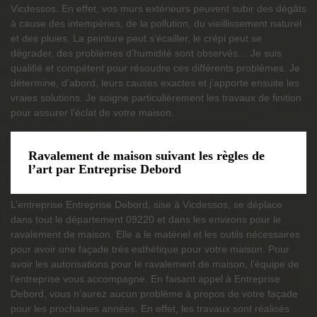
Vicdessos. En effet, vos murs extérieurs peuvent subir des dégâts
à cause des intempéries, de la pollution, du vieillissement naturel
et des pluies. La peinture peut s’écailler, le crépi peut se
dégrader, des problèmes d’humidité sont observés… Je suis
qualifié et compétent pour résoudre ces différents problèmes. Je
détermine, d’abord, leurs causes exactes et j’apporte ensuite les
vraies solutions. Je soigne particulièrement les travaux de finition
pour assurer l’éclat de votre maison.
Ravalement de maison suivant les règles de
l’art par Entreprise Debord
L’entreprise Entreprise Debord, sise à Vicdessos, se déplace
dans tout le département 09220 et dans les environs pour le
ravalement de maison. Elle a le matériel et les outils nécessaires
pour avoir une façade très esthétique pour votre maison. Pour
avoir les autorisations pour le ravalement de maison, l’équipe de
l’entreprise vous accompagne. En faisant appel à Entreprise
Debord, vous n’aurez aucun problème à propos de votre façade
pour les prochaines années. En effet, les travaux sont réalisés