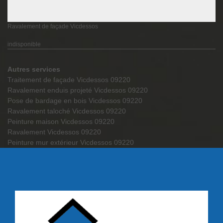
Ravalement de façade Vicdessos
indisponible
Autres services
Traitement de façade Vicdessos 09220
Ravalement enduis projeté Vicdessos 09220
Pose de bardage en bois Vicdessos 09220
Ravalement taloché Vicdessos 09220
Peinture maison Vicdessos 09220
Ravalement Vicdessos 09220
Peinture mur extérieur Vicdessos 09220