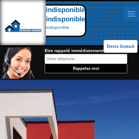
indisponible
indisponible
indisponible
Devis Gratuit
Etre rappelé immédiatement: