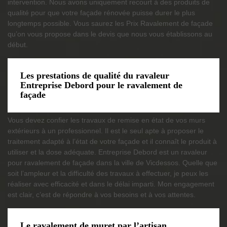
intervention. Nous avons uniquement recourt à des produits de
qualité pour que votre façade rénovée puisse durer le plus
longtemps possible. Vous saurez les Prix Ravalement de façade
qu’on vous propose dans le devis que nous vous établissons au
début.
Les prestations de qualité du ravaleur
Entreprise Debord pour le ravalement de
façade
Vous devez confier les travaux de remise en état de vos murs
extérieurs à un professionnel. Il est le seul apte à proposer le
traitement adapté à l’état de votre façade et il connaît le produit à
utiliser et la dose adéquate. Entreprise Debord est un ravaleur
pour ravalement de façade dans la ville de Vicdessos. Quelle que
soit l’ampleur et la difficulté des travaux à effectuer, je peux les
réaliser avec efficacité et dans le délai imparti. Mon engagement
est clair, c’est de répondre à vos besoins et à vos attentes.
Le ravalement de muret par l’artisan