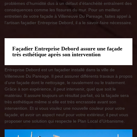
problèmes d’humidité dus à un défaut d’étanchéité entraînent des
conséquences comme les fissures du mur. Pour un meilleur
entretien de votre façade à Villeneuve Du Pareage, faites appel à
l’artisan façadier Entreprise Debord, il a le savoir-faire nécessaire.
Façadier Entreprise Debord assure une façade
très esthétique après son intervention
Entreprise Debord est un façadier installé dans la ville de
Villeneuve Du Pareage. Il peut assurer différents travaux à propos
d’une façade dont le nettoyage, le ravalement ou le traitement.
Grâce à son expérience, il peut intervenir, quel que soit le
matériau. Il assure toujours un résultat parfait, où la façade sera
très esthétique même si elle est très encrassée avant son
intervention. Et si vous voulez une nouvelle couleur pour votre
façade, et avoir un aspect neuf pour votre extérieur, il peut vous
proposer une solution qui respecte le Plan Local d’Urbanisme.