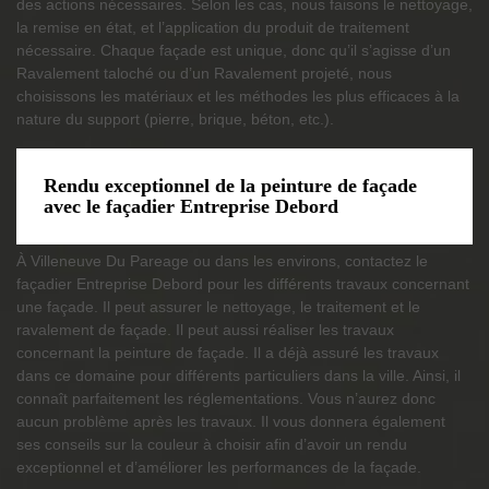
des actions nécessaires. Selon les cas, nous faisons le nettoyage,
la remise en état, et l’application du produit de traitement
nécessaire. Chaque façade est unique, donc qu’il s’agisse d’un
Ravalement taloché ou d’un Ravalement projeté, nous
choisissons les matériaux et les méthodes les plus efficaces à la
nature du support (pierre, brique, béton, etc.).
Rendu exceptionnel de la peinture de façade
avec le façadier Entreprise Debord
À Villeneuve Du Pareage ou dans les environs, contactez le
façadier Entreprise Debord pour les différents travaux concernant
une façade. Il peut assurer le nettoyage, le traitement et le
ravalement de façade. Il peut aussi réaliser les travaux
concernant la peinture de façade. Il a déjà assuré les travaux
dans ce domaine pour différents particuliers dans la ville. Ainsi, il
connaît parfaitement les réglementations. Vous n’aurez donc
aucun problème après les travaux. Il vous donnera également
ses conseils sur la couleur à choisir afin d’avoir un rendu
exceptionnel et d’améliorer les performances de la façade.