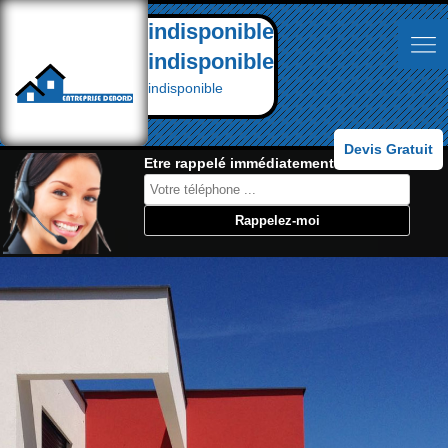
indisponible
indisponible
indisponible
Devis Gratuit
Etre rappelé immédiatement: