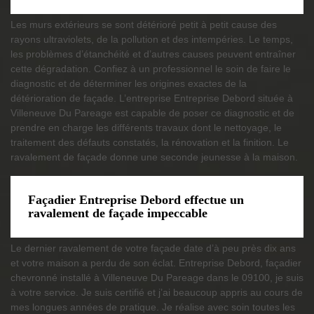
Les murs extérieurs se sont détérioré petit à petit cause des
rayons ultraviolets, de la pollution et des intempéries. Le temps,
les problèmes d’étanchéité et d’autres causes peuvent entraîner
cette dégradation. Confiez à un professionnel le soin de faire le
diagnostic et de déterminer les origines exactes de la
détérioration de façade. L’entreprise Entreprise Debord située à
Villeneuve Du Pareage est capable de poser ce diagnostic et de
prendre en charge les différents travaux dont le nettoyage, le
traitement des défauts constatés, la rénovation et la finition. Le
ravalement de façade donne une seconde jeunesse à la maison.
Façadier Entreprise Debord effectue un
ravalement de façade impeccable
Le dernier ravalement de votre façade date d’à peu près dix ans
et votre maison a perdu de son éclat. Entreprise Debord, façadier
chevronné installé à Villeneuve Du Pareage dans le 09100, je suis
à votre service. Je suis certifié et j’ai beaucoup appris au cours de
mes longues années de pratique. Je réalise avec soin toutes les