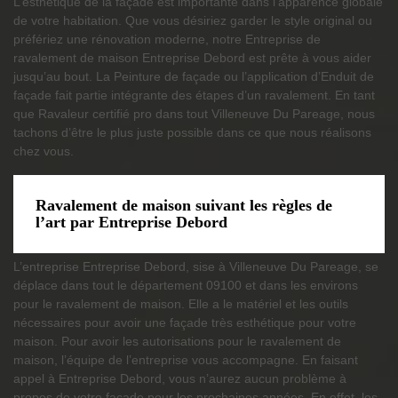
L’esthétique de la façade est importante dans l’apparence globale
de votre habitation. Que vous désiriez garder le style original ou
préfériez une rénovation moderne, notre Entreprise de
ravalement de maison Entreprise Debord est prête à vous aider
jusqu’au bout. La Peinture de façade ou l’application d’Enduit de
façade fait partie intégrante des étapes d’un ravalement. En tant
que Ravaleur certifié pro dans tout Villeneuve Du Pareage, nous
tachons d’être le plus juste possible dans ce que nous réalisons
chez vous.
Ravalement de maison suivant les règles de
l’art par Entreprise Debord
L’entreprise Entreprise Debord, sise à Villeneuve Du Pareage, se
déplace dans tout le département 09100 et dans les environs
pour le ravalement de maison. Elle a le matériel et les outils
nécessaires pour avoir une façade très esthétique pour votre
maison. Pour avoir les autorisations pour le ravalement de
maison, l’équipe de l’entreprise vous accompagne. En faisant
appel à Entreprise Debord, vous n’aurez aucun problème à
propos de votre façade pour les prochaines années. En effet, les