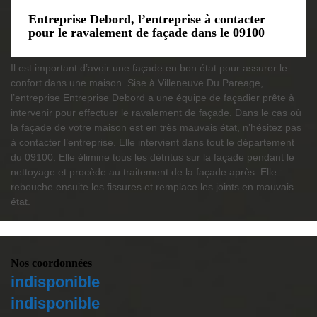
Entreprise Debord, l’entreprise à contacter
pour le ravalement de façade dans le 09100
Il est important d’avoir une façade en bon état pour assurer le
confort dans une maison. Sise à Villeneuve Du Pareage,
l’entreprise Entreprise Debord a une équipe de façadier prête à
intervenir pour effectuer le ravalement de façade. Dans le cas où
la façade de votre maison est en très mauvais état, n’hésitez pas
à contacter l’entreprise. Elle intervient dans tout le département
du 09100. Elle élimine tous les détritus sur la façade pendant le
nettoyage et procède au traitement de la façade après. Elle
rebouche ensuite les fissures et remplace les joints en mauvais
état.
Nos coordonnées
indisponible
indisponible