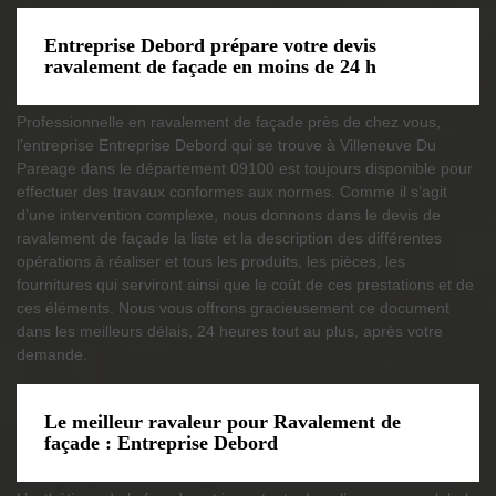
Entreprise Debord prépare votre devis
ravalement de façade en moins de 24 h
Professionnelle en ravalement de façade près de chez vous,
l’entreprise Entreprise Debord qui se trouve à Villeneuve Du
Pareage dans le département 09100 est toujours disponible pour
effectuer des travaux conformes aux normes. Comme il s’agit
d’une intervention complexe, nous donnons dans le devis de
ravalement de façade la liste et la description des différentes
opérations à réaliser et tous les produits, les pièces, les
fournitures qui serviront ainsi que le coût de ces prestations et de
ces éléments. Nous vous offrons gracieusement ce document
dans les meilleurs délais, 24 heures tout au plus, après votre
demande.
Le meilleur ravaleur pour Ravalement de
façade : Entreprise Debord