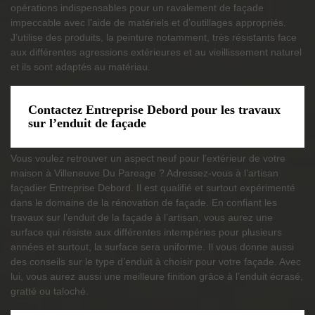
opérations indispensables pour un ravalement de façade
impeccable avec l’aide de matériels et d’outillages appropriés.
J’utilise des produits, la peinture notamment, très résistants face
aux différentes agressions extérieures et au vieillissement naturel
et ils sont adaptés au matériau.
Contactez Entreprise Debord pour les travaux
sur l’enduit de façade
Vous voulez retrouver un aspect neuf pour l’extérieur de votre
maison à Villeneuve Du Pareage ? Adressez-vous à l’artisan
façadier Entreprise Debord. Il est qualifié et surtout expérimenté
dans le domaine de la rénovation de façade. En confiant les
travaux sur l’enduit de la façade à l’artisan, vous aurez une
surface qui résiste aux différentes intempéries pour plusieurs
années et surtout, la surface sera uniforme. Il vous donne aussi
des conseils sur le type d’enduit à choisir pour votre façade. Avec
lui, vous aurez aussi une meilleure finition grâce à l’enduit écrasé,
gratté ou taloché.