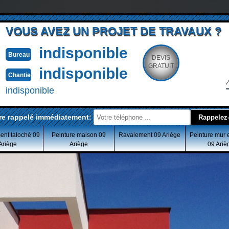
VOUS AVEZ UN PROJET DE TRAVAUX ?
indisponible
Bureau
DEVIS
GRATUIT
indisponible
Chantier
indisponible
re rappelé immédiatement:
ent taloché 09
Peinture maison 09
Ravalement 09 Ariège
Peinture mur 
Ariège
Ariège
09 Ariè