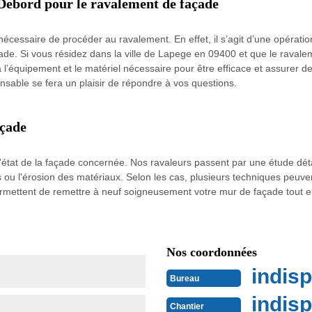
 Debord pour le ravalement de façade
 nécessaire de procéder au ravalement. En effet, il s’agit d’une opérat
çade. Si vous résidez dans la ville de Lapege en 09400 et que le ravale
a l’équipement et le matériel nécessaire pour être efficace et assurer d
ponsable se fera un plaisir de répondre à vos questions.
açade
'état de la façade concernée. Nos ravaleurs passent par une étude déta
s ou l'érosion des matériaux. Selon les cas, plusieurs techniques peuve
rmettent de remettre à neuf soigneusement votre mur de façade tout en
Nos coordonnées
indisp
Bureau
indisp
Chantier