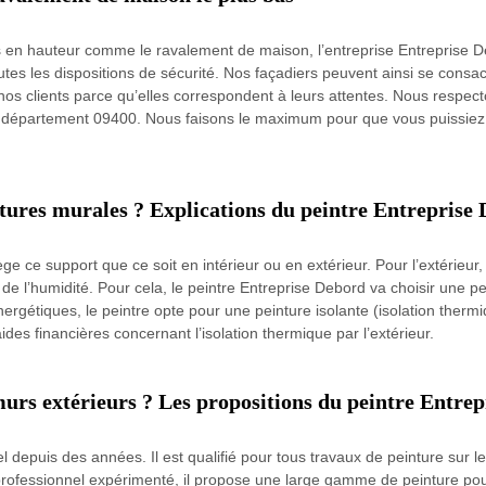
 en hauteur comme le ravalement de maison, l’entreprise Entreprise 
es les dispositions de sécurité. Nos façadiers peuvent ainsi se consac
nos clients parce qu’elles correspondent à leurs attentes. Nous respecton
 département 09400. Nous faisons le maximum pour que vous puissiez fa
ntures murales ? Explications du peintre Entreprise
e ce support que ce soit en intérieur ou en extérieur. Pour l’extérieur
s de l’humidité. Pour cela, le peintre Entreprise Debord va choisir une p
ergétiques, le peintre opte pour une peinture isolante (isolation thermiq
aides financières concernant l’isolation thermique par l’extérieur.
murs extérieurs ? Les propositions du peintre Entre
l depuis des années. Il est qualifié pour tous travaux de peinture sur le
 professionnel expérimenté, il propose une large gamme de peinture pour