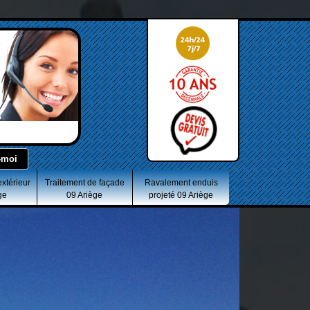
extérieur
Traitement de façade
Ravalement enduis
ge
09 Ariège
projeté 09 Ariège