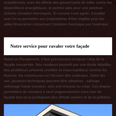
actuellement, avec les efforts des gouvernants de lutter contre les
déperditions énergétiques, le peintre opte pour une peinture
isolante (isolation thermique). Et comme il est agréé, travailler
avec lui va permettre aux propriétaires d’être éligible pour les
aides financières concernant l’isolation thermique par l’extérieur.
Notre service pour ravaler votre façade
Avant un Ravalement, il faut précisément analyser l'état de la
façade concernée. Nos ravaleurs passent par une étude détaillée
des problèmes présents (visibles et imperceptibles) comme les
fissures, les moisissures ou l'érosion des matériaux. Selon les
cas, plusieurs techniques peuvent être adoptées : sablage,
nettoyage haute pression, soin anti-mousse ou crépi. Ces étapes
permettent de remettre à neuf soigneusement votre mur de
façade tout en la protégeant des climats variées et de la pollution.