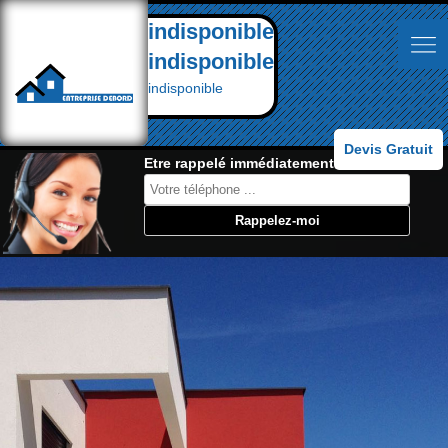
indisponible
indisponible
indisponible
Devis Gratuit
Etre rappelé immédiatement: