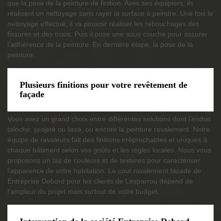
que la pose de la peinture de finition. Avec ses équipiers, ils
réalisent un nettoyage sans rayer la surface à peindre. Une fois le
nettoyage effectué, il va pouvoir réaliser les rebouchages des
fissures et des trous. Puis il pose une sous-couche pour assurer
l’adhérence de la peinture. En dernière étape, la pose de la
peinture.
Plusieurs finitions pour votre revêtement de
façade
Vous avez un grand choix entre différentes solutions dont l’enduit
taloché, projeté ou lissé, ou encore la peinture ravalement. Notre
équipe de ravaleurs fait des finitions irréprochables et uniques à
chaque bâtiment selon vos goûts et les règles locales. Nous vous
proposons un tas de couleurs et de textures pour caractériser
l'apparence de votre habitation. Le cout ravalement facade de
Entreprise Debord pour les clients de Lesparrou dépend de
l’ampleur du projet mais surtout de votre budget.