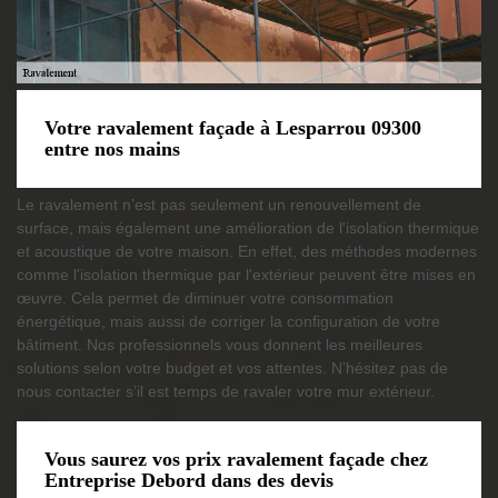
Votre ravalement façade à Lesparrou 09300
entre nos mains
Le ravalement n’est pas seulement un renouvellement de
surface, mais également une amélioration de l'isolation thermique
et acoustique de votre maison. En effet, des méthodes modernes
comme l'isolation thermique par l'extérieur peuvent être mises en
œuvre. Cela permet de diminuer votre consommation
énergétique, mais aussi de corriger la configuration de votre
bâtiment. Nos professionnels vous donnent les meilleures
solutions selon votre budget et vos attentes. N’hésitez pas de
nous contacter s’il est temps de ravaler votre mur extérieur.
Vous saurez vos prix ravalement façade chez
Entreprise Debord dans des devis