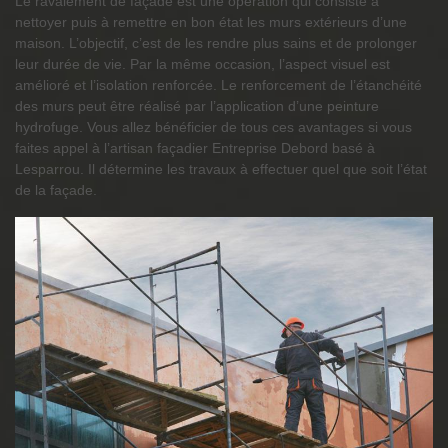
Le ravalement de façade est une opération qui consiste à
nettoyer puis à remettre en bon état les murs extérieurs d’une
maison. L’objectif, c’est de les rendre plus sains et de prolonger
leur durée de vie. Par la même occasion, l’aspect visuel est
amélioré et l’isolation renforcée. Le renforcement de l’étanchéité
des murs peut être réalisé par l’application d’une peinture
hydrofuge. Vous allez bénéficier de tous ces avantages si vous
faites appel à l’artisan façadier Entreprise Debord basé à
Lesparrou. Il détermine les travaux à effectuer quel que soit l’état
de la façade.