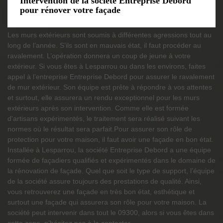
Intervention de la société Entreprise Debord
pour rénover votre façade
Les murs extérieurs sont soumis à différentes agressions tout au
long de l’année. S’ils sont en mauvais état, il faut procéder au
ravalement. L’opération donnera un coup de jeune à votre
extérieur. Si vous êtes à Lesparrou ou dans les environs, faites
appel à l’entreprise Entreprise Debord pour assurer le ravalement
de mur extérieur. Son équipe est prête à répondre à vos attentes
et surtout, elle assurera un rendu exceptionnel pour les murs
extérieurs après son intervention. Comme elle est formée
d'artisans expérimentés, le traitement sera réalisé suivant les
normes où le résultat sera parfait.Pour assurer son rôle de
protection pour votre maison, il faut avoir une façade en bon état.
Installée à Lesparrou, la société Entreprise Debord a une équipe
formée de façadiers qualifiés et expérimentés dans le domaine de
la rénovation de façade. Quel que soit le type de support, l’équipe
de la société assure toujours des prestations de qualité. Ainsi,
vous retrouverez une façade en très bon état, esthétique et
surtout une façade qui assurera son rôle pour votre maison. La
société peut intervenir dans tout le 09300, alors si vous êtes dans
cette zone, n’hésitez pas à la contacter.