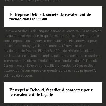
Entreprise Debord, société de ravalement de
façade dans le 09300
En exercice depuis de longues années à Lesparrou, la société de
ravalement de façade Entreprise Debord met son savoir-faire et
ses compétences au service des habitants. Elle intervient pour
effectuer le nettoyage, le traitement, la rénovation et le
ravalement de façade. Elle est à même de réaliser la finition
quelle qu’elle soit dont le crépi, la peinture extérieure, le bardage,
le parement de pierre, l’enduit projeté, l’enduit taloché, l’enduit
écrasé, l’enduit lissé et autres. Bien entendu, la réussite des
travaux de finition repose en grande partie sur des préparatifs
soignés du support.
Entreprise Debord, façadier à contacter pour
le ravalement de façade