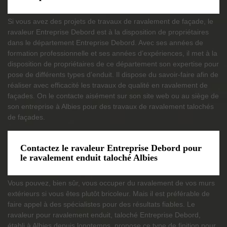
Si vous avez des projets de travaux de ravalement de façade, le
ravaleur Entreprise Debord est à la disposition de propriétaires
dans le département Entreprise Debord. Avec ses années de
formation professionnelle et ses années d’expériences, il met à la
disposition de propriétaires de ce département son expertise pour
pose de différents types d’enduit. Il dispose du savoir-faire afin de
réaliser avec efficacité les travaux de qualité en ravalement de
façades. On le contacte aisément sur son site web ou au siège de
son entreprise à Albies pour des travaux de ravalement talochés
de façades.
Contactez le ravaleur Entreprise Debord pour
le ravalement enduit taloché Albies
Vous pouvez, bien sûr, vous occuper du ravalement de vos murs
extérieurs si vous êtes plutôt bricoleur. Mais il est préférable de
faire appel à des spécialistes pour des résultats fiables. Le
ravaleur pour ravalement enduit, taloché Entreprise Debord,
établi à Albies depuis longtemps, propose ce type de finition pour