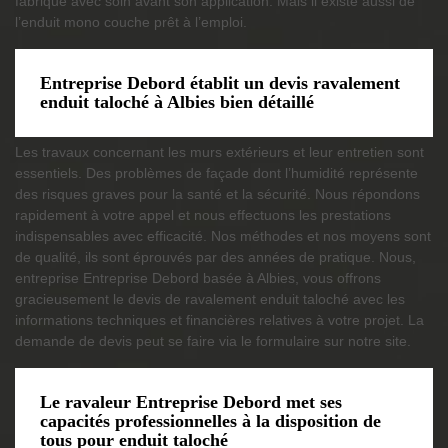
fabriqué avec soin avant son application. Mais il existe aussi de
l’enduit mono couche prêt à l’emploi.
Entreprise Debord établit un devis ravalement
enduit taloché à Albies bien détaillé
Les travaux concernant les murs extérieurs et leur entretien sont
essentiels. Des problèmes de façade dont l’humidité représente
des risques graves pour la santé et la sécurité. Nous répondons
rapidement à votre appel et nous effectuons les prestations
indispensables avec efficacité. Nos méthodes et nos moyens sont
de qualité, ils sont éprouvés par des années de pratique. Nous,
entreprise Entreprise Debord basée à Albies, vous offrons
gracieusement le devis de ravalement enduit taloché avec les
informations techniques et financières relatives à votre projet. La
demande de devis peut se faire via le formulaire sur notre site.
Le ravaleur Entreprise Debord met ses
capacités professionnelles à la disposition de
tous pour enduit taloché