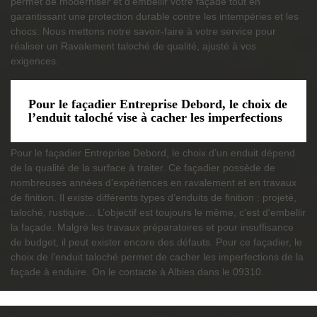
permet de moderniser et d’embellir votre façade tout en
garantissant une protection durable contre les intempéries et les
chocs. Nous mettons notre savoir-faire à votre service pour
réaliser un Ravalement taloché de qualité, ajusté à vos
exigences.
Pour le façadier Entreprise Debord, le choix de
l’enduit taloché vise à cacher les imperfections
Pour le façadier Entreprise Debord, le choix d’un enduit dépend
de la qualité de la surface à traiter. Ce façadier possède de
nombreuses années d’expériences en ravalement et en travaux
de finition. Il existe différents types d’enduits de finition : projeté,
taloché, rustique… L’objectif est toujours le même, c'est d'embellir
la façade. Malgré les travaux préparatoires et pour insuffisance
de budget, il peut exister encore des défauts. Pour ce façadier, le
choix de l’enduit taloché permet de cacher les imperfections de la
façade à enduire. On le contacte à Albies dans le 09310.