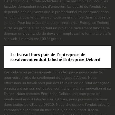
Cet enduit joue un rôle protecteur et il se salit moins du coup les
façades demandent moins d’entretien. La qualité de l’enduit va
dépendre des adjuvants que le professionnel va incorporer dans
l’enduit. La qualité du ravaleur joue un grand rôle dans la pose de
l’enduit. Pour les coûts de la pose, l’entreprise Entreprise Debord
invite les propriétaires portant un projet de ravalement taloché de
déposer une demande de devis en remplissant le formulaire via le
site web. Le devis est 100 % gratuit.
Le travail hors pair de l’entreprise de
ravalement enduit taloché Entreprise Debord
Particuliers ou professionnels, n’hésitez pas à nous contacter
pour votre projet de ravalement de façade à Albies. Nous
effectuons un travail hors pair dès l’évaluation de l’état de façade
en passant par son nettoyage, son traitement, sa rénovation et sa
finition. Nous sommes Entreprise Debord une entreprise de
ravalement enduit taloché sise à Albies, nous pouvons intervenir
dans toutes les villes du 09310. Nous choisissons l’enduit taloché
compatible avec l’état du mur et le type de support. Il sera