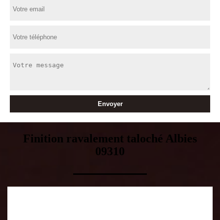
Finition ravalement taloché Albies
09310