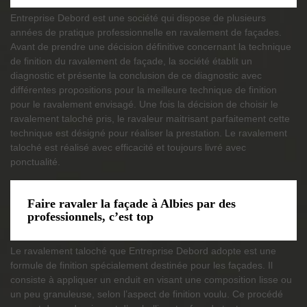
Entreprise Debord est une société qui dispose de plusieurs
années de pratique professionnelle en ravalement de façades.
Avant de prendre une décision définitive concernant la technique
de finition du ravalement de façade, la société établit un
diagnostic et présente la conclusion de ce diagnostic avec
différentes propositions pour la meilleure technique de finition
pour le ravalement envisagé. Une fois la décision de choisir le
ravalement taloché pris, le ravaleur maitrisant parfaitement cette
technique est désigné pour réaliser la prestation. Le ravalement
taloché est réalisé avec efficacité et toujours livré avec
ponctualité.
Faire ravaler la façade à Albies par des
professionnels, c’est top
Le ravalement taloché que Entreprise Debord adopte est une
formule de finition spécialement destinée pour les façades. Il
consiste à appliquer un enduit en visant une composition lisse ou
un peu granuleuse, selon l’aspect de finition voulu. Ce procédé