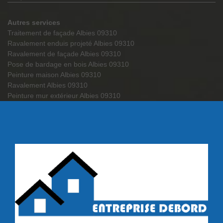
Autres services
Traitement de façade Albies 09310
Ravalement enduis projeté Albies 09310
Ravalement de façade Albies 09310
Pose de bardage en bois Albies 09310
Peinture maison Albies 09310
Ravalement Albies 09310
Peinture mur extérieur Albies 09310