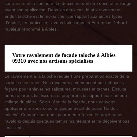
contrairement à son nom. Le deuxième doit être dosé et mélangé
avant son application. Dans les deux cas, le prix ravalement
enduit taloché est le moins cher par rapport aux autres types
d’enduit, en particulier, si vous faites appel à Entreprise Debord
ravaleur renommé à Albies.
Votre ravalement de facade taloche à Albies
09310 avec nos artisans spécialisés
Le ravalement à la taloche requiert une préparation exacte de la
surface concernée. Nos ravaleurs commencent par nettoyer la
façade pour enlever les salissures, mousses et taches. Ensuite,
nous réparons les fissures et préparons le support pour un bon
collage du plâtre. Selon l’état de la façade, nous pouvons
appliquer une sous-couche typique avant de poser l’enduit
taloché. Comptez sur nous pour mener à bien le projet, nous
ravalons depuis quelques temps maintenant et ne déçoivent pas
les clients.