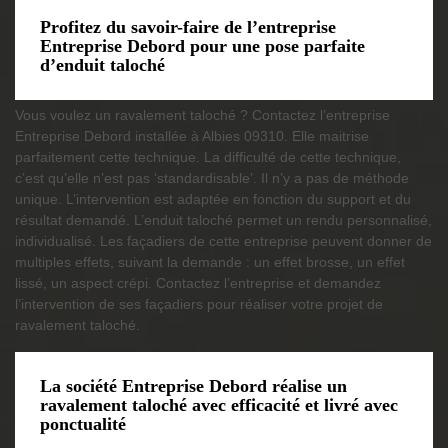
Profitez du savoir-faire de l’entreprise
Entreprise Debord pour une pose parfaite
d’enduit taloché
Vous voulez un ravalement taloché ? Contactez l’entreprise
Entreprise Debord installée à Albies 09310. Elle maitrise
parfaitement cette technique. La difficulté de cette technique,
c’est qu’elle n’est pas ‘standardisable’. Il n’y a pas de méthode
unique. L’intervention est adaptée en fonction du support et du
résultat demandé. L’enduit taloché permet un rendu personnalisé,
individualisé. Les façadiers de cette entreprise peuvent donner de
multiples effets, suivant la demande : un effet brosse, un effet
lissé, un aspect crépi. Contactez l’entreprise et demandez
l’intervention de ses façadiers pour réaliser votre projet de
ravalement taloché.
La société Entreprise Debord réalise un
ravalement taloché avec efficacité et livré avec
ponctualité