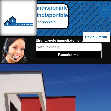
indisponible
indisponible
indisponible
Devis Gratuit
Etre rappelé immédiatement: