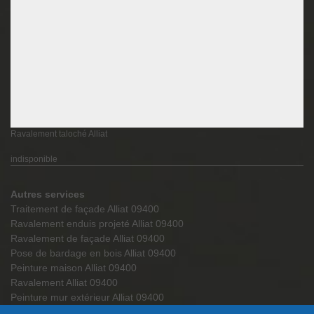
Ravalement taloché Alliat
indisponible
Autres services
Traitement de façade Alliat 09400
Ravalement enduis projeté Alliat 09400
Ravalement de façade Alliat 09400
Pose de bardage en bois Alliat 09400
Peinture maison Alliat 09400
Ravalement Alliat 09400
Peinture mur extérieur Alliat 09400