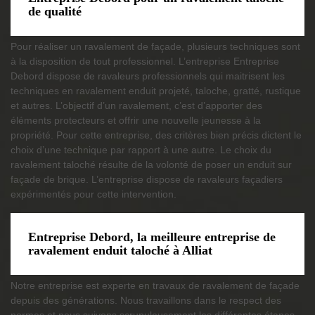
de qualité
Pour réaliser un ravalement de façade, plusieurs techniques sont
à la disposition de tout professionnel. L’entreprise Entreprise
Debord dispose de ravaleurs professionnels qui maitrisent les
techniques en ravalement enduit projeté, taloche, gratté, rustique
et autres. L’objectif d’un ravalement, c’est d’apporter des
éléments protecteurs et offrir une nouvelle jeunesse à la
propriété. Pour cette entreprise, des critères bien précis dictent le
choix d’une technique par rapport à une autre. Le choix du
ravalement taloché résulte de la volonté de poser un enduit sur
façade de brique. L’entreprise dispose de ravaleurs façadiers
expérimentés pour cette intervention.
Entreprise Debord, la meilleure entreprise de
ravalement enduit taloché à Alliat
Notre entreprise est experte en travaux de ravalement de façade
depuis des générations. Nous travaillons dans le respect des