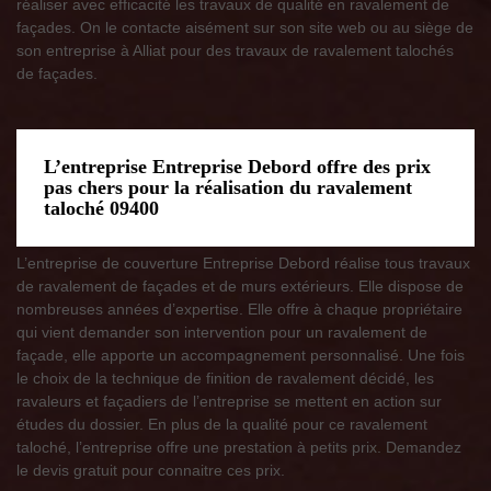
réaliser avec efficacité les travaux de qualité en ravalement de
façades. On le contacte aisément sur son site web ou au siège de
son entreprise à Alliat pour des travaux de ravalement talochés
de façades.
L’entreprise Entreprise Debord offre des prix
pas chers pour la réalisation du ravalement
taloché 09400
L’entreprise de couverture Entreprise Debord réalise tous travaux
de ravalement de façades et de murs extérieurs. Elle dispose de
nombreuses années d’expertise. Elle offre à chaque propriétaire
qui vient demander son intervention pour un ravalement de
façade, elle apporte un accompagnement personnalisé. Une fois
le choix de la technique de finition de ravalement décidé, les
ravaleurs et façadiers de l’entreprise se mettent en action sur
études du dossier. En plus de la qualité pour ce ravalement
taloché, l’entreprise offre une prestation à petits prix. Demandez
le devis gratuit pour connaitre ces prix.