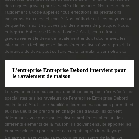
des risques graves pour la santé et la sécurité. Nous répondons
rapidement à votre appel et nous effectuons les prestations
indispensables avec efficacité. Nos méthodes et nos moyens sont
de qualité, ils sont éprouvés par des années de pratique. Nous,
entreprise Entreprise Debord basée à Alliat, vous offrons
gracieusement le devis de ravalement enduit taloché avec les
informations techniques et financières relatives à votre projet. La
demande de devis peut se faire via le formulaire sur notre site.
L’entreprise Entreprise Debord intervient pour
le ravalement de maison
Le ravalement de maison est une tâche complexe réservée à des
spécialistes tels les ravaleurs de l’entreprise Entreprise Debord
implantée à Alliat. Leur habilité et leurs connaissances permettent
aux ravaleurs de prendre en charge ces travaux. Ils doivent
déterminer avec précision les divers problèmes affectant les
différents éléments de la maison. Ils doivent ensuite apporter les
bonnes solutions pour traiter ces dégâts après le nettoyage.
L’étape de la rénovation peut commencer suivie de la finition.