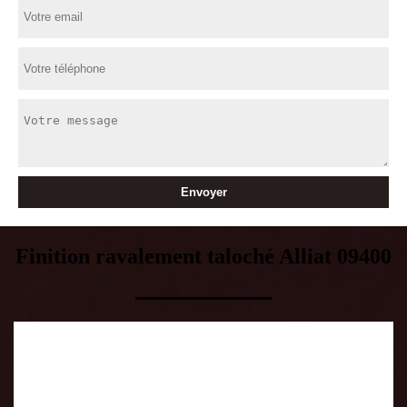
Finition ravalement taloché Alliat 09400