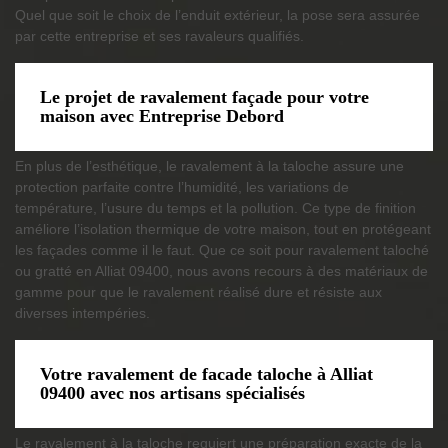
Quel que soit le choix de l’enduit extérieur, la pose sera assurée
par cette entreprise et ses ravaleurs qualifiés.
Le projet de ravalement façade pour votre
maison avec Entreprise Debord
En plus de l’esthétique, le ravalement à la taloche assure une
protection parfaite contre l’humidité, les variations de
température, l’usure du temps et la pollution. Ce type de finition
améliore l’isolation thermique de votre maison, tout en protégeant
les façades comme il le faut. Que ce soit pour ravalement taloché
ou gratté en Alliat 09400, nous avons recours à des matériaux de
gamme pour que le ravalement réalisé dure et résiste aux
diverses intempéries.
Votre ravalement de facade taloche à Alliat
09400 avec nos artisans spécialisés
Le ravalement à la taloche requiert une préparation exacte de la