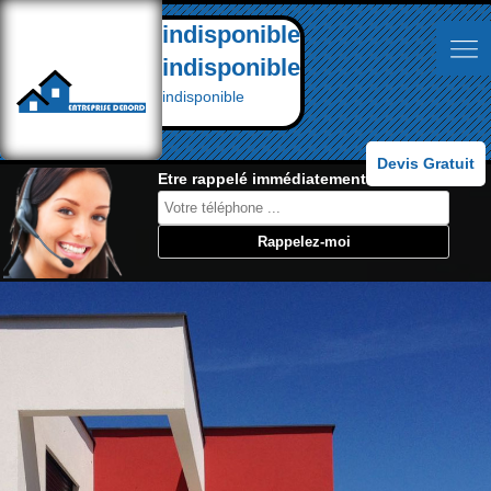
indisponible
indisponible
indisponible
Devis Gratuit
Etre rappelé immédiatement: