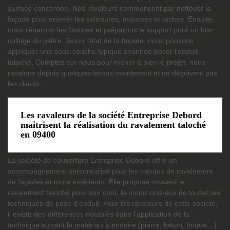
surface concernée. Nos ravaleurs commencent par nettoyer la
façade pour enlever les salissures, mousses et taches. Ensuite,
nous réparons les fissures et préparons le support pour un bon
collage du plâtre. Selon l’état de la façade, nous pouvons
appliquer une sous-couche typique avant de poser l’enduit
taloché. Comptez sur nous pour mener à bien le projet, nous
ravalons depuis quelques temps maintenant et ne déçoivent pas
les clients.
Les ravaleurs de la société Entreprise Debord
maitrisent la réalisation du ravalement taloché
en 09400
La société de couverture Entreprise Debord offre un
accompagnement personnalisé pour les travaux de ravalement
de façades et murs extérieurs. Elle propose souvent le
ravalement taloché pour son coût, le moins onéreux de toutes les
techniques de pose d’enduit. Pour les ravaleurs de cette société,
il existe des différences notables dans l’application de la
technique suivant le matériau à enduire (pierre, béton, brique…)