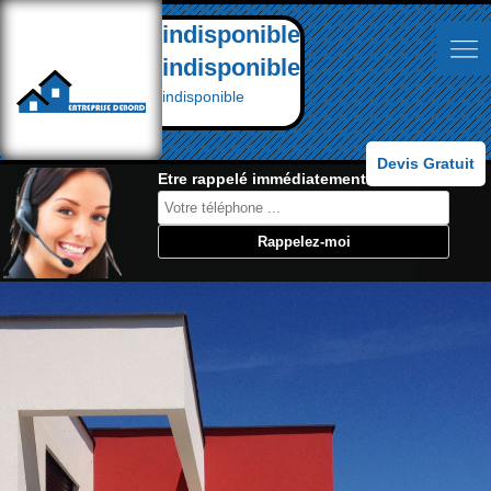
indisponible
indisponible
indisponible
Devis Gratuit
Etre rappelé immédiatement: