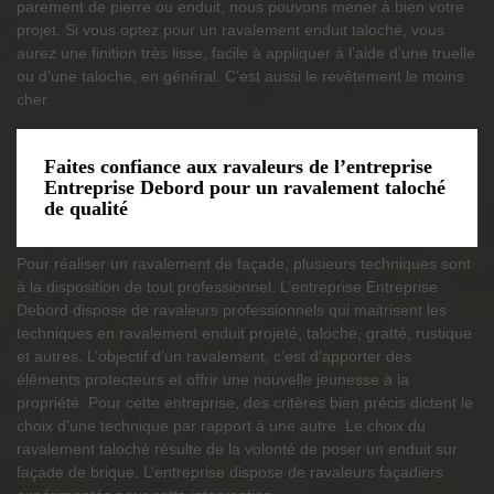
parement de pierre ou enduit, nous pouvons mener à bien votre
projet. Si vous optez pour un ravalement enduit taloché, vous
aurez une finition très lisse, facile à appliquer à l’aide d’une truelle
ou d’une taloche, en général. C’est aussi le revêtement le moins
cher.
Faites confiance aux ravaleurs de l’entreprise
Entreprise Debord pour un ravalement taloché
de qualité
Pour réaliser un ravalement de façade, plusieurs techniques sont
à la disposition de tout professionnel. L’entreprise Entreprise
Debord dispose de ravaleurs professionnels qui maitrisent les
techniques en ravalement enduit projeté, taloche, gratté, rustique
et autres. L’objectif d’un ravalement, c’est d’apporter des
éléments protecteurs et offrir une nouvelle jeunesse à la
propriété. Pour cette entreprise, des critères bien précis dictent le
choix d’une technique par rapport à une autre. Le choix du
ravalement taloché résulte de la volonté de poser un enduit sur
façade de brique. L’entreprise dispose de ravaleurs façadiers