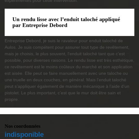
expérimentés pour cette intervention.
Un rendu lisse avec l’enduit taloché appliqué
par Entreprise Debord
Entreprise Debord, je suis le ravaleur pour enduit taloché de
Aulos. Je suis compétent pour assurer tout type de revêtement,
mais je choisis, le plus souvent, l’enduit taloché tant que c’est
possible, pour diverses raisons. Le rendu lisse est très esthétique,
ce revêtement est le moins coûteux du marché et son application
est aisée. Elle peut se faire manuellement avec une taloche ou
une truelle en deux couches, en général. Mais l’enduit taloché
peut s’appliquer également de manière mécanique à l’aide d’un
pistolet. Le plus important, c’est que le mur doit être sain et
propre.
Nos coordonnées
indisponible