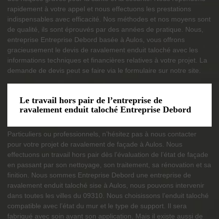
rapidement à votre appel et nous effectuons les prestations
indispensables avec efficacité. Nos méthodes et nos moyens sont
de qualité, ils sont éprouvés par des années de pratique. Nous,
entreprise Entreprise Debord basée à Aulos, vous offrons
gracieusement le devis de ravalement enduit taloché avec les
informations techniques et financières relatives à votre projet. La
demande de devis peut se faire via le formulaire sur notre site.
Le travail hors pair de l’entreprise de
ravalement enduit taloché Entreprise Debord
Particuliers ou professionnels, n’hésitez pas à nous contacter
pour votre projet de ravalement de façade à Aulos. Nous
effectuons un travail hors pair dès l’évaluation de l’état de façade
en passant par son nettoyage, son traitement, sa rénovation et sa
finition. Nous sommes Entreprise Debord une entreprise de
ravalement enduit taloché sise à Aulos, nous pouvons intervenir
dans toutes les villes du 09310. Nous choisissons l’enduit taloché
compatible avec l’état du mur et le type de support. Il sera
fabriqué avec soin avant son application. Mais il existe aussi de