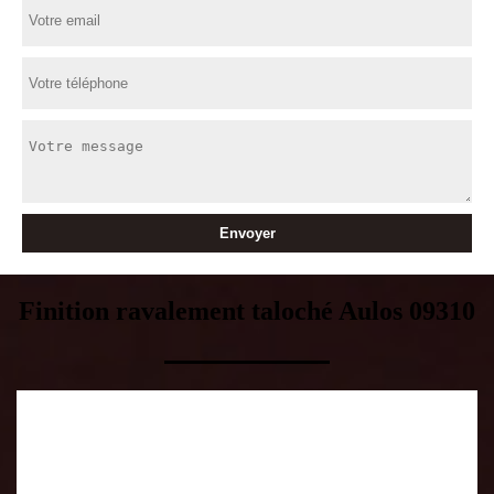
Finition ravalement taloché Aulos 09310