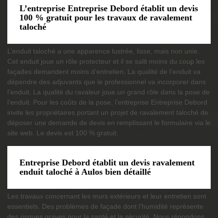
L’entreprise Entreprise Debord établit un devis
100 % gratuit pour les travaux de ravalement
taloché
L’enduit taloché a une apparence lustrée, lisse, mais non unie.
Cet enduit joue un rôle protecteur et il se salit moins du coup les
façades demandent moins d’entretien. La qualité de l’enduit va
dépendre des adjuvants que le professionnel va incorporer dans
l’enduit. La qualité du ravaleur joue un grand rôle dans la pose de
l’enduit. Pour les coûts de la pose, l’entreprise Entreprise Debord
invite les propriétaires portant un projet de ravalement taloché de
déposer une demande de devis en remplissant le formulaire via le
site web. Le devis est 100 % gratuit.
Entreprise Debord établit un devis ravalement
enduit taloché à Aulos bien détaillé
Les travaux concernant les murs extérieurs et leur entretien sont
essentiels. Des problèmes de façade dont l’humidité représente
des risques graves pour la santé et la sécurité. Nous répondons