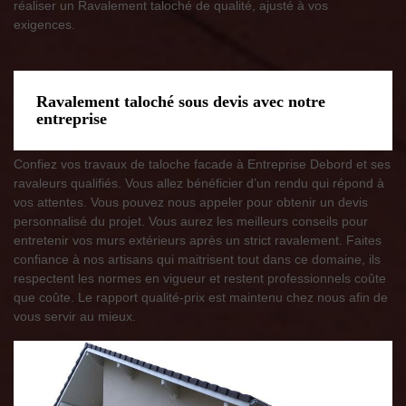
réaliser un Ravalement taloché de qualité, ajusté à vos
exigences.
Ravalement taloché sous devis avec notre
entreprise
Confiez vos travaux de taloche facade à Entreprise Debord et ses
ravaleurs qualifiés. Vous allez bénéficier d’un rendu qui répond à
vos attentes. Vous pouvez nous appeler pour obtenir un devis
personnalisé du projet. Vous aurez les meilleurs conseils pour
entretenir vos murs extérieurs après un strict ravalement. Faites
confiance à nos artisans qui maitrisent tout dans ce domaine, ils
respectent les normes en vigueur et restent professionnels coûte
que coûte. Le rapport qualité-prix est maintenu chez nous afin de
vous servir au mieux.