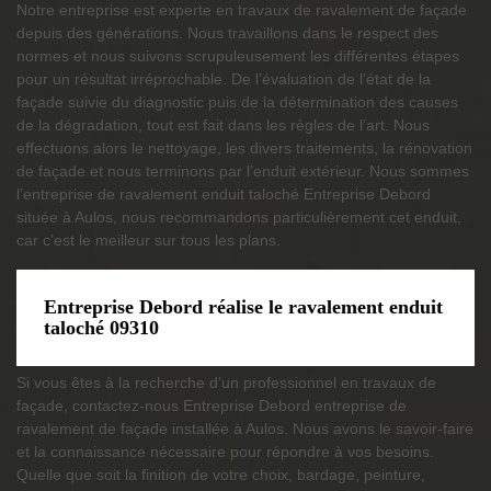
Notre entreprise est experte en travaux de ravalement de façade
depuis des générations. Nous travaillons dans le respect des
normes et nous suivons scrupuleusement les différentes étapes
pour un résultat irréprochable. De l’évaluation de l’état de la
façade suivie du diagnostic puis de la détermination des causes
de la dégradation, tout est fait dans les règles de l’art. Nous
effectuons alors le nettoyage, les divers traitements, la rénovation
de façade et nous terminons par l’enduit extérieur. Nous sommes
l’entreprise de ravalement enduit taloché Entreprise Debord
située à Aulos, nous recommandons particulièrement cet enduit,
car c’est le meilleur sur tous les plans.
Entreprise Debord réalise le ravalement enduit
taloché 09310
Si vous êtes à la recherche d’un professionnel en travaux de
façade, contactez-nous Entreprise Debord entreprise de
ravalement de façade installée à Aulos. Nous avons le savoir-faire
et la connaissance nécessaire pour répondre à vos besoins.
Quelle que soit la finition de votre choix, bardage, peinture,