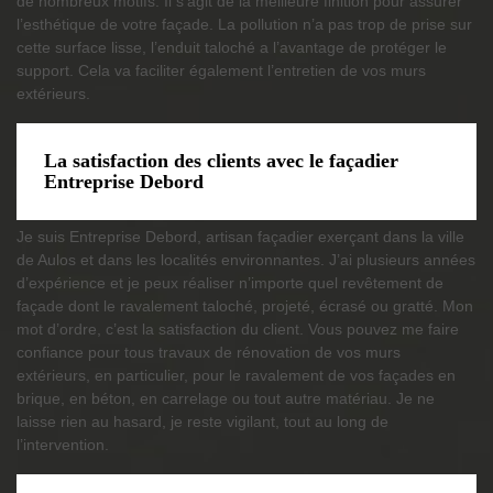
de nombreux motifs. Il s’agit de la meilleure finition pour assurer
l’esthétique de votre façade. La pollution n’a pas trop de prise sur
cette surface lisse, l’enduit taloché a l’avantage de protéger le
support. Cela va faciliter également l’entretien de vos murs
extérieurs.
La satisfaction des clients avec le façadier
Entreprise Debord
Je suis Entreprise Debord, artisan façadier exerçant dans la ville
de Aulos et dans les localités environnantes. J’ai plusieurs années
d’expérience et je peux réaliser n’importe quel revêtement de
façade dont le ravalement taloché, projeté, écrasé ou gratté. Mon
mot d’ordre, c’est la satisfaction du client. Vous pouvez me faire
confiance pour tous travaux de rénovation de vos murs
extérieurs, en particulier, pour le ravalement de vos façades en
brique, en béton, en carrelage ou tout autre matériau. Je ne
laisse rien au hasard, je reste vigilant, tout au long de
l’intervention.