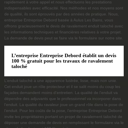
rapidement à votre appel et nous effectuons les prestations
indispensables avec efficacité. Nos méthodes et nos moyens sont
de qualité, ils sont éprouvés par des années de pratique. Nous,
entreprise Entreprise Debord basée à Aulus Les Bains, vous
offrons gracieusement le devis de ravalement enduit taloché avec
les informations techniques et financières relatives à votre projet.
La demande de devis peut se faire via le formulaire sur notre site.
L’entreprise Entreprise Debord établit un devis
100 % gratuit pour les travaux de ravalement
taloché
L’enduit taloché a une apparence lustrée, lisse, mais non unie.
Cet enduit joue un rôle protecteur et il se salit moins du coup les
façades demandent moins d’entretien. La qualité de l’enduit va
dépendre des adjuvants que le professionnel va incorporer dans
l’enduit. La qualité du ravaleur joue un grand rôle dans la pose de
l’enduit. Pour les coûts de la pose, l’entreprise Entreprise Debord
invite les propriétaires portant un projet de ravalement taloché de
déposer une demande de devis en remplissant le formulaire via le