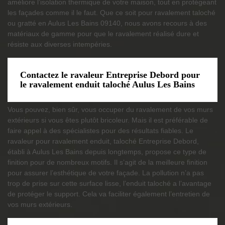
améliore l’isolation thermique de votre maison, tout en protégeant
les façades comme il le faut. Que ce soit pour ravalement taloché
ou gratté en Aulus Les Bains 09140, nous avons recours à des
matériaux de gamme pour que le ravalement réalisé dure et
résiste aux diverses intempéries.
Contactez le ravaleur Entreprise Debord pour
le ravalement enduit taloché Aulus Les Bains
Vous pouvez, bien sûr, vous occuper du ravalement de vos murs
extérieurs si vous êtes plutôt bricoleur. Mais il est préférable de
faire appel à des spécialistes pour des résultats fiables. Le
ravaleur pour ravalement enduit, taloché Entreprise Debord,
établi à Aulus Les Bains depuis longtemps, propose ce type de
finition pour de nombreux motifs. Il s’agit de la meilleure finition
pour assurer l’esthétique de votre façade. La pollution n’a pas
trop de prise sur cette surface lisse, l’enduit taloché a l’avantage
de protéger le support. Cela va faciliter également l’entretien de
vos murs extérieurs.