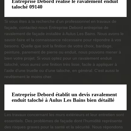
Entreprise Debord réalise le ravalement enduit
taloché 09140
Si vous êtes à la recherche d’un professionnel en travaux de
façade, contactez-nous Entreprise Debord entreprise de
ravalement de façade installée à Aulus Les Bains. Nous avons le
savoir-faire et la connaissance nécessaire pour répondre à vos
besoins. Quelle que soit la finition de votre choix, bardage,
peinture, parement de pierre ou enduit, nous pouvons mener à
bien votre projet. Si vous optez pour un ravalement enduit
taloché, vous aurez une finition très lisse, facile à appliquer à
l’aide d’une truelle ou d’une taloche, en général. C’est aussi le
revêtement le moins cher.
Entreprise Debord établit un devis ravalement
enduit taloché à Aulus Les Bains bien détaillé
Les travaux concernant les murs extérieurs et leur entretien sont
essentiels. Des problèmes de façade dont l’humidité représente
des risques graves pour la santé et la sécurité. Nous répondons