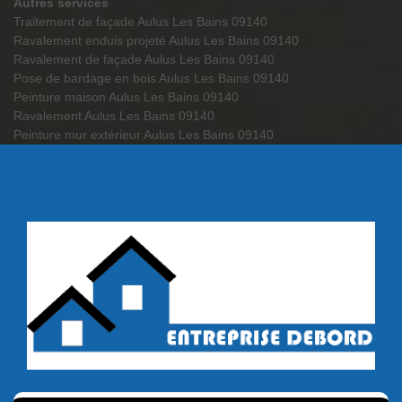
Autres services
Traitement de façade Aulus Les Bains 09140
Ravalement enduis projeté Aulus Les Bains 09140
Ravalement de façade Aulus Les Bains 09140
Pose de bardage en bois Aulus Les Bains 09140
Peinture maison Aulus Les Bains 09140
Ravalement Aulus Les Bains 09140
Peinture mur extérieur Aulus Les Bains 09140