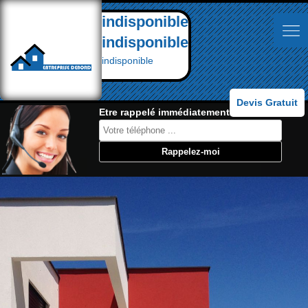
indisponible
indisponible
indisponible
Devis Gratuit
Etre rappelé immédiatement: