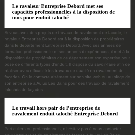
Le ravaleur Entreprise Debord met ses
capacités professionnelles à la disposition de
tous pour enduit taloché
Si vous avez des projets de travaux de ravalement de façade, le
ravaleur Entreprise Debord est à la disposition de propriétaires
dans le département Entreprise Debord. Avec ses années de
formation professionnelle et ses années d’expériences, il met à la
disposition de propriétaires de ce département son expertise pour
pose de différents types d’enduit. Il dispose du savoir-faire afin de
réaliser avec efficacité les travaux de qualité en ravalement de
façades. On le contacte aisément sur son site web ou au siège de
son entreprise à Aulus Les Bains pour des travaux de ravalement
talochés de façades.
Le travail hors pair de l’entreprise de
ravalement enduit taloché Entreprise Debord
Particuliers ou professionnels, n’hésitez pas à nous contacter
pour votre projet de ravalement de façade à Aulus Les Bains.