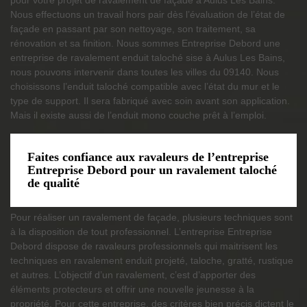
Nous effectuons un travail hors pair dès l’évaluation de l’état de
façade en passant par son nettoyage, son traitement, sa
rénovation et sa finition. Nous sommes Entreprise Debord une
entreprise de ravalement enduit taloché sise à Aulus Les Bains,
nous pouvons intervenir dans toutes les villes du 09140. Nous
choisissons l’enduit taloché compatible avec l’état du mur et le
type de support. Il sera fabriqué avec soin avant son application.
Mais il existe aussi de l’enduit mono couche prêt à l’emploi.
Faites confiance aux ravaleurs de l’entreprise
Entreprise Debord pour un ravalement taloché
de qualité
Pour réaliser un ravalement de façade, plusieurs techniques sont
à la disposition de tout professionnel. L’entreprise Entreprise
Debord dispose de ravaleurs professionnels qui maitrisent les
techniques en ravalement enduit projeté, taloche, gratté, rustique
et autres. L’objectif d’un ravalement, c’est d’apporter des
éléments protecteurs et offrir une nouvelle jeunesse à la
propriété. Pour cette entreprise, des critères bien précis dictent le