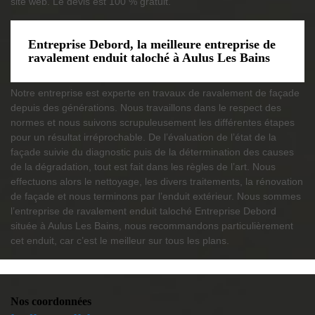
site web. Le devis est 100 % gratuit.
Entreprise Debord, la meilleure entreprise de
ravalement enduit taloché à Aulus Les Bains
Notre entreprise est experte en travaux de ravalement de façade
depuis des générations. Nous travaillons dans le respect des
normes et nous suivons scrupuleusement les différentes étapes
pour un résultat irréprochable. De l’évaluation de l’état de la
façade suivie du diagnostic puis de la détermination des causes
de la dégradation, tout est fait dans les règles de l’art. Nous
effectuons alors le nettoyage, les divers traitements, la rénovation
de façade et nous terminons par l’enduit extérieur. Nous sommes
l’entreprise de ravalement enduit taloché Entreprise Debord
située à Aulus Les Bains, nous recommandons particulièrement
cet enduit, car c’est le meilleur sur tous les plans.
Nos coordonnées