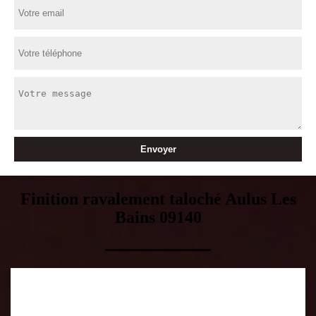
Finition ravalement taloché Aulus Les
Bains 09140