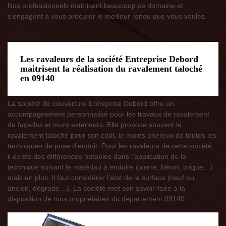
Nos professionnels maitrisent beaucoup ce domaine et
s’engagent à vous procurer le meilleur rendu que vous voulez.
Les ravaleurs de la société Entreprise Debord
maitrisent la réalisation du ravalement taloché
en 09140
La société de couverture Entreprise Debord offre un
accompagnement personnalisé pour les travaux de ravalement
de façades et murs extérieurs. Elle propose souvent le
ravalement taloché pour son coût, le moins onéreux de toutes les
techniques de pose d’enduit. Pour les ravaleurs de cette société,
il existe des différences notables dans l’application de la
technique suivant le matériau à enduire (pierre, béton, brique…)
mais en plus, il faut considérer l’état de la surface (neuf ou
ancien, dégradé…). La société met son savoir-faire à la
disposition de tous propriétaires du département 09140.