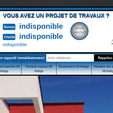
VOUS AVEZ UN PROJET DE TRAVAUX ?
indisponible
Bureau
DEVIS
GRATUIT
indisponible
Chantier
indisponible
re rappelé immédiatement:
ent taloché 09
Peinture maison 09
Ravalement 09 Ariège
Peinture mur 
Ariège
Ariège
09 Ariè