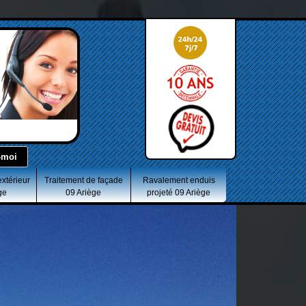
extérieur
Traitement de façade
Ravalement enduis
ge
09 Ariège
projeté 09 Ariège