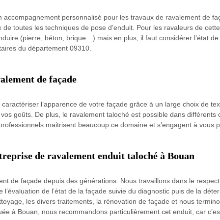
un accompagnement personnalisé pour les travaux de ravalement de faç
de toutes les techniques de pose d’enduit. Pour les ravaleurs de cette 
enduire (pierre, béton, brique…) mais en plus, il faut considérer l’état 
iétaires du département 09310.
valement de façade
caractériser l’apparence de votre façade grâce à un large choix de text
n vos goûts. De plus, le ravalement taloché est possible dans différents 
 professionnels maitrisent beaucoup ce domaine et s’engagent à vous p
treprise de ravalement enduit taloché à Bouan
ment de façade depuis des générations. Nous travaillons dans le respe
 l’évaluation de l’état de la façade suivie du diagnostic puis de la déte
ettoyage, les divers traitements, la rénovation de façade et nous termin
uée à Bouan, nous recommandons particulièrement cet enduit, car c’est 