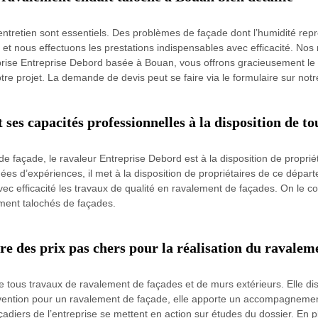
entretien sont essentiels. Des problèmes de façade dont l’humidité repr
et nous effectuons les prestations indispensables avec efficacité. Nos 
rise Entreprise Debord basée à Bouan, vous offrons gracieusement le 
tre projet. La demande de devis peut se faire via le formulaire sur notre
es capacités professionnelles à la disposition de to
de façade, le ravaleur Entreprise Debord est à la disposition de propri
es d’expériences, il met à la disposition de propriétaires de ce dépar
r avec efficacité les travaux de qualité en ravalement de façades. On le
ment talochés de façades.
re des prix pas chers pour la réalisation du ravalem
se tous travaux de ravalement de façades et de murs extérieurs. Elle d
vention pour un ravalement de façade, elle apporte un accompagnement
açadiers de l’entreprise se mettent en action sur études du dossier. En 