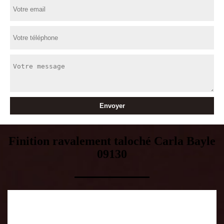
Finition ravalement taloché Carla Bayle
09130