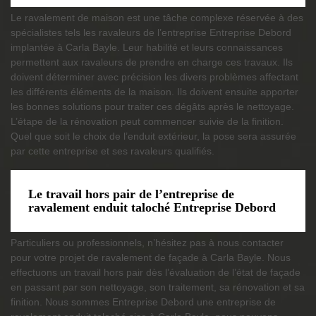
Le ravalement de maison est une tâche complexe réservée à des
spécialistes tels les ravaleurs de l’entreprise Entreprise Debord
implantée à Carla Bayle. Leur habilité et leurs connaissances
permettent aux ravaleurs de prendre en charge ces travaux. Ils
doivent déterminer avec précision les divers problèmes affectant
les différents éléments de la maison. Ils doivent ensuite apporter
les bonnes solutions pour traiter ces dégâts après le nettoyage.
L’étape de la rénovation peut commencer suivie de la finition.
Quel que soit le choix de l’enduit extérieur, la pose sera assurée
par cette entreprise et ses ravaleurs qualifiés.
Le travail hors pair de l’entreprise de
ravalement enduit taloché Entreprise Debord
Particuliers ou professionnels, n’hésitez pas à nous contacter
pour votre projet de ravalement de façade à Carla Bayle. Nous
effectuons un travail hors pair dès l’évaluation de l’état de façade
en passant par son nettoyage, son traitement, sa rénovation et sa
finition. Nous sommes Entreprise Debord une entreprise de