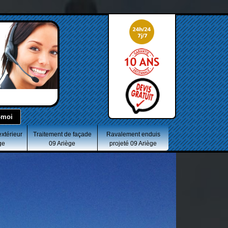
extérieur
Traitement de façade
Ravalement enduis
ge
09 Ariège
projeté 09 Ariège