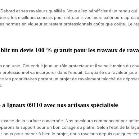
Debord et ses ravaleurs qualifiés. Vous allez bénéficier d’un rendu qu
urez les meilleurs conseils pour entretenir vos murs extérieurs après u
 les normes en vigueur et restent professionnels coûte que coûte. Le ra
blit un devis 100 % gratuit pour les travaux de rav
s non unie. Cet enduit joue un rôle protecteur et il se salit moins du 
 professionnel va incorporer dans l’enduit. La qualité du ravaleur joue 
vite les propriétaires portant un projet de ravalement taloché de dépo
t.
 à Ignaux 09110 avec nos artisans spécialisés
n exacte de la surface concernée. Nos ravaleurs commencent par nettoy
réparons le support pour un bon collage du plâtre. Selon l’état de la 
ur nous pour mener à bien le projet, nous ravalons depuis quelques tem