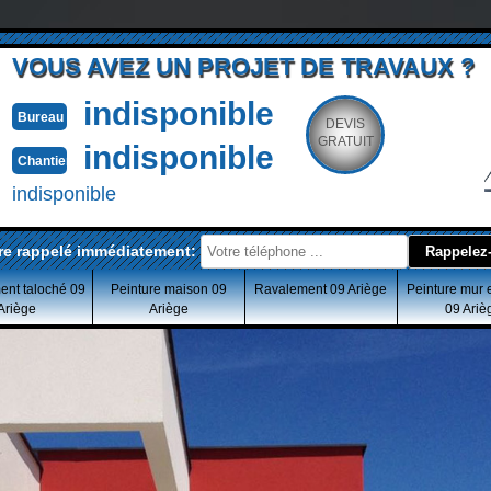
VOUS AVEZ UN PROJET DE TRAVAUX ?
indisponible
Bureau
DEVIS
GRATUIT
indisponible
Chantier
indisponible
re rappelé immédiatement:
ent taloché 09
Peinture maison 09
Ravalement 09 Ariège
Peinture mur 
Ariège
Ariège
09 Ariè