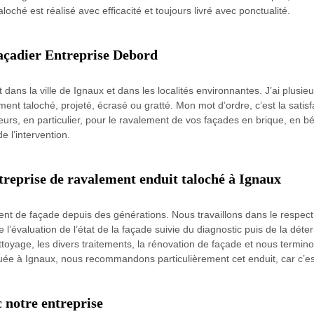
loché est réalisé avec efficacité et toujours livré avec ponctualité.
 façadier Entreprise Debord
 dans la ville de Ignaux et dans les localités environnantes. J’ai plusie
ent taloché, projeté, écrasé ou gratté. Mon mot d’ordre, c’est la satisf
urs, en particulier, pour le ravalement de vos façades en brique, en bé
de l’intervention.
treprise de ravalement enduit taloché à Ignaux
ment de façade depuis des générations. Nous travaillons dans le respe
 l’évaluation de l’état de la façade suivie du diagnostic puis de la déte
ettoyage, les divers traitements, la rénovation de façade et nous termin
ée à Ignaux, nous recommandons particulièrement cet enduit, car c’est 
 notre entreprise