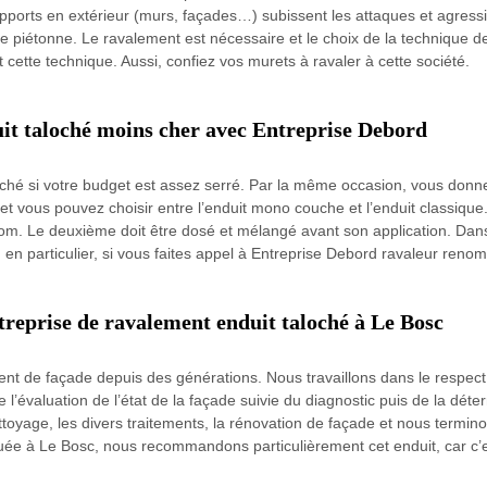
ports en extérieur (murs, façades…) subissent les attaques et agressi
e piétonne. Le ravalement est nécessaire et le choix de la technique de 
 cette technique. Aussi, confiez vos murets à ravaler à cette société.
uit taloché moins cher avec Entreprise Debord
loché si votre budget est assez serré. Par la même occasion, vous donne
 et vous pouvez choisir entre l’enduit mono couche et l’enduit classique.
m. Le deuxième doit être dosé et mélangé avant son application. Dans 
, en particulier, si vous faites appel à Entreprise Debord ravaleur ren
treprise de ravalement enduit taloché à Le Bosc
ment de façade depuis des générations. Nous travaillons dans le respe
 l’évaluation de l’état de la façade suivie du diagnostic puis de la déte
ettoyage, les divers traitements, la rénovation de façade et nous termin
ée à Le Bosc, nous recommandons particulièrement cet enduit, car c’est