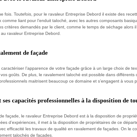
ue fois. Toutefois, pour le ravaleur Entreprise Debord il existe des recet
ux comme liant pour l’enduit taloché, avec les autres composants basiqu
es critères demandés par le client, comme le temps de séchage alors il
e au ravaleur Entreprise Debord.
valement de façade
caractériser l’apparence de votre façade grâce à un large choix de text
n vos goûts. De plus, le ravalement taloché est possible dans différents 
 professionnels maitrisent beaucoup ce domaine et s’engagent à vous p
es capacités professionnelles à la disposition de to
de façade, le ravaleur Entreprise Debord est à la disposition de propri
es d’expériences, il met à la disposition de propriétaires de ce dépar
r avec efficacité les travaux de qualité en ravalement de façades. On le
lement talochés de façades.