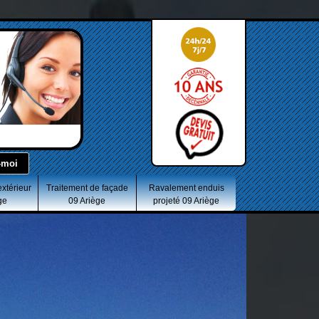
extérieur
Traitement de façade
Ravalement enduis
ge
09 Ariège
projeté 09 Ariège