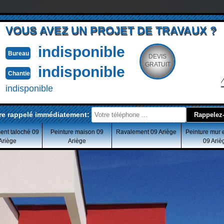
VOUS AVEZ UN PROJET DE TRAVAUX ?
indisponible
Bureau
DEVIS
GRATUIT
indisponible
Chantier
indisponible
re rappelé immédiatement:
ent taloché 09
Peinture maison 09
Ravalement 09 Ariège
Peinture mur 
Ariège
Ariège
09 Ariè