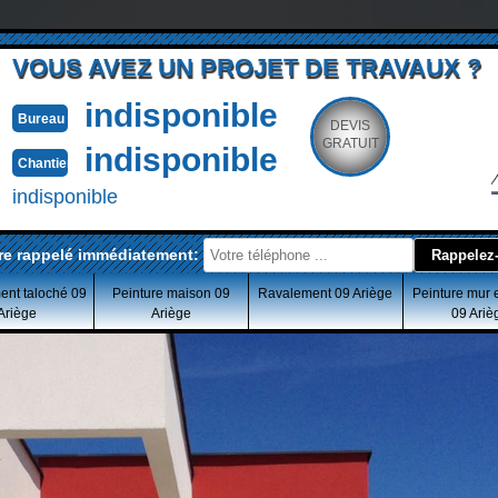
VOUS AVEZ UN PROJET DE TRAVAUX ?
indisponible
Bureau
DEVIS
GRATUIT
indisponible
Chantier
indisponible
re rappelé immédiatement:
ent taloché 09
Peinture maison 09
Ravalement 09 Ariège
Peinture mur 
Ariège
Ariège
09 Ariè