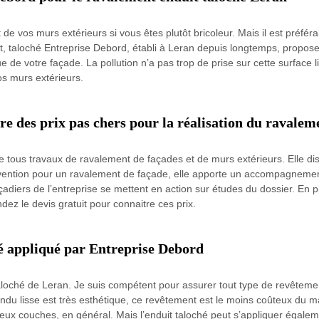
 vos murs extérieurs si vous êtes plutôt bricoleur. Mais il est préféra
it, taloché Entreprise Debord, établi à Leran depuis longtemps, propose 
que de votre façade. La pollution n’a pas trop de prise sur cette surface l
vos murs extérieurs.
re des prix pas chers pour la réalisation du ravalem
se tous travaux de ravalement de façades et de murs extérieurs. Elle d
vention pour un ravalement de façade, elle apporte un accompagnement
açadiers de l’entreprise se mettent en action sur études du dossier. En 
ndez le devis gratuit pour connaitre ces prix.
hé appliqué par Entreprise Debord
aloché de Leran. Je suis compétent pour assurer tout type de revêtement,
endu lisse est très esthétique, ce revêtement est le moins coûteux du ma
ux couches, en général. Mais l’enduit taloché peut s’appliquer égalem