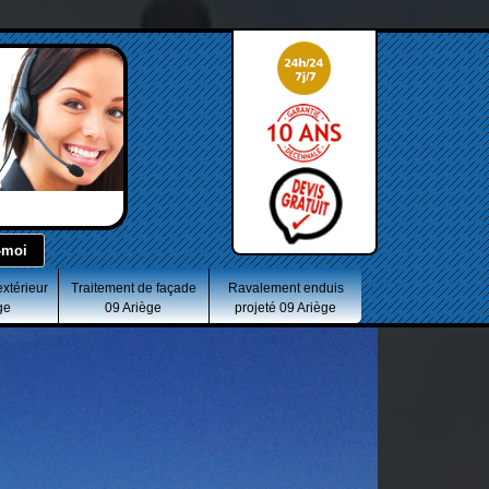
extérieur
Traitement de façade
Ravalement enduis
ge
09 Ariège
projeté 09 Ariège