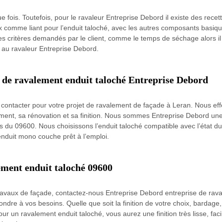
ue fois. Toutefois, pour le ravaleur Entreprise Debord il existe des recet
ux comme liant pour l’enduit taloché, avec les autres composants basiqu
es critères demandés par le client, comme le temps de séchage alors il
e au ravaleur Entreprise Debord.
se de ravalement enduit taloché Entreprise Debord
 contacter pour votre projet de ravalement de façade à Leran. Nous effec
ment, sa rénovation et sa finition. Nous sommes Entreprise Debord une
s du 09600. Nous choisissons l’enduit taloché compatible avec l’état du
’enduit mono couche prêt à l’emploi.
ement enduit taloché 09600
travaux de façade, contactez-nous Entreprise Debord entreprise de rav
ondre à vos besoins. Quelle que soit la finition de votre choix, bardage
r un ravalement enduit taloché, vous aurez une finition très lisse, facil