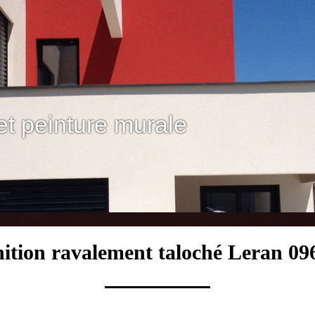
et peinture murale
nition ravalement taloché Leran 09