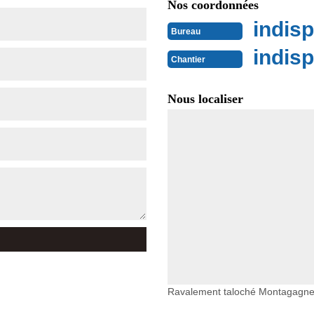
Nos coordonnées
indisp
Bureau
indisp
Chantier
Nous localiser
Ravalement taloché Montagagn