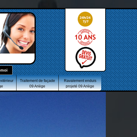
extérieur
Traitement de façade
Ravalement enduis
ge
09 Ariège
projeté 09 Ariège