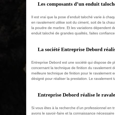
Les composants d’un enduit taloch
Il est vrai que la pose d’enduit taloché varie à chaq
en ravalement utilise soit du ciment, soit de la cha
la poudre de marbre. Et les variations dépendent d
enduit taloché de grandes qualités, faites confianc
La société Entreprise Debord réalis
Entreprise Debord est une société qui dispose de p
concernant la technique de finition du ravalement de
meilleure technique de finition pour le ravalement e
désigné pour réaliser la prestation. Le ravalement ta
Entreprise Debord réalise le raval
Si vous êtes à la recherche d’un professionnel en
avons le savoir-faire et la connaissance nécessaire 