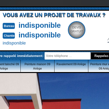
VOUS AVEZ UN PROJET DE TRAVAUX ?
indisponible
Bureau
DEVIS
GRATUIT
indisponible
Chantier
indisponible
re rappelé immédiatement:
ent taloché 09
Peinture maison 09
Ravalement 09 Ariège
Peinture mur 
Ariège
Ariège
09 Ariè