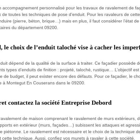
un accompagnement personnalisé pour les travaux de ravalement de faç
de toutes les techniques de pose d’enduit. Pour les ravaleurs de cette 
enduire (pierre, béton, brique…) mais en plus, il faut considérer l’état 
iétaires du département 09200.
 le choix de l’enduit taloché vise à cacher les imper
enduit dépend de la qualité de la surface à traiter. Ce façadier possè
ents types d’enduits de finition : projeté, taloché, rustique… L’objectif es
e de budget, il peut exister encore des défauts. Pour ce façadier, le ch
cte à Montegut En Couserans dans le 09200.
et contactez la société Entreprise Debord
e ravalement de maison comprenant le ravalement de murs extérieurs, d
ports en extérieur (murs, façades…) subissent les attaques et agressi
e piétonne. Le ravalement est nécessaire et le choix de la technique de 
 cette technique. Aussi, confiez vos murets à ravaler à cette société.