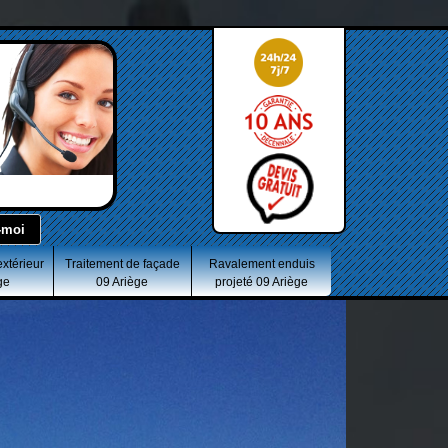
extérieur
Traitement de façade
Ravalement enduis
ge
09 Ariège
projeté 09 Ariège