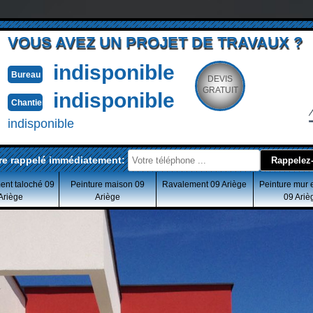
VOUS AVEZ UN PROJET DE TRAVAUX ?
indisponible
Bureau
DEVIS
GRATUIT
indisponible
Chantier
indisponible
re rappelé immédiatement:
ent taloché 09
Peinture maison 09
Ravalement 09 Ariège
Peinture mur 
Ariège
Ariège
09 Ariè