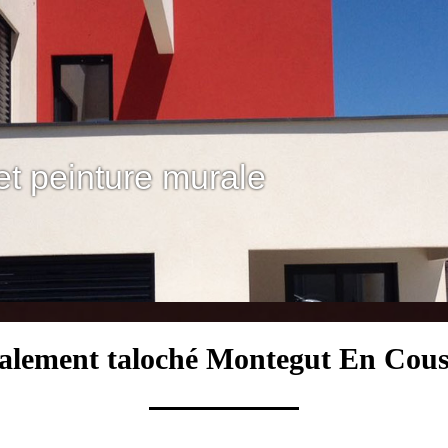
et peinture murale
valement taloché Montegut En Cou