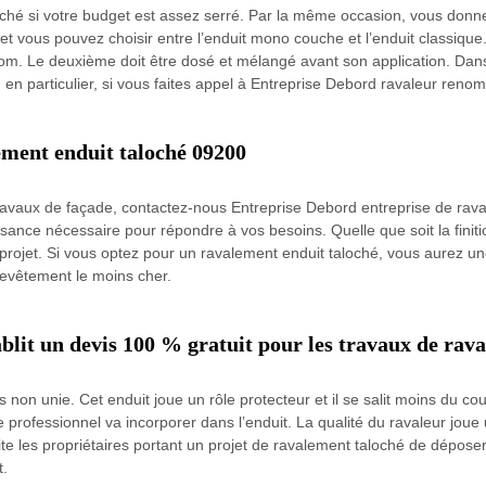
loché si votre budget est assez serré. Par la même occasion, vous donne
 et vous pouvez choisir entre l’enduit mono couche et l’enduit classique.
m. Le deuxième doit être dosé et mélangé avant son application. Dans 
t, en particulier, si vous faites appel à Entreprise Debord ravaleur r
ement enduit taloché 09200
travaux de façade, contactez-nous Entreprise Debord entreprise de rav
sance nécessaire pour répondre à vos besoins. Quelle que soit la finit
ojet. Si vous optez pour un ravalement enduit taloché, vous aurez une fi
 revêtement le moins cher.
blit un devis 100 % gratuit pour les travaux de rav
s non unie. Cet enduit joue un rôle protecteur et il se salit moins du 
 professionnel va incorporer dans l’enduit. La qualité du ravaleur joue 
vite les propriétaires portant un projet de ravalement taloché de dépo
t.