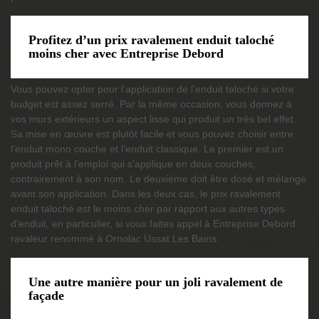
Profitez d’un prix ravalement enduit taloché
moins cher avec Entreprise Debord
Vous pouvez opter pour l’application de l’enduit taloché si votre
budget est assez serré. Par la même occasion, vous donnez à
vos murs extérieurs un aspect lisse qui produit un très bel effet.
Sa mise en œuvre est plutôt facile et vous pouvez choisir entre
l’enduit mono couche et l’enduit classique. Le premier est un
produit prêt à l’emploi qui s’applique en deux couches,
contrairement à son nom. Le deuxième doit être dosé et mélangé
avant son application. Dans les deux cas, le prix ravalement
enduit taloché est le moins cher par rapport aux autres types
d’enduit, en particulier, si vous faites appel à Entreprise Debord
ravaleur renommé à Ornolac Ussat Les Bains.
Une autre manière pour un joli ravalement de
façade