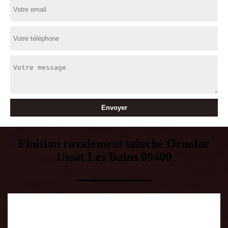
Finition ravalement taloché Ornolac
Ussat Les Bains 09400