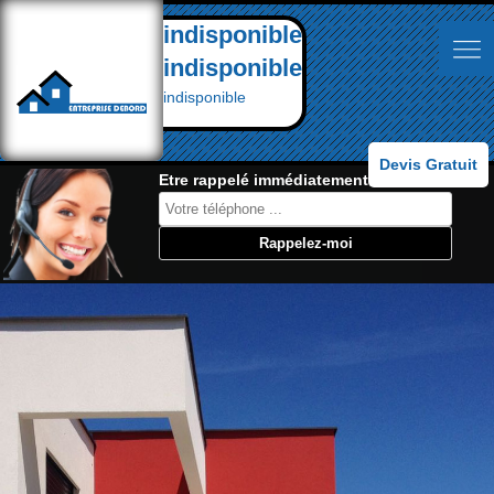
indisponible
indisponible
indisponible
Devis Gratuit
Etre rappelé immédiatement: