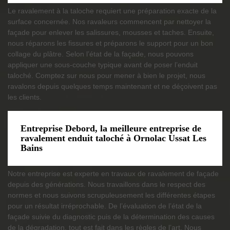
Le ravalement à la taloche requiert une préparation exacte de la
surface concernée. Nos ravaleurs commencent par nettoyer la
façade pour enlever les salissures, mousses et taches. Ensuite,
nous réparons les fissures et préparons le support pour un bon
collage du plâtre. Selon l’état de la façade, nous pouvons
appliquer une sous-couche typique avant de poser l’enduit
taloché. Comptez sur nous pour mener à bien le projet, nous
ravalons depuis quelques temps maintenant et ne déçoivent pas
les clients.
Entreprise Debord, la meilleure entreprise de
ravalement enduit taloché à Ornolac Ussat Les
Bains
Notre entreprise est experte en travaux de ravalement de façade
depuis des générations. Nous travaillons dans le respect des
normes et nous suivons scrupuleusement les différentes étapes
pour un résultat irréprochable. De l’évaluation de l’état de la
façade suivie du diagnostic puis de la détermination des causes
de la dégradation, tout est fait dans les règles de l’art. Nous