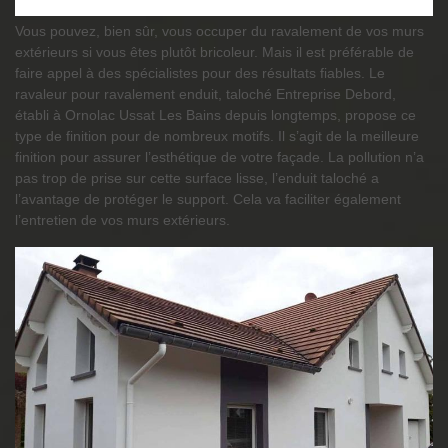
Vous pouvez, bien sûr, vous occuper du ravalement de vos murs
extérieurs si vous êtes plutôt bricoleur. Mais il est préférable de
faire appel à des spécialistes pour des résultats fiables. Le
ravaleur pour ravalement enduit, taloché Entreprise Debord,
établi à Ornolac Ussat Les Bains depuis longtemps, propose ce
type de finition pour de nombreux motifs. Il s’agit de la meilleure
finition pour assurer l’esthétique de votre façade. La pollution n’a
pas trop de prise sur cette surface lisse, l’enduit taloché a
l’avantage de protéger le support. Cela va faciliter également
l’entretien de vos murs extérieurs.