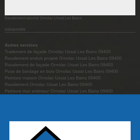
Ravalement taloché Ornolac Ussat Les Bains
indisponible
Autres services
Traitement de façade Ornolac Ussat Les Bains 09400
Ravalement enduis projeté Ornolac Ussat Les Bains 09400
Ravalement de façade Ornolac Ussat Les Bains 09400
Pose de bardage en bois Ornolac Ussat Les Bains 09400
Peinture maison Ornolac Ussat Les Bains 09400
Ravalement Ornolac Ussat Les Bains 09400
Peinture mur extérieur Ornolac Ussat Les Bains 09400