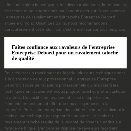
effectuons alors le nettoyage, les divers traitements, la rénovation
de façade et nous terminons par l’enduit extérieur. Nous sommes
l’entreprise de ravalement enduit taloché Entreprise Debord
située à Ornolac Ussat Les Bains, nous recommandons
particulièrement cet enduit, car c’est le meilleur sur tous les plans.
Faites confiance aux ravaleurs de l’entreprise
Entreprise Debord pour un ravalement taloché
de qualité
Pour réaliser un ravalement de façade, plusieurs techniques sont
à la disposition de tout professionnel. L’entreprise Entreprise
Debord dispose de ravaleurs professionnels qui maitrisent les
techniques en ravalement enduit projeté, taloche, gratté, rustique
et autres. L’objectif d’un ravalement, c’est d’apporter des
éléments protecteurs et offrir une nouvelle jeunesse à la
propriété. Pour cette entreprise, des critères bien précis dictent le
choix d’une technique par rapport à une autre. Le choix du
ravalement taloché résulte de la volonté de poser un enduit sur
façade de brique. L’entreprise dispose de ravaleurs façadiers