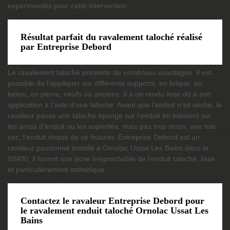
expérimentés pour cette intervention.
Résultat parfait du ravalement taloché réalisé
par Entreprise Debord
Le ravalement taloché présente de nombreux avantages. Il est
possible de l’appliquer sur différents supports, en brique, en
béton, en pierre, neufs ou anciens. Il a un rendu lisse dû à son
application à l’aide d’une taloche. Avant que l’enduit n’ait séché, le
ravaleur passe une taloche éponge sur l’enduit en insistant sur
les amas d’enduit ou les aspérités, mais pas trop sinon, une fois
sec, l’enduit risque de se fissurer. Entreprise Debord est un
ravaleur passionné installé à Ornolac Ussat Les Bains dans le
09400, il fournit une pose irréprochable de l’enduit taloché, lisse
et particulièrement esthétique.
Contactez le ravaleur Entreprise Debord pour
le ravalement enduit taloché Ornolac Ussat Les
Bains