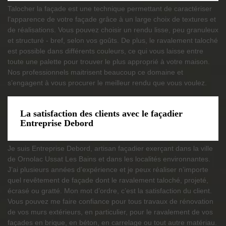
Talocher la façade est une technique permettant de caractériser
l’apparence de votre façade grâce à un large choix de textures et
de réalisations. Vous pouvez choisir un rendu lisse, peu granuleux
et structuré - bref, selon vos goûts. De plus, le ravalement taloché
est possible dans différents couleurs, ce qui vous laisse entre
toute une palette pour trouver le plus approprié à votre maison.
Nos professionnels maitrisent beaucoup ce domaine et
s’engagent à vous procurer le meilleur rendu que vous voulez.
La satisfaction des clients avec le façadier
Entreprise Debord
Je suis Entreprise Debord, artisan façadier exerçant dans la ville
de Ornolac Ussat Les Bains et dans les localités environnantes.
J’ai plusieurs années d’expérience et je peux réaliser n’importe
quel revêtement de façade dont le ravalement taloché, projeté,
écrasé ou gratté. Mon mot d’ordre, c’est la satisfaction du client.
Vous pouvez me faire confiance pour tous travaux de rénovation
de vos murs extérieurs, en particulier, pour le ravalement de vos
façades en brique, en béton, en carrelage ou tout autre matériau.