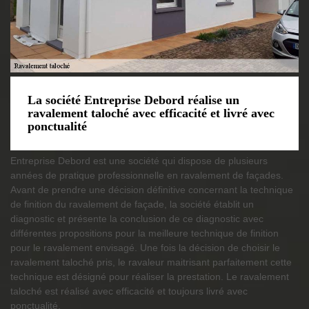
La société Entreprise Debord réalise un
ravalement taloché avec efficacité et livré avec
ponctualité
Entreprise Debord est une société qui dispose de plusieurs
années de pratique professionnelle en ravalement de façades.
Avant de prendre une décision définitive concernant la technique
de finition du ravalement de façade, la société établit un
diagnostic et présente la conclusion de ce diagnostic avec
différentes propositions pour la meilleure technique de finition
pour le ravalement envisagé. Une fois la décision de choisir le
ravalement taloché pris, le ravaleur maitrisant parfaitement cette
technique est désigné pour réaliser la prestation. Le ravalement
taloché est réalisé avec efficacité et toujours livré avec
ponctualité.