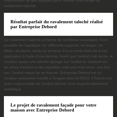
l’intervention de ses façadiers pour réaliser votre projet de
ravalement taloché.
Résultat parfait du ravalement taloché réalisé
par Entreprise Debord
Le ravalement taloché présente de nombreux avantages. Il est
possible de l’appliquer sur différents supports, en brique, en
béton, en pierre, neufs ou anciens. Il a un rendu lisse dû à son
application à l’aide d’une taloche. Avant que l’enduit n’ait séché, le
ravaleur passe une taloche éponge sur l’enduit en insistant sur
les amas d’enduit ou les aspérités, mais pas trop sinon, une fois
sec, l’enduit risque de se fissurer. Entreprise Debord est un
ravaleur passionné installé à Sorgeat dans le 09110, il fournit une
pose irréprochable de l’enduit taloché, lisse et particulièrement
esthétique.
Le projet de ravalement façade pour votre
maison avec Entreprise Debord