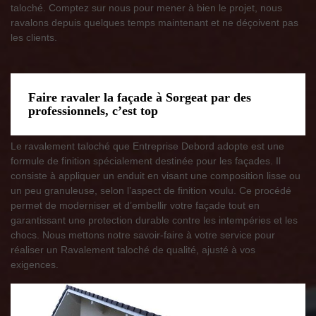
taloché. Comptez sur nous pour mener à bien le projet, nous
ravalons depuis quelques temps maintenant et ne déçoivent pas
les clients.
Faire ravaler la façade à Sorgeat par des
professionnels, c’est top
Le ravalement taloché que Entreprise Debord adopte est une
formule de finition spécialement destinée pour les façades. Il
consiste à appliquer un enduit en visant une composition lisse ou
un peu granuleuse, selon l’aspect de finition voulu. Ce procédé
permet de moderniser et d’embellir votre façade tout en
garantissant une protection durable contre les intempéries et les
chocs. Nous mettons notre savoir-faire à votre service pour
réaliser un Ravalement taloché de qualité, ajusté à vos
exigences.