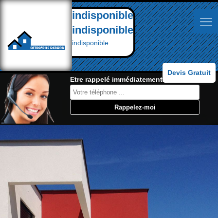
indisponible
indisponible
indisponible
Devis Gratuit
Etre rappelé immédiatement: