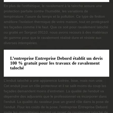
En plus de l’esthétique, le ravalement à la taloche assure une
protection parfaite contre l’humidité, les variations de
température, l’usure du temps et la pollution. Ce type de finition
améliore l’isolation thermique de votre maison, tout en protégeant
les façades comme il le faut. Que ce soit pour ravalement taloché
ou gratté en Sorgeat 09110, nous avons recours à des matériaux
de gamme pour que le ravalement réalisé dure et résiste aux
diverses intempéries.
L’entreprise Entreprise Debord établit un devis
100 % gratuit pour les travaux de ravalement
taloché
L’enduit taloché a une apparence lustrée, lisse, mais non unie.
Cet enduit joue un rôle protecteur et il se salit moins du coup les
façades demandent moins d’entretien. La qualité de l’enduit va
dépendre des adjuvants que le professionnel va incorporer dans
l’enduit. La qualité du ravaleur joue un grand rôle dans la pose de
l’enduit. Pour les coûts de la pose, l’entreprise Entreprise Debord
invite les propriétaires portant un projet de ravalement taloché de