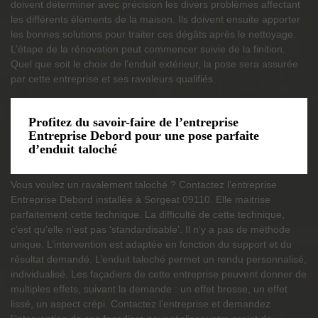
doivent déterminer avec précision les divers problèmes affectant
les différents éléments de la maison. Ils doivent ensuite apporter
les bonnes solutions pour traiter ces dégâts après le nettoyage.
L’étape de la rénovation peut commencer suivie de la finition.
Quel que soit le choix de l’enduit extérieur, la pose sera assurée
par cette entreprise et ses ravaleurs qualifiés.
Profitez du savoir-faire de l’entreprise
Entreprise Debord pour une pose parfaite
d’enduit taloché
Vous voulez un ravalement taloché ? Contactez l’entreprise
Entreprise Debord installée à Sorgeat 09110. Elle maitrise
parfaitement cette technique. La difficulté de cette technique,
c’est qu’elle n’est pas ‘standardisable’. Il n’y a pas de méthode
unique. L’intervention est adaptée en fonction du support et du
résultat demandé. L’enduit taloché permet un rendu personnalisé,
individualisé. Les façadiers de cette entreprise peuvent donner de
multiples effets, suivant la demande : un effet brosse, un effet
lissé, un aspect crépi. Contactez l’entreprise et demandez