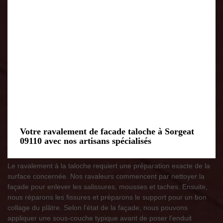
Votre ravalement de facade taloche à Sorgeat
09110 avec nos artisans spécialisés
Le ravalement à la taloche requiert une préparation exacte de la
surface concernée. Nos ravaleurs commencent par nettoyer la
façade pour enlever les salissures, mousses et taches. Ensuite,
nous réparons les fissures et préparons le support pour un bon
collage du plâtre. Selon l’état de la façade, nous pouvons
appliquer une sous-couche typique avant de poser l’enduit