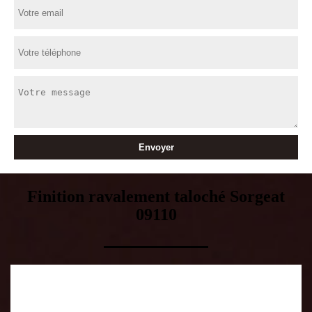
Finition ravalement taloché Sorgeat
09110