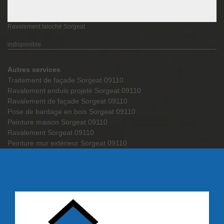
Ravalement taloché Sorgeat
indisponible
Autres services
Traitement de façade Sorgeat 09110
Ravalement enduis projeté Sorgeat 09110
Ravalement de façade Sorgeat 09110
Pose de bardage en bois Sorgeat 09110
Peinture maison Sorgeat 09110
Ravalement Sorgeat 09110
Peinture mur extérieur Sorgeat 09110