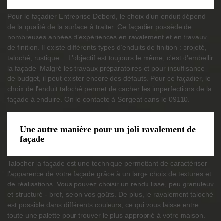
Pour le façadier Entreprise Debord, le choix d’un enduit dépend
de la qualité de la surface à traiter. Ce façadier possède de
nombreuses années d’expériences en ravalement et en travaux
de finition. Il existe différents types d’enduits de finition : projeté,
taloché, rustique… L’objectif est toujours le même, c'est d'embellir
la façade. Malgré les travaux préparatoires et pour insuffisance
de budget, il peut exister encore des défauts. Pour ce façadier, le
choix de l’enduit taloché permet de cacher les imperfections de la
façade à enduire. On le contacte à Sorgeat dans le 09110.
Une autre manière pour un joli ravalement de
façade
Talocher la façade est une technique permettant de caractériser
l’apparence de votre façade grâce à un large choix de textures et
de réalisations. Vous pouvez choisir un rendu lisse, peu granuleux
et structuré - bref, selon vos goûts. De plus, le ravalement taloché
est possible dans différents couleurs, ce qui vous laisse entre
toute une palette pour trouver le plus approprié à votre maison.