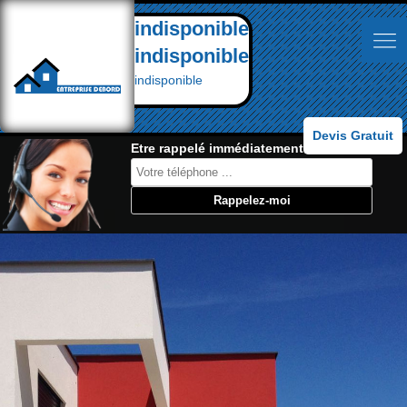
indisponible
indisponible
indisponible
Devis Gratuit
Etre rappelé immédiatement: