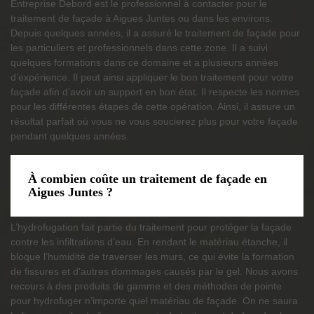
Entreprise Debord est le professionnel à contacter pour le
traitement de façade à Aigues Juntes ou dans les environs.
Depuis quelques années, il a assuré le traitement de façade pour
les particuliers et professionnels dans cette zone. Il a suivi
quelques formations dans ce domaine et a plusieurs années
d’expérience. Il peut ainsi appliquer le bon traitement pour votre
façade afin d’avoir un support en bon état. Il respecte les normes
pour les différentes étapes de cette opération. Ainsi, il assure un
résultat parfait où vous ne vous soucierez plus pour votre façade
pendant quelques années.
À combien coûte un traitement de façade en
Aigues Juntes ?
L’hydrofugation fait partie du traitement pour protéger la façade
contre les infiltrations d’eau. En rendant le matériau étanche, il
bloque l’humidité de traverser les murs, ce qui évite la formation
de fissures et d’autres dommages causés par le gel. Nous avons
recours à des produits de gamme et des méthodes de pointe
pour hydrofuger n’importe quel matériau de façade. On ne saura