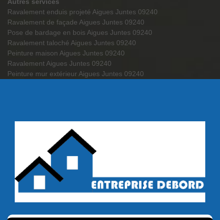
Autres services
Ravalement enduis projeté Aigues Juntes 09240
Ravalement de façade Aigues Juntes 09240
Pose de bardage en bois Aigues Juntes 09240
Ravalement taloché Aigues Juntes 09240
Peinture maison Aigues Juntes 09240
Ravalement Aigues Juntes 09240
Peinture mur extérieur Aigues Juntes 09240