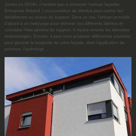
Juntes en 09240, n’hésitez pas à contacter l’artisan façadier
Entreprise Debord. L’accumulation de détritus peut cacher les
défaillances au niveau du support. Dans ce cas, l’artisan procède
d’abord à un nettoyage pour éliminer ces différents détritus et
connaitre l’état général du support. Il répare ensuite les éléments
endommagés. Ensuite, il peut vous proposer différentes solutions
pour garantir la longévité de votre façade, dont l’application de
peinture, l’hydrofuge…