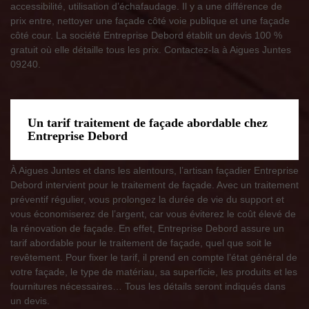
accessibilité, utilisation d’échafaudage. Il y a une différence de
prix entre, nettoyer une façade côté voie publique et une façade
côté cour. La société Entreprise Debord établit un devis 100 %
gratuit où elle détaille tous les prix. Contactez-la à Aigues Juntes
09240.
Un tarif traitement de façade abordable chez
Entreprise Debord
À Aigues Juntes et dans les alentours, l’artisan façadier Entreprise
Debord intervient pour le traitement de façade. Avec un traitement
préventif régulier, vous prolongez la durée de vie du support et
vous économiserez de l’argent, car vous éviterez le coût élevé de
la rénovation de façade. En effet, Entreprise Debord assure un
tarif abordable pour le traitement de façade, quel que soit le
revêtement. Pour fixer le tarif, il prend en compte l’état général de
votre façade, le type de matériau, sa superficie, les produits et les
fournitures nécessaires… Tous les détails seront indiqués dans
un devis.