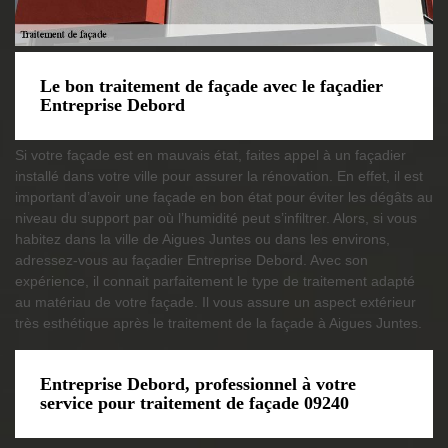
Le bon traitement de façade avec le façadier
Entreprise Debord
Si votre façade est en mauvais état, faites appel à un façadier
installé dans votre ville pour assurer la rénovation. En effet, il est
important d’avoir une façade en bon état pour éviter les dégâts au
niveau du support par où l’humidité peut s’infiltrer. Alors, si vous
habitez dans la ville de Aigues Juntes ou dans les environs,
adressez-vous au façadier Entreprise Debord. Avec son
expérience, il connait parfaitement le type de traitement adapté
au matériau de votre façade. Il vous assure un aspect extérieur
très esthétique après le traitement de la façade à Aigues Juntes.
Entreprise Debord, professionnel à votre
service pour traitement de façade 09240