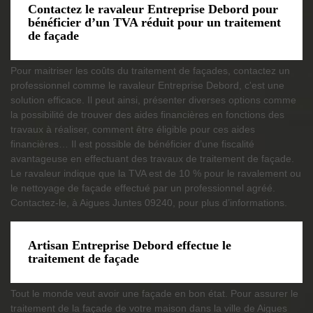
Contactez le ravaleur Entreprise Debord pour
bénéficier d’un TVA réduit pour un traitement
de façade
Pour maitriser les coûts du traitement de façades, contactez un
professionnel comme le ravaleur Entreprise Debord, c'est une
solution efficace. Il peut ainsi, présenter diverses options comme
la possibilité de trouver des aides financières en fonctions des
travaux à réaliser, comment être éligible pour ces aides
financières… Il est possible de bénéficier d’une fiscalité
avantageuse en effectuant des travaux de traitement de façade.
Le ravaleur indique que la TVA est de 10 % pour le ravalement ou
le nettoyage de façade effectué par un professionnel agréé.
Contactez-le, à Aigues Juntes 09240, pour plus d’informations.
Artisan Entreprise Debord effectue le
traitement de façade
Tout le monde veut avoir une façade en bon état. Pour assurer le
traitement de la façade de votre maison dans la ville de Aigues