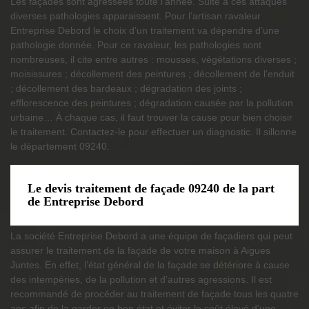
Les façades sont agressées toute l’année. Suite à ces attaques
diverses pathologies apparaissent. Pour l’artisan ravaleur
Entreprise Debord le choix d’un traitement va dépendre d’une
pathologie donnée. Pour ce ravaleur, les pathologies sont
nombreuses, il cite entre autres : mousses, végétations diverses ;
moisissures ; décollement des peintures ; décollement de l’enduit
; décollement des bardeaux ; dégradation des joints ;
efflorescence des peintures ; dégradation causée par la pollution
urbaine… À chaque cas, il faut trouver la cause pour bien choisir
le traitement. Contactez-le pour effectuer un diagnostic. Il sillonne
le département 09240.
Le devis traitement de façade 09240 de la part
de Entreprise Debord
La société Entreprise Debord a une équipe de façadiers qui peut
assurer le traitement de la façade de votre maison à Aigues
Juntes. En effet, l’état général de la façade se détériore à cause
des intempéries, de la pollution et d’autres agressions. Il est
recommandé de procéder au traitement de façade tous les quatre
ans afin de la garder en bon état et éviter le coût élevé d’une