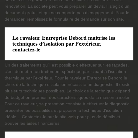
rénovation. La société peut vous préparer un devis. Il s’agit d’un
document gratuit et qui ne comporte pas d’engagement. Pour le
demander, remplissez le formulaire de demande sur son site.
Le ravaleur Entreprise Debord maitrise les
techniques d’isolation par l’extérieur,
contactez-le
Un des traitements qu’il est possible d’effectuer sur les façades,
c’est de mettre un traitement spécifique participant à l’isolation
thermique par l’extérieur. Pour le ravaleur Entreprise Debord le
choix de la technique d’isolation nécessite un diagnostic. Il existe
plusieurs techniques possibles. Le choix de la technique dépend
du budget en premier, des caractéristiques de la maison à isoler.
Pour ce ravaleur, sa prestation consiste à effectuer le diagnostic,
présenter les possibilités et proposer la technique d’isolation
idéale… Contactez-le sur le site web pour plus de détails et
trouver les aides financières.