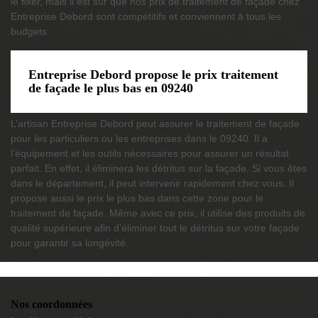
le fixer, mais il est sûr que nos prix de traitement de façade chez
Entreprise Debord sont compétitifs et conviennent à tous les
budgets.
Entreprise Debord propose le prix traitement
de façade le plus bas en 09240
L’artisan Entreprise Debord peut assurer le traitement de façade
pour les particuliers ou les entreprises dans le 09240. Il a
l’équipement et les outils nécessaires pour assurer un résultat
parfait. En effet, il éliminera les détritus sur la façade. Si vous êtes
dans le département, il peut intervenir rapidement chez vous. Il
propose aussi le prix le plus bas dans cette zone pour le
traitement de façade. Même avec ce prix, il utilise des produits de
qualité supérieure afin d’éliminer tout le détritus sur votre façade
pour garantir sa longévité.
Nos coordonnées