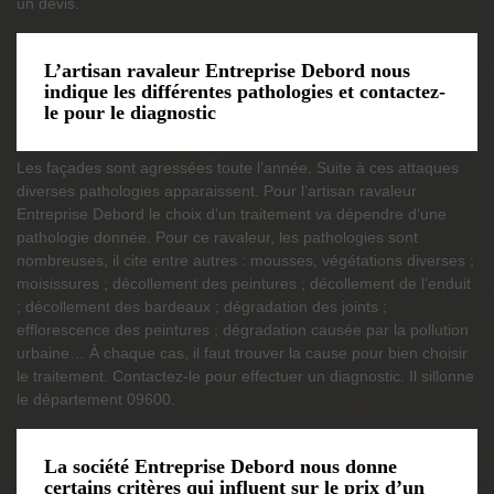
un devis.
L’artisan ravaleur Entreprise Debord nous
indique les différentes pathologies et contactez-
le pour le diagnostic
Les façades sont agressées toute l’année. Suite à ces attaques
diverses pathologies apparaissent. Pour l’artisan ravaleur
Entreprise Debord le choix d’un traitement va dépendre d’une
pathologie donnée. Pour ce ravaleur, les pathologies sont
nombreuses, il cite entre autres : mousses, végétations diverses ;
moisissures ; décollement des peintures ; décollement de l’enduit
; décollement des bardeaux ; dégradation des joints ;
efflorescence des peintures ; dégradation causée par la pollution
urbaine… À chaque cas, il faut trouver la cause pour bien choisir
le traitement. Contactez-le pour effectuer un diagnostic. Il sillonne
le département 09600.
La société Entreprise Debord nous donne
certains critères qui influent sur le prix d’un