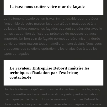
Laissez-nous traiter votre mur de façade
Le traitement facade est un travail immanquable pour protéger
l’ensemble de votre maison face aux aléas climatiques et à la
pollution. Effectivement, les façades peuvent se dégrader avec le
temps : apparition de fissures, présence de mousses ou aussi
impureté. Un bon soin de façade permet de pérenniser la durée
de vie de votre maison tout en améliorant son design. Nous vous
proposons des solutions opérationnelles et ajustées à tous les
types de façades.
Le ravaleur Entreprise Debord maitrise les
techniques d’isolation par l’extérieur,
contactez-le
Un des traitements qu’il est possible d’effectuer sur les façades,
c’est de mettre un traitement spécifique participant à l’isolation
thermique par l’extérieur. Pour le ravaleur Entreprise Debord le
choix de la technique d’isolation nécessite un diagnostic. Il existe