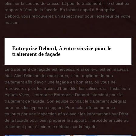
éliminer la couche de crasse. Et pour le traitement, il le choisit par
rapport à l’état de la façade. En faisant appel à Entreprise
Debord, vous retrouverez un aspect neuf pour l’extérieur de votre
maison.
Entreprise Debord, à votre service pour le
traitement de façade
Le traitement de façade est nécessaire si celle-ci est en mauvais
état. Afin d’éliminer les salissures, il faut appliquer le bon
traitement afin d’avoir une façade en bon état, où vous ne
retrouverez plus les traces d’humidité, les salissures… Installée à
Aigues Vives, l’entreprise Entreprise Debord intervient pour le
traitement de façade. Son équipe connait le traitement adéquat
pour tous les types de support. Pour cela, elle commence
toujours par une inspection afin d’avoir les informations sur l’état
de la façade pour bien préparer le support. Il procède ensuite au
traitement pour éliminer le détritus sur la façade.