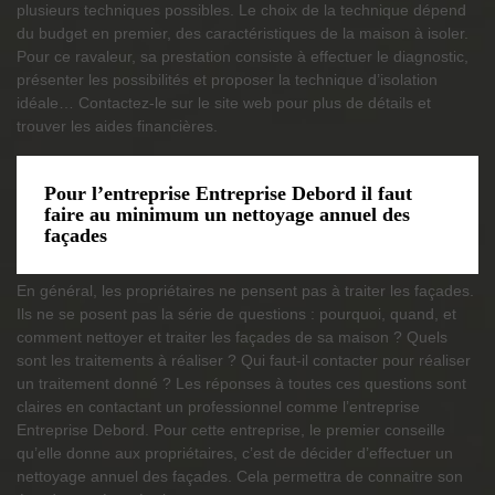
plusieurs techniques possibles. Le choix de la technique dépend
du budget en premier, des caractéristiques de la maison à isoler.
Pour ce ravaleur, sa prestation consiste à effectuer le diagnostic,
présenter les possibilités et proposer la technique d’isolation
idéale… Contactez-le sur le site web pour plus de détails et
trouver les aides financières.
Pour l’entreprise Entreprise Debord il faut
faire au minimum un nettoyage annuel des
façades
En général, les propriétaires ne pensent pas à traiter les façades.
Ils ne se posent pas la série de questions : pourquoi, quand, et
comment nettoyer et traiter les façades de sa maison ? Quels
sont les traitements à réaliser ? Qui faut-il contacter pour réaliser
un traitement donné ? Les réponses à toutes ces questions sont
claires en contactant un professionnel comme l’entreprise
Entreprise Debord. Pour cette entreprise, le premier conseille
qu’elle donne aux propriétaires, c’est de décider d’effectuer un
nettoyage annuel des façades. Cela permettra de connaitre son