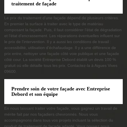
traitement de façade
Le prix du traitement d’une façade dépend de plusieurs critères.
En premier la surface à traiter avec le type de matériau
composant la façade. Puis, il faut considérer l’état de dégradation
et l’état d’encrassement. Les réparations éventuelles influent sur
le prix de l’intervention. Il y a aussi les conditions de travail :
accessibilité, utilisation d’échafaudage. Il y a une différence de
prix entre, nettoyer une façade côté voie publique et une façade
côté cour. La société Entreprise Debord établit un devis 100 %
gratuit où elle détaille tous les prix. Contactez-la à Aigues Vives
09600.
Prendre soin de votre façade avec Entreprise
Debord et son équipe
En nous laissant traiter votre façade, vous gagnez un travail de
mérite fait par nos façadiers chevronnés. Nous vous
accompagnons dans tous vos projets incluant la sélection du
produit de traitement de façade adapté. Vous pouvez nous