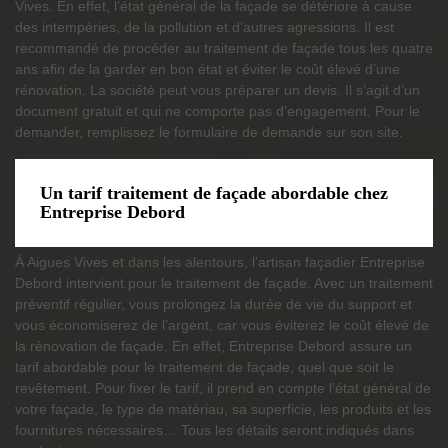
Vives. En effet, l’état général de la façade se détériore à cause
des intempéries, de la pollution et d’autres agressions. Il est
recommandé de procéder au traitement de façade tous les quatre
ans afin de la garder en bon état et éviter le coût élevé d’une
rénovation. La société peut vous préparer un devis. Il s’agit d’un
document gratuit et qui ne comporte pas d’engagement. Pour le
demander, remplissez le formulaire de demande sur son site.
Un tarif traitement de façade abordable chez
Entreprise Debord
À Aigues Vives et dans les alentours, l’artisan façadier Entreprise
Debord intervient pour le traitement de façade. Avec un traitement
préventif régulier, vous prolongez la durée de vie du support et
vous économiserez de l’argent, car vous éviterez le coût élevé de
la rénovation de façade. En effet, Entreprise Debord assure un
tarif abordable pour le traitement de façade, quel que soit le
revêtement. Pour fixer le tarif, il prend en compte l’état général de
votre façade, le type de matériau, sa superficie, les produits et les
fournitures nécessaires… Tous les détails seront indiqués dans