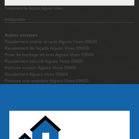
Traitement de façade Aigues Vives
indisponible
Autres services
Ravalement enduis projeté Aigues Vives 09600
Ravalement de façade Aigues Vives 09600
Pose de bardage en bois Aigues Vives 09600
Ravalement taloché Aigues Vives 09600
Peinture maison Aigues Vives 09600
Ravalement Aigues Vives 09600
Peinture mur extérieur Aigues Vives 09600