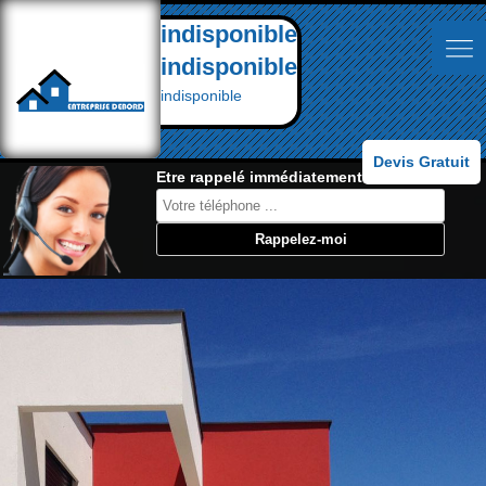
indisponible
indisponible
indisponible
Devis Gratuit
Etre rappelé immédiatement: