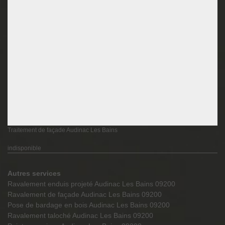
Traitement de façade Audinac Les Bains
indisponible
Autres services
Ravalement enduis projeté Audinac Les Bains 09200
Ravalement de façade Audinac Les Bains 09200
Pose de bardage en bois Audinac Les Bains 09200
Ravalement taloché Audinac Les Bains 09200