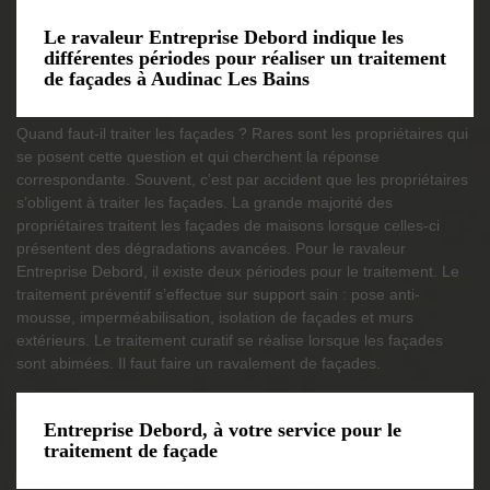
Le ravaleur Entreprise Debord indique les
différentes périodes pour réaliser un traitement
de façades à Audinac Les Bains
Quand faut-il traiter les façades ? Rares sont les propriétaires qui
se posent cette question et qui cherchent la réponse
correspondante. Souvent, c’est par accident que les propriétaires
s’obligent à traiter les façades. La grande majorité des
propriétaires traitent les façades de maisons lorsque celles-ci
présentent des dégradations avancées. Pour le ravaleur
Entreprise Debord, il existe deux périodes pour le traitement. Le
traitement préventif s’effectue sur support sain : pose anti-
mousse, imperméabilisation, isolation de façades et murs
extérieurs. Le traitement curatif se réalise lorsque les façades
sont abimées. Il faut faire un ravalement de façades.
Entreprise Debord, à votre service pour le
traitement de façade