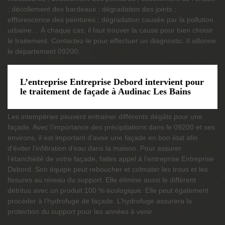
; décollement des bardeaux ; dégradation des joints ;
efflorescence des peintures ; dégradation causée par la pollution
urbaine… À chaque cas, il faut trouver la cause pour bien choisir
le traitement. Contactez-le pour effectuer un diagnostic. Il sillonne
le département 09200.
L’entreprise Entreprise Debord intervient pour
le traitement de façade à Audinac Les Bains
Les intempéries peuvent entrainer différents dégâts pour une
façade. Avec l’importance des précipitations dans le 09200 et ses
environs, il est important d’avoir une façade en bon état afin
d’éviter l’infiltration d’eau dans la maison. Pour assurer
l’étanchéité de votre façade, faites appel à l’entreprise Entreprise
Debord. Son équipe peut reboucher et colmater les trous et les
fissures au niveau du support. Elle élimine aussi le différent
détritus avec un produit 100 % écologique. Elle peut également
procéder à l’hydrofuge de façade. L’hydrofuge assurera la
protection du support pour les années à venir.