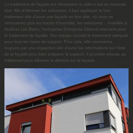
Le traitement de façade est nécessaire si celle-ci est en mauvais
état. Afin d’éliminer les salissures, il faut appliquer le bon
traitement afin d’avoir une façade en bon état, où vous ne
retrouverez plus les traces d’humidité, les salissures… Installée à
Audinac Les Bains, l’entreprise Entreprise Debord intervient pour
le traitement de façade. Son équipe connait le traitement adéquat
pour tous les types de support. Pour cela, elle commence
toujours par une inspection afin d’avoir les informations sur l’état
de la façade pour bien préparer le support. Il procède ensuite au
traitement pour éliminer le détritus sur la façade.