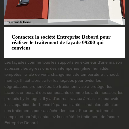
Contactez la société Entreprise Debord pour
réaliser le traitement de façade 09200 qui
convient
Les façades comme tous les supports en extérieur d’une maison
subissent les agressions des intempéries (pluie, humidité,
tempêtes, rafale de vent, changement de température : chaud,
froid…). Il faut alors traiter les façades pour éviter les
dégradations prononcées. Le traitement vise à protéger les
façades en posant des composants comme les anti-mousses, les
produits hydrofuges. Il y a d’autres travaux à réaliser pour éviter
les l’apparition de l’humidité par capillarité, il faut alors effectuer
des traitements pour assécher les murs. Pour un traitement
complet et parfait, contactez la société de traitement de façade
Entreprise Debord.