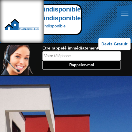
indisponible
indisponible
indisponible
Devis Gratuit
Etre rappelé immédiatement: