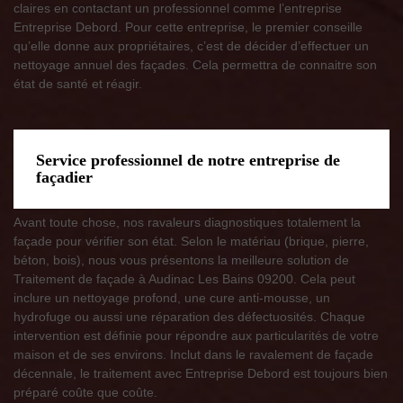
claires en contactant un professionnel comme l’entreprise
Entreprise Debord. Pour cette entreprise, le premier conseille
qu’elle donne aux propriétaires, c’est de décider d’effectuer un
nettoyage annuel des façades. Cela permettra de connaitre son
état de santé et réagir.
Service professionnel de notre entreprise de
façadier
Avant toute chose, nos ravaleurs diagnostiques totalement la
façade pour vérifier son état. Selon le matériau (brique, pierre,
béton, bois), nous vous présentons la meilleure solution de
Traitement de façade à Audinac Les Bains 09200. Cela peut
inclure un nettoyage profond, une cure anti-mousse, un
hydrofuge ou aussi une réparation des défectuosités. Chaque
intervention est définie pour répondre aux particularités de votre
maison et de ses environs. Inclut dans le ravalement de façade
décennale, le traitement avec Entreprise Debord est toujours bien
préparé coûte que coûte.