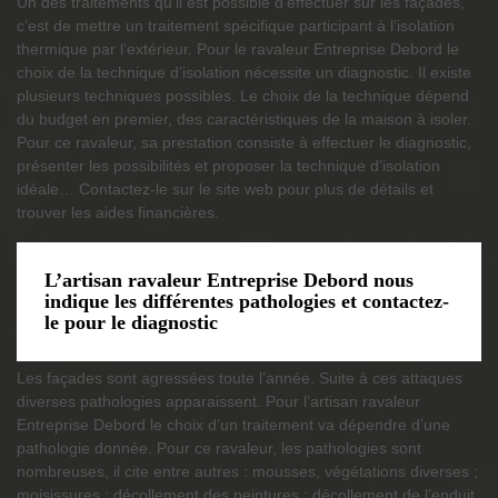
Un des traitements qu’il est possible d’effectuer sur les façades,
c’est de mettre un traitement spécifique participant à l’isolation
thermique par l’extérieur. Pour le ravaleur Entreprise Debord le
choix de la technique d’isolation nécessite un diagnostic. Il existe
plusieurs techniques possibles. Le choix de la technique dépend
du budget en premier, des caractéristiques de la maison à isoler.
Pour ce ravaleur, sa prestation consiste à effectuer le diagnostic,
présenter les possibilités et proposer la technique d’isolation
idéale… Contactez-le sur le site web pour plus de détails et
trouver les aides financières.
L’artisan ravaleur Entreprise Debord nous
indique les différentes pathologies et contactez-
le pour le diagnostic
Les façades sont agressées toute l’année. Suite à ces attaques
diverses pathologies apparaissent. Pour l’artisan ravaleur
Entreprise Debord le choix d’un traitement va dépendre d’une
pathologie donnée. Pour ce ravaleur, les pathologies sont
nombreuses, il cite entre autres : mousses, végétations diverses ;
moisissures ; décollement des peintures ; décollement de l’enduit