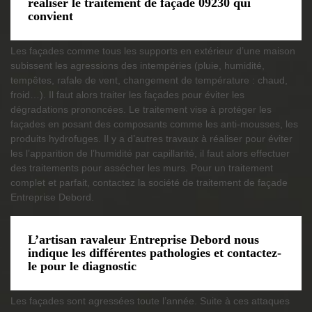
réaliser le traitement de façade 09230 qui
convient
Les façades comme tous les supports en extérieur d’une maison
subissent les agressions des intempéries (pluie, humidité,
tempêtes, rafale de vent, changement de température : chaud,
froid…). Il faut alors traiter les façades pour éviter les
dégradations prononcées. Le traitement vise à protéger les
façades en posant des composants comme les anti-mousses, les
produits hydrofuges. Il y a d’autres travaux à réaliser pour éviter
les l’apparition de l’humidité par capillarité, il faut alors effectuer
des traitements pour assécher les murs. Pour un traitement
complet et parfait, contactez la société de traitement de façade
Entreprise Debord.
L’artisan ravaleur Entreprise Debord nous
indique les différentes pathologies et contactez-
le pour le diagnostic
Les façades sont agressées toute l’année. Suite à ces attaques