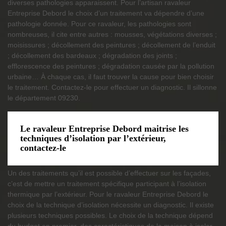
diverses pathologies apparaissent. Pour l’artisan ravaleur
Entreprise Debord le choix d’un traitement va dépendre d’une
pathologie donnée. Pour ce ravaleur, les pathologies sont
nombreuses, il cite entre autres : mousses, végétations diverses ;
moisissures ; décollement des peintures ; décollement de l’enduit
; décollement des bardeaux ; dégradation des joints ;
efflorescence des peintures ; dégradation causée par la pollution
urbaine… À chaque cas, il faut trouver la cause pour bien choisir
le traitement. Contactez-le pour effectuer un diagnostic. Il sillonne
le département 09230.
Le ravaleur Entreprise Debord maitrise les
techniques d’isolation par l’extérieur,
contactez-le
Un des traitements qu’il est possible d’effectuer sur les façades,
c’est de mettre un traitement spécifique participant à l’isolation
thermique par l’extérieur. Pour le ravaleur Entreprise Debord le
choix de la technique d’isolation nécessite un diagnostic. Il existe
plusieurs techniques possibles. Le choix de la technique dépend