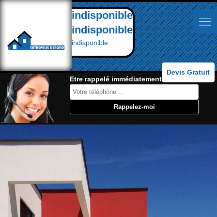
indisponible
indisponible
indisponible
Devis Gratuit
Etre rappelé immédiatement: