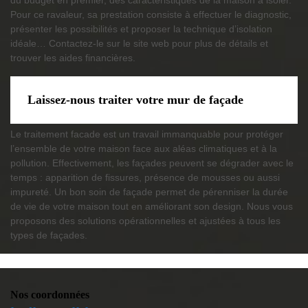
du budget en premier, des caractéristiques de la maison à isoler.
Pour ce ravaleur, sa prestation consiste à effectuer le diagnostic,
présenter les possibilités et proposer la technique d’isolation
idéale… Contactez-le sur le site web pour plus de détails et
trouver les aides financières.
Laissez-nous traiter votre mur de façade
Le traitement facade est un travail immanquable pour protéger
l’ensemble de votre maison face aux aléas climatiques et à la
pollution. Effectivement, les façades peuvent se dégrader avec le
temps : apparition de fissures, présence de mousses ou aussi
impureté. Un bon soin de façade permet de pérenniser la durée
de vie de votre maison tout en améliorant son design. Nous vous
proposons des solutions opérationnelles et ajustées à tous les
types de façades.
Nos coordonnées