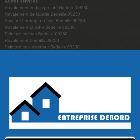
Autres services
Ravalement enduis projeté Bedeille 09230
Ravalement de façade Bedeille 09230
Pose de bardage en bois Bedeille 09230
Ravalement taloché Bedeille 09230
Peinture maison Bedeille 09230
Ravalement Bedeille 09230
Peinture mur extérieur Bedeille 09230