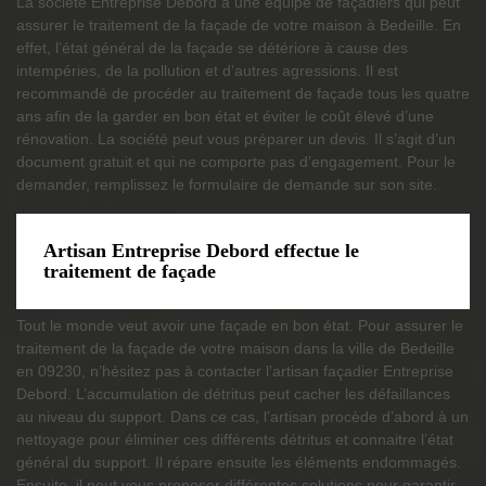
La société Entreprise Debord a une équipe de façadiers qui peut
assurer le traitement de la façade de votre maison à Bedeille. En
effet, l’état général de la façade se détériore à cause des
intempéries, de la pollution et d’autres agressions. Il est
recommandé de procéder au traitement de façade tous les quatre
ans afin de la garder en bon état et éviter le coût élevé d’une
rénovation. La société peut vous préparer un devis. Il s’agit d’un
document gratuit et qui ne comporte pas d’engagement. Pour le
demander, remplissez le formulaire de demande sur son site.
Artisan Entreprise Debord effectue le
traitement de façade
Tout le monde veut avoir une façade en bon état. Pour assurer le
traitement de la façade de votre maison dans la ville de Bedeille
en 09230, n’hésitez pas à contacter l’artisan façadier Entreprise
Debord. L’accumulation de détritus peut cacher les défaillances
au niveau du support. Dans ce cas, l’artisan procède d’abord à un
nettoyage pour éliminer ces différents détritus et connaitre l’état
général du support. Il répare ensuite les éléments endommagés.
Ensuite, il peut vous proposer différentes solutions pour garantir