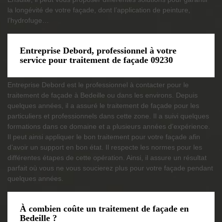
la longévité de votre façade, dont l’application de peinture,
l’hydrofuge…
Entreprise Debord, professionnel à votre
service pour traitement de façade 09230
Entreprise Debord est le professionnel à contacter pour le
traitement de façade à Bedeille ou dans les environs. Depuis
quelques années, il a assuré le traitement de façade pour les
particuliers et professionnels dans cette zone. Il a suivi quelques
formations dans ce domaine et a plusieurs années d’expérience.
Il peut ainsi appliquer le bon traitement pour votre façade afin
d’avoir un support en bon état. Il respecte les normes pour les
différentes étapes de cette opération. Ainsi, il assure un résultat
parfait où vous ne vous soucierez plus pour votre façade pendant
quelques années.
À combien coûte un traitement de façade en
Bedeille ?