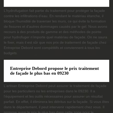
L’hydrofugation fait partie du traitement pour protéger la façade
contre les infiltrations d’eau. En rendant le matériau étanche, il
bloque l’humidité de traverser les murs, ce qui évite la formation
de fissures et d’autres dommages causés par le gel. Nous avons
recours à des produits de gamme et des méthodes de pointe
pour hydrofuger n’importe quel matériau de façade. On ne saura
le fixer, mais il est sûr que nos prix de traitement de façade chez
Entreprise Debord sont compétitifs et conviennent à tous les
budgets.
Entreprise Debord propose le prix traitement
de façade le plus bas en 09230
L’artisan Entreprise Debord peut assurer le traitement de façade
pour les particuliers ou les entreprises dans le 09230. Il a
l’équipement et les outils nécessaires pour assurer un résultat
parfait. En effet, il éliminera les détritus sur la façade. Si vous êtes
dans le département, il peut intervenir rapidement chez vous. Il
propose aussi le prix le plus bas dans cette zone pour le