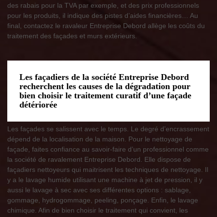
des rabais pour la TVA par exemple, et des prix professionnels
pour les produits, il indique des pistes d’aides financières… Au
final, contactez le ravaleur Entreprise Debord allège les coûts du
traitement des façades et murs extérieurs.
Les façadiers de la société Entreprise Debord
recherchent les causes de la dégradation pour
bien choisir le traitement curatif d’une façade
détériorée
Les façades se salissent avec le temps. Le degré d’encrassement
dépend de la localisation de la maison. Pour le nettoyage de
façade, faites confiance au savoir-faire d’un professionnel comme
la société de ravalement Entreprise Debord. Elle dispose de
façadiers nettoyeurs qui maitrisent les techniques de nettoyage. Il
y a le lavage humide utilisant une machine à jet de pression, il y
aussi le lavage à sec avec ses différentes options : sablage,
gommage, hydrogommage, peeling, ponçage. Enfin, le lavage
chimique. Afin de bien choisir le traitement qui convient, les