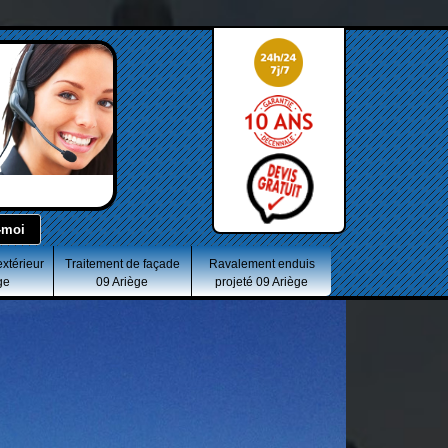
extérieur
Traitement de façade
Ravalement enduis
ge
09 Ariège
projeté 09 Ariège