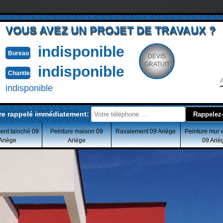
VOUS AVEZ UN PROJET DE TRAVAUX ?
indisponible
Bureau
DEVIS
GRATUIT
indisponible
Chantier
indisponible
re rappelé immédiatement:
ent taloché 09
Peinture maison 09
Ravalement 09 Ariège
Peinture mur 
Ariège
Ariège
09 Ariè