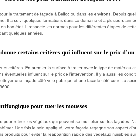
pour le traitement de façade à Belloc ou dans les environs. Depuis quel
one. Il a suivi quelques formations dans ce domaine et a plusieurs année
en bon état. Il respecte les normes pour les différentes étapes de cette 
ndant quelques années.
onne certains critères qui influent sur le prix d’un
rs critères. En premier la surface à traiter avec le type de matériau co
ventuelles influent sur le prix de l’intervention. Il y a aussi les conditio
 nettoyer une façade côté voie publique et une façade côté cour. La soci
09600.
ntifongique pour tuer les mousses
pour retirer les végétaux qui peuvent se multiplier sur les façades. Nos
’abîmer. Une fois le soin appliqué, votre façade regagne son aspect d’
 produits pour éviter la réapparition rapide des végétaux nuisibles sur