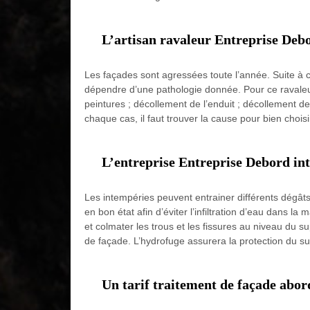
L’artisan ravaleur Entreprise Debor
Les façades sont agressées toute l’année. Suite à c
dépendre d’une pathologie donnée. Pour ce ravaleur
peintures ; décollement de l’enduit ; décollement d
chaque cas, il faut trouver la cause pour bien choisi
L’entreprise Entreprise Debord int
Les intempéries peuvent entrainer différents dégâts
en bon état afin d’éviter l’infiltration d’eau dans 
et colmater les trous et les fissures au niveau du s
de façade. L’hydrofuge assurera la protection du su
Un tarif traitement de façade abo