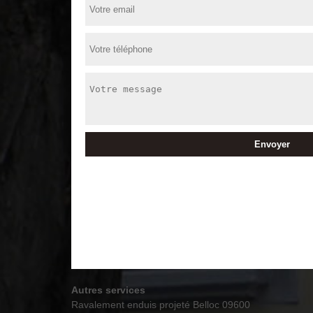
Autres services
Ravalement enduis projeté Belloc 09600