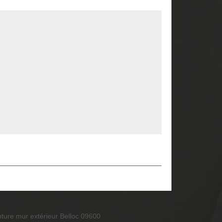
nture mur extérieur Belloc 09600