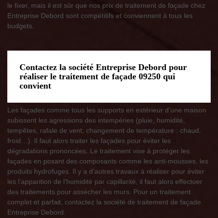
le fixer, mais il est sûr que nos prix de traitement de façade chez
Entreprise Debord sont compétitifs et conviennent à tous les
budgets.
Contactez la société Entreprise Debord pour
réaliser le traitement de façade 09250 qui
convient
Les façades comme tous les supports en extérieur d’une maison
subissent les agressions des intempéries (pluie, humidité,
tempêtes, rafale de vent, changement de température : chaud,
froid…). Il faut alors traiter les façades pour éviter les
dégradations prononcées. Le traitement vise à protéger les
façades en posant des composants comme les anti-mousses, les
produits hydrofuges. Il y a d’autres travaux à réaliser pour éviter
les l’apparition de l’humidité par capillarité, il faut alors effectuer
des traitements pour assécher les murs. Pour un traitement
complet et parfait, contactez la société de traitement de façade
Entreprise Debord.