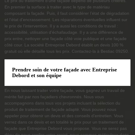
Le prix du traitement d’une façade dépend de plusieurs critères.
En premier la surface à traiter avec le type de matériau
composant la façade. Puis, il faut considérer l’état de dégradation
et l’état d’encrassement. Les réparations éventuelles influent sur
le prix de l’intervention. Il y a aussi les conditions de travail :
accessibilité, utilisation d’échafaudage. Il y a une différence de
prix entre, nettoyer une façade côté voie publique et une façade
côté cour. La société Entreprise Debord établit un devis 100 %
gratuit où elle détaille tous les prix. Contactez-la à Bestiac 09250.
Prendre soin de votre façade avec Entreprise
Debord et son équipe
En nous laissant traiter votre façade, vous gagnez un travail de
mérite fait par nos façadiers chevronnés. Nous vous
accompagnons dans tous vos projets incluant la sélection du
produit de traitement de façade adapté. Vous pouvez nous
appeler pour obtenir un devis et des conseils d’entretien. Vous
verrez dans ce devis et en totalité le prix pour un traitement de
façade que Entreprise Debord vous propose. Vous ne serez pas
déçu de nous confier votre projet, nous sommes méticuleux dans