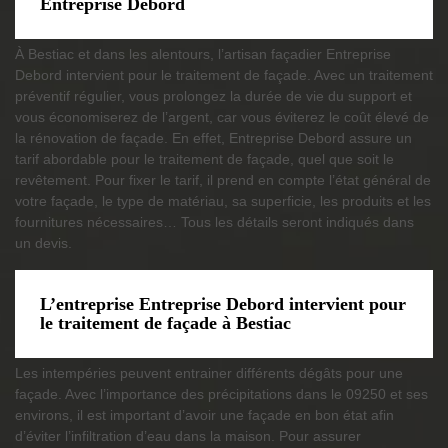
Entreprise Debord
À Bestiac et dans les alentours, l’artisan façadier Entreprise
Debord intervient pour le traitement de façade. Avec un traitement
préventif régulier, vous prolongez la durée de vie du support et
vous économiserez de l’argent, car vous éviterez le coût élevé de
la rénovation de façade. En effet, Entreprise Debord assure un
tarif abordable pour le traitement de façade, quel que soit le
revêtement. Pour fixer le tarif, il prend en compte l’état général de
votre façade, le type de matériau, sa superficie, les produits et les
fournitures nécessaires… Tous les détails seront indiqués dans
un devis.
L’entreprise Entreprise Debord intervient pour
le traitement de façade à Bestiac
Les intempéries peuvent entrainer différents dégâts pour une
façade. Avec l’importance des précipitations dans le 09250 et ses
environs, il est important d’avoir une façade en bon état afin
d’éviter l’infiltration d’eau dans la maison. Pour assurer