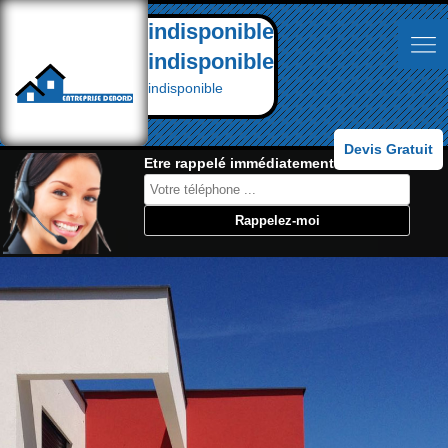
indisponible
indisponible
indisponible
Devis Gratuit
Etre rappelé immédiatement: