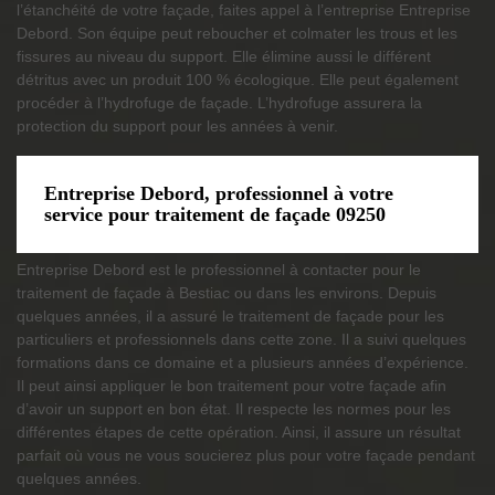
l’étanchéité de votre façade, faites appel à l’entreprise Entreprise
Debord. Son équipe peut reboucher et colmater les trous et les
fissures au niveau du support. Elle élimine aussi le différent
détritus avec un produit 100 % écologique. Elle peut également
procéder à l’hydrofuge de façade. L’hydrofuge assurera la
protection du support pour les années à venir.
Entreprise Debord, professionnel à votre
service pour traitement de façade 09250
Entreprise Debord est le professionnel à contacter pour le
traitement de façade à Bestiac ou dans les environs. Depuis
quelques années, il a assuré le traitement de façade pour les
particuliers et professionnels dans cette zone. Il a suivi quelques
formations dans ce domaine et a plusieurs années d’expérience.
Il peut ainsi appliquer le bon traitement pour votre façade afin
d’avoir un support en bon état. Il respecte les normes pour les
différentes étapes de cette opération. Ainsi, il assure un résultat
parfait où vous ne vous soucierez plus pour votre façade pendant
quelques années.