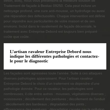
béton, bois), nous vous présentons la meilleure solution de
Traitement de façade à Bestiac 09250. Cela peut inclure un
nettoyage profond, une cure anti-mousse, un hydrofuge ou aussi
une réparation des défectuosités. Chaque intervention est définie
pour répondre aux particularités de votre maison et de ses
environs. Inclut dans le ravalement de façade décennale, le
traitement avec Entreprise Debord est toujours bien préparé
coûte que coûte.
L’artisan ravaleur Entreprise Debord nous
indique les différentes pathologies et contactez-
le pour le diagnostic
Les façades sont agressées toute l’année. Suite à ces attaques
diverses pathologies apparaissent. Pour l’artisan ravaleur
Entreprise Debord le choix d’un traitement va dépendre d’une
pathologie donnée. Pour ce ravaleur, les pathologies sont
nombreuses, il cite entre autres : mousses, végétations diverses ;
moisissures ; décollement des peintures ; décollement de l’enduit
; décollement des bardeaux ; dégradation des joints ;
efflorescence des peintures ; dégradation causée par la pollution