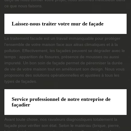
ce que nous faisons.
Laissez-nous traiter votre mur de façade
Le traitement facade est un travail immanquable pour protéger
l’ensemble de votre maison face aux aléas climatiques et à la
pollution. Effectivement, les façades peuvent se dégrader avec le
temps : apparition de fissures, présence de mousses ou aussi
impureté. Un bon soin de façade permet de pérenniser la durée
de vie de votre maison tout en améliorant son design. Nous vous
proposons des solutions opérationnelles et ajustées à tous les
types de façades.
Service professionnel de notre entreprise de
façadier
Avant toute chose, nos ravaleurs diagnostiques totalement la
façade pour vérifier son état. Selon le matériau (brique, pierre,