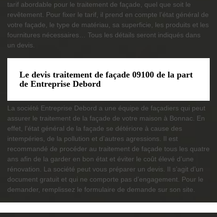
tarif abordable pour le traitement de façade, quel que soit le
revêtement. Pour fixer le tarif, il prend en compte l’état général de
votre façade, le type de matériau, sa superficie, les produits et les
fournitures nécessaires… Tous les détails seront indiqués dans
un devis.
Le devis traitement de façade 09100 de la part
de Entreprise Debord
La société Entreprise Debord a une équipe de façadiers qui peut
assurer le traitement de la façade de votre maison à Bonnac. En
effet, l’état général de la façade se détériore à cause des
intempéries, de la pollution et d’autres agressions. Il est
recommandé de procéder au traitement de façade tous les quatre
ans afin de la garder en bon état et éviter le coût élevé d’une
rénovation. La société peut vous préparer un devis. Il s’agit d’un
document gratuit et qui ne comporte pas d’engagement. Pour le
demander, remplissez le formulaire de demande sur son site.