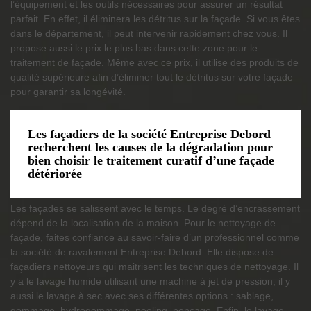
l’équipement et les outils nécessaires pour assurer un résultat
parfait. En effet, il éliminera les détritus sur la façade. Si vous êtes
dans le département, il peut intervenir rapidement chez vous. Il
propose aussi le prix le plus bas dans cette zone pour le
traitement de façade. Même avec ce prix, il utilise des produits de
qualité supérieure afin d’éliminer tout le détritus sur votre façade
pour garantir sa longévité.
Les façadiers de la société Entreprise Debord
recherchent les causes de la dégradation pour
bien choisir le traitement curatif d’une façade
détériorée
Les façades se salissent avec le temps. Le degré d’encrassement
dépend de la localisation de la maison. Pour le nettoyage de
façade, faites confiance au savoir-faire d’un professionnel comme
la société de ravalement Entreprise Debord. Elle dispose de
façadiers nettoyeurs qui maitrisent les techniques de nettoyage. Il
y a le lavage humide utilisant une machine à jet de pression, il y
aussi le lavage à sec avec ses différentes options : sablage,
gommage, hydrogommage, peeling, ponçage. Enfin, le lavage