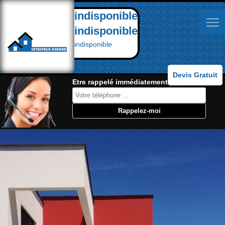
indisponible
indisponible
indisponible
Devis Gratuit
Etre rappelé immédiatement: