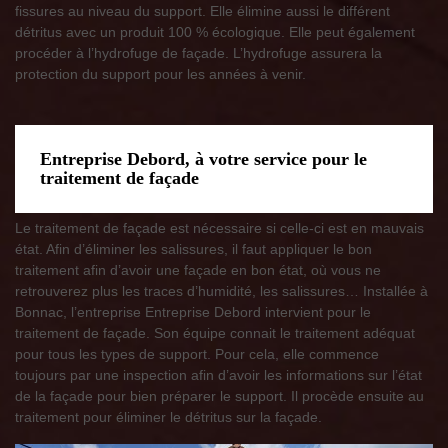
fissures au niveau du support. Elle élimine aussi le différent
détritus avec un produit 100 % écologique. Elle peut également
procéder à l’hydrofuge de façade. L’hydrofuge assurera la
protection du support pour les années à venir.
Entreprise Debord, à votre service pour le
traitement de façade
Le traitement de façade est nécessaire si celle-ci est en mauvais
état. Afin d’éliminer les salissures, il faut appliquer le bon
traitement afin d’avoir une façade en bon état, où vous ne
retrouverez plus les traces d’humidité, les salissures… Installée à
Bonnac, l’entreprise Entreprise Debord intervient pour le
traitement de façade. Son équipe connait le traitement adéquat
pour tous les types de support. Pour cela, elle commence
toujours par une inspection afin d’avoir les informations sur l’état
de la façade pour bien préparer le support. Il procède ensuite au
traitement pour éliminer le détritus sur la façade.