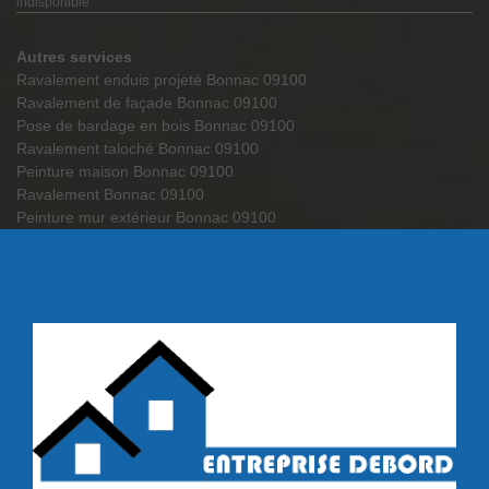
indisponible
Autres services
Ravalement enduis projeté Bonnac 09100
Ravalement de façade Bonnac 09100
Pose de bardage en bois Bonnac 09100
Ravalement taloché Bonnac 09100
Peinture maison Bonnac 09100
Ravalement Bonnac 09100
Peinture mur extérieur Bonnac 09100