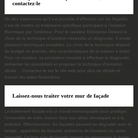
contactez-le
Un des traitements qu’il est possible d’effectuer sur les façades,
c’est de mettre un traitement spécifique participant à l’isolation
thermique par l’extérieur. Pour le ravaleur Entreprise Debord le
choix de la technique d’isolation nécessite un diagnostic. Il existe
plusieurs techniques possibles. Le choix de la technique dépend
du budget en premier, des caractéristiques de la maison à isoler.
Pour ce ravaleur, sa prestation consiste à effectuer le diagnostic,
présenter les possibilités et proposer la technique d’isolation
idéale… Contactez-le sur le site web pour plus de détails et
trouver les aides financières.
Laissez-nous traiter votre mur de façade
Le traitement facade est un travail immanquable pour protéger
l’ensemble de votre maison face aux aléas climatiques et à la
pollution. Effectivement, les façades peuvent se dégrader avec le
temps : apparition de fissures, présence de mousses ou aussi
impureté. Un bon soin de façade permet de pérenniser la durée