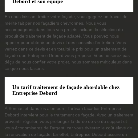
Debord et son équipe
En nous laissant traiter votre façade, vous gagnez un travail de
mérite fait par nos façadiers chevronnés. Nous vous
accompagnons dans tous vos projets incluant la sélection du
produit de traitement de façade adapté. Vous pouvez nous
appeler pour obtenir un devis et des conseils d’entretien. Vous
verrez dans ce devis et en totalité le prix pour un traitement de
façade que Entreprise Debord vous propose. Vous ne serez pas
déçu de nous confier votre projet, nous sommes méticuleux dans
ce que nous faisons.
Un tarif traitement de façade abordable chez
Entreprise Debord
À Bonnac et dans les alentours, l’artisan façadier Entreprise
Debord intervient pour le traitement de façade. Avec un traitement
préventif régulier, vous prolongez la durée de vie du support et
vous économiserez de l’argent, car vous éviterez le coût élevé de
la rénovation de façade. En effet, Entreprise Debord assure un