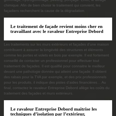
chimique. Afin de bien choisir le traitement qui convient, les
façadiers recherchent la cause de la dégradation.
Le traitement de façade revient moins cher en
travaillant avec le ravaleur Entreprise Debord
Les traitements sur les murs extérieurs et façades d’une maison
contribuent à assurer la longévité des structures et éléments
comme les portes et volets en bois par exemple. Il est fortement
conseillé de contacter un professionnel pour effectuer tout
traitement de façades. Il est qualifié pour connaitre le meilleur
devant une pathologie donnée qui atteint une façade. Il obtient
des rabais pour la TVA par exemple, et des prix professionnels
pour les produits, il indique des pistes d’aides financières… Au
final, contactez le ravaleur Entreprise Debord allège les coûts du
traitement des façades et murs extérieurs.
Le ravaleur Entreprise Debord maitrise les
techniques d’isolation par l’extérieur,