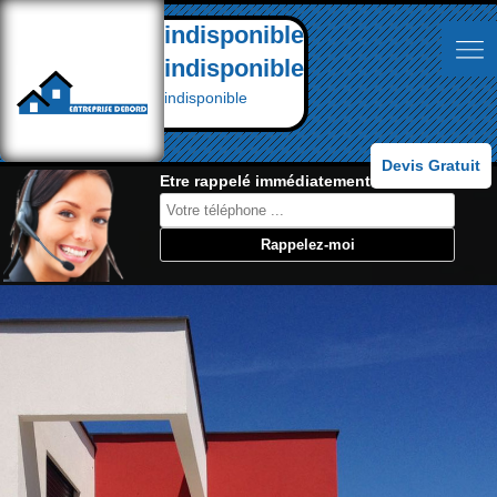
indisponible
indisponible
indisponible
Devis Gratuit
Etre rappelé immédiatement: