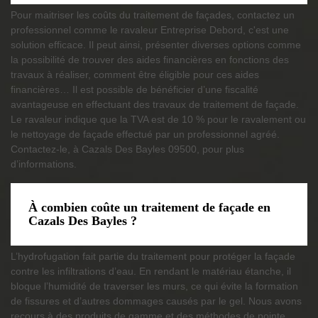
Pour maitriser les coûts du traitement de façades, contactez un
professionnel comme le ravaleur Entreprise Debord, c'est une
solution efficace. Il peut ainsi, présenter diverses options comme
la possibilité de trouver des aides financières en fonctions des
travaux à réaliser, comment être éligible pour ces aides
financières… Il est possible de bénéficier d’une fiscalité
avantageuse en effectuant des travaux de traitement de façade.
Le ravaleur indique que la TVA est de 10 % pour le ravalement ou
le nettoyage de façade effectué par un professionnel agréé.
Contactez-le, à Cazals Des Bayles 09500, pour plus
d’informations.
À combien coûte un traitement de façade en
Cazals Des Bayles ?
L’hydrofugation fait partie du traitement pour protéger la façade
contre les infiltrations d’eau. En rendant le matériau étanche, il
bloque l’humidité de traverser les murs, ce qui évite la formation
de fissures et d’autres dommages causés par le gel. Nous avons
recours à des produits de gamme et des méthodes de pointe