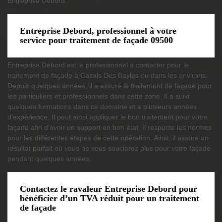
Entreprise Debord.
Entreprise Debord, professionnel à votre
service pour traitement de façade 09500
Entreprise Debord est le professionnel à contacter pour le
traitement de façade à Cazals Des Bayles ou dans les environs.
Depuis quelques années, il a assuré le traitement de façade pour
les particuliers et professionnels dans cette zone. Il a suivi
quelques formations dans ce domaine et a plusieurs années
d’expérience. Il peut ainsi appliquer le bon traitement pour votre
façade afin d’avoir un support en bon état. Il respecte les normes
pour les différentes étapes de cette opération. Ainsi, il assure un
résultat parfait où vous ne vous soucierez plus pour votre façade
pendant quelques années.
Contactez le ravaleur Entreprise Debord pour
bénéficier d’un TVA réduit pour un traitement
de façade