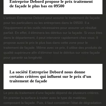
Entreprise Debord propose le prix traitement
de façade le plus bas en 09500
L’artisan Entreprise Debord peut assurer le traitement de façade
pour les particuliers ou les entreprises dans le 09500. Il a
l’équipement et les outils nécessaires pour assurer un résultat
parfait. En effet, il éliminera les détritus sur la façade. Si vous êtes
dans le département, il peut intervenir rapidement chez vous. Il
propose aussi le prix le plus bas dans cette zone pour le
traitement de façade. Même avec ce prix, il utilise des produits de
qualité supérieure afin d’éliminer tout le détritus sur votre façade
pour garantir sa longévité.
La société Entreprise Debord nous donne
certains critères qui influent sur le prix d’un
traitement de façade
Le prix du traitement d’une façade dépend de plusieurs critères.
En premier la surface à traiter avec le type de matériau
composant la façade. Puis, il faut considérer l’état de dégradation