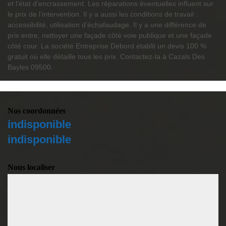
et l’état d’encrassement. Les réparations éventuelles influent sur
le prix de l’intervention. Il y a aussi les conditions de travail :
accessibilité, utilisation d’échafaudage. Il y a une différence de
prix entre, nettoyer une façade côté voie publique et une façade
côté cour. La société Entreprise Debord établit un devis 100 %
gratuit où elle détaille tous les prix. Contactez-la à Cazals Des
Bayles 09500.
Nos coordonnées
indisponible
indisponible
Nous localiser