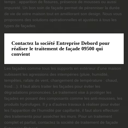
temps : apparition de fissures, présence de mousses ou aussi
impureté. Un bon soin de façade permet de pérenniser la durée
de vie de votre maison tout en améliorant son design. Nous vous
proposons des solutions opérationnelles et ajustées à tous les
types de façades.
Contactez la société Entreprise Debord pour
réaliser le traitement de façade 09500 qui
convient
Les façades comme tous les supports en extérieur d’une maison
subissent les agressions des intempéries (pluie, humidité,
tempêtes, rafale de vent, changement de température : chaud,
froid…). Il faut alors traiter les façades pour éviter les
dégradations prononcées. Le traitement vise à protéger les
façades en posant des composants comme les anti-mousses, les
produits hydrofuges. Il y a d’autres travaux à réaliser pour éviter
les l’apparition de l’humidité par capillarité, il faut alors effectuer
des traitements pour assécher les murs. Pour un traitement
complet et parfait, contactez la société de traitement de façade