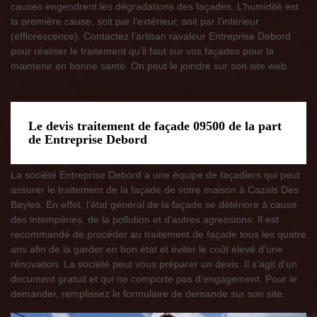
causes engendrent les dégradations des façades. L’humidité est
la première cause, soit par l’extérieur, soit par l’intérieur
(efflorescence). Contactez l’artisan ravaleur Entreprise Debord
pour réaliser le traitement qu’il faut sur vos façades pour la
maintenir en bonne santé. On peut le joindre sur son site web.
Le devis traitement de façade 09500 de la part
de Entreprise Debord
La société Entreprise Debord a une équipe de façadiers qui peut
assurer le traitement de la façade de votre maison à Cazals Des
Bayles. En effet, l’état général de la façade se détériore à cause
des intempéries, de la pollution et d’autres agressions. Il est
recommandé de procéder au traitement de façade tous les quatre
ans afin de la garder en bon état et éviter le coût élevé d’une
rénovation. La société peut vous préparer un devis. Il s’agit d’un
document gratuit et qui ne comporte pas d’engagement. Pour le
demander, remplissez le formulaire de demande sur son site.