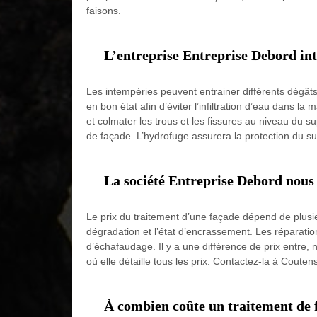
faisons.
L’entreprise Entreprise Debord int
Les intempéries peuvent entrainer différents dégâts
en bon état afin d’éviter l’infiltration d’eau dans 
et colmater les trous et les fissures au niveau du s
de façade. L’hydrofuge assurera la protection du su
La société Entreprise Debord nous d
Le prix du traitement d’une façade dépend de plusieu
dégradation et l’état d’encrassement. Les réparations é
d’échafaudage. Il y a une différence de prix entre,
où elle détaille tous les prix. Contactez-la à Coute
À combien coûte un traitement de 