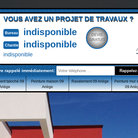
VOUS AVEZ UN PROJET DE TRAVAUX ?
indisponible
Bureau
DEVIS
GRATUIT
indisponible
Chantier
indisponible
re rappelé immédiatement:
ent taloché 09
Peinture maison 09
Ravalement 09 Ariège
Peinture mur 
Ariège
Ariège
09 Ariè