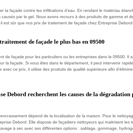
er la façade contre les infiltrations d’eau. En rendant le matériau étanch
es causés par le gel. Nous avons recours à des produits de gamme et 
 il est sûr que nos prix de traitement de façade chez Entreprise Debord
traitement de façade le plus bas en 09500
nt de façade pour les particuliers ou les entreprises dans le 09500. Il 
us sur la façade. Si vous êtes dans le département, il peut intervenir rapi
ec ce prix, il utilise des produits de qualité supérieure afin d’éliminer
ise Debord recherchent les causes de la dégradation 
encrassement dépend de la localisation de la maison. Pour le nettoyage
rise Debord. Elle dispose de façadiers nettoyeurs qui maitrisent les t
 le lavage à sec avec ses différentes options : sablage, gommage, hydr