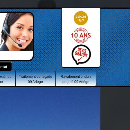
extérieur
Traitement de façade
Ravalement enduis
ge
09 Ariège
projeté 09 Ariège