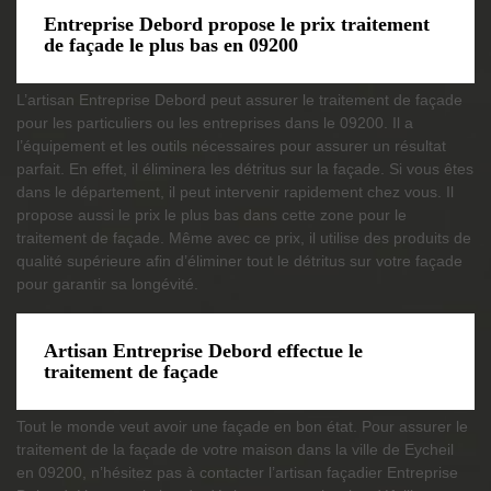
Entreprise Debord propose le prix traitement
de façade le plus bas en 09200
L’artisan Entreprise Debord peut assurer le traitement de façade
pour les particuliers ou les entreprises dans le 09200. Il a
l’équipement et les outils nécessaires pour assurer un résultat
parfait. En effet, il éliminera les détritus sur la façade. Si vous êtes
dans le département, il peut intervenir rapidement chez vous. Il
propose aussi le prix le plus bas dans cette zone pour le
traitement de façade. Même avec ce prix, il utilise des produits de
qualité supérieure afin d’éliminer tout le détritus sur votre façade
pour garantir sa longévité.
Artisan Entreprise Debord effectue le
traitement de façade
Tout le monde veut avoir une façade en bon état. Pour assurer le
traitement de la façade de votre maison dans la ville de Eycheil
en 09200, n’hésitez pas à contacter l’artisan façadier Entreprise