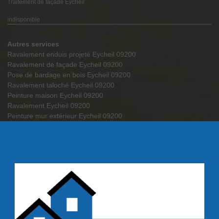
Traitement de façade Eycheil
indisponible
Autres services
Ravalement enduis projeté Eycheil 09200
Ravalement de façade Eycheil 09200
Pose de bardage en bois Eycheil 09200
Ravalement taloché Eycheil 09200
Peinture maison Eycheil 09200
Ravalement Eycheil 09200
Peinture mur extérieur Eycheil 09200