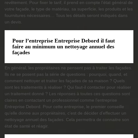
revêtement. Pour fixer le tarif, il prend en compte l’état général de
votre façade, le type de matériau, sa superficie, les produits et les
fournitures nécessaires… Tous les détails seront indiqués dans
un devis.
Pour l’entreprise Entreprise Debord il faut
faire au minimum un nettoyage annuel des
façades
En général, les propriétaires ne pensent pas à traiter les façades.
Ils ne se posent pas la série de questions : pourquoi, quand, et
comment nettoyer et traiter les façades de sa maison ? Quels
sont les traitements à réaliser ? Qui faut-il contacter pour réaliser
un traitement donné ? Les réponses à toutes ces questions sont
claires en contactant un professionnel comme l’entreprise
Entreprise Debord. Pour cette entreprise, le premier conseille
qu’elle donne aux propriétaires, c’est de décider d’effectuer un
nettoyage annuel des façades. Cela permettra de connaitre son
état de santé et réagir.