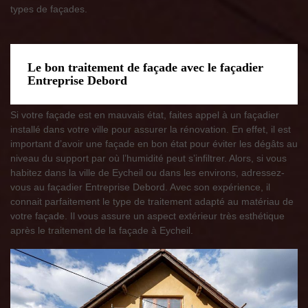
types de façades.
Le bon traitement de façade avec le façadier
Entreprise Debord
Si votre façade est en mauvais état, faites appel à un façadier
installé dans votre ville pour assurer la rénovation. En effet, il est
important d’avoir une façade en bon état pour éviter les dégâts au
niveau du support par où l’humidité peut s’infiltrer. Alors, si vous
habitez dans la ville de Eycheil ou dans les environs, adressez-
vous au façadier Entreprise Debord. Avec son expérience, il
connait parfaitement le type de traitement adapté au matériau de
votre façade. Il vous assure un aspect extérieur très esthétique
après le traitement de la façade à Eycheil.