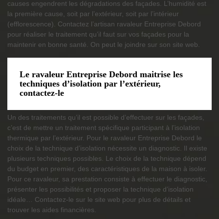
causes engendrent les dégradations des façades. L’humidité est
la première cause, soit par l’extérieur, soit par l’intérieur
(efflorescence). Contactez l’artisan ravaleur Entreprise Debord
pour réaliser le traitement qu’il faut sur vos façades pour la
maintenir en bonne santé. On peut le joindre sur son site web.
Le ravaleur Entreprise Debord maitrise les
techniques d’isolation par l’extérieur,
contactez-le
Un des traitements qu’il est possible d’effectuer sur les façades,
c’est de mettre un traitement spécifique participant à l’isolation
thermique par l’extérieur. Pour le ravaleur Entreprise Debord le
choix de la technique d’isolation nécessite un diagnostic. Il existe
plusieurs techniques possibles. Le choix de la technique dépend
du budget en premier, des caractéristiques de la maison à isoler.
Pour ce ravaleur, sa prestation consiste à effectuer le diagnostic,
présenter les possibilités et proposer la technique d’isolation
idéale… Contactez-le sur le site web pour plus de détails et
trouver les aides financières.