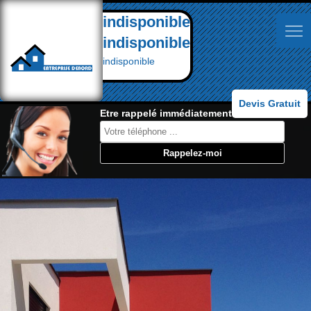
indisponible
indisponible
indisponible
Devis Gratuit
Etre rappelé immédiatement: