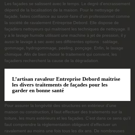
Les façades se salissent avec le temps. Le degré d’encrassement
dépend de la localisation de la maison. Pour le nettoyage de
façade, faites confiance au savoir-faire d’un professionnel comme
la société de ravalement Entreprise Debord. Elle dispose de
façadiers nettoyeurs qui maitrisent les techniques de nettoyage. Il
y a le lavage humide utilisant une machine à jet de pression, il y
aussi le lavage à sec avec ses différentes options : sablage,
gommage, hydrogommage, peeling, ponçage. Enfin, le lavage
chimique. Afin de bien choisir le traitement qui convient, les
façadiers recherchent la cause de la dégradation.
L’artisan ravaleur Entreprise Debord maitrise
les divers traitements de façades pour les
garder en bonne santé
Pour assurer la longévité des structures en extérieur d’une
maison ou construction, il faut effectuer des traitements sur la
toiture, les murs extérieurs et les façades. C’est dans ce sens qu’il
faut comprendre la réglementation obligeant d’effectuer un
ravalement au moins une fois tous les dix ans. De nombreuses