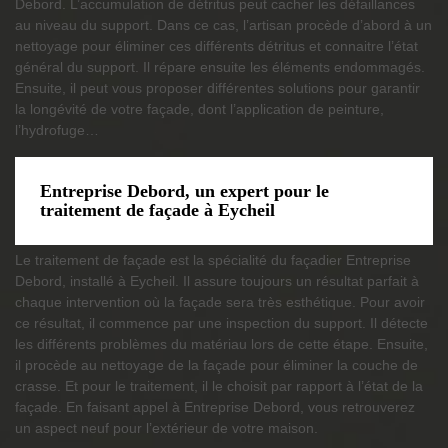
Debord. L’accumulation de détritus peut cacher les défaillances
au niveau du support. Dans ce cas, l’artisan procède d’abord à un
nettoyage pour éliminer ces différents détritus et connaitre l’état
général du support. Il répare ensuite les éléments endommagés.
Ensuite, il peut vous proposer différentes solutions pour garantir
la longévité de votre façade, dont l’application de peinture,
l’hydrofuge…
Entreprise Debord, un expert pour le
traitement de façade à Eycheil
Le traitement de façade est la spécialité du façadier Entreprise
Debord, installé à Eycheil. Il assure toujours un résultat parfait à
chaque intervention où la façade sera très esthétique. Pour avoir
ce résultat, il commence par une inspection du support. Il détecte
les différents problèmes du matériau lors de cette étape. Ensuite,
il procède au nettoyage de la façade pour éliminer la couche de
crasse. Et pour le traitement, il le choisit par rapport à l’état de la
façade. En faisant appel à Entreprise Debord, vous retrouverez
un aspect neuf pour l’extérieur de votre maison.