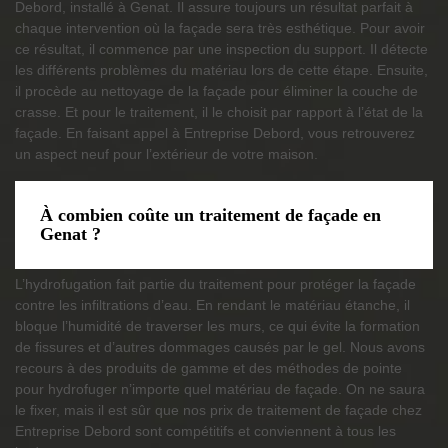
Debord, installé à Genat. Il assure toujours un résultat parfait à
chaque intervention où la façade sera très esthétique. Pour avoir
ce résultat, il commence par une inspection du support. Il détecte
les différents problèmes du matériau lors de cette étape. Ensuite,
il procède au nettoyage de la façade pour éliminer la couche de
crasse. Et pour le traitement, il le choisit par rapport à l’état de la
façade. En faisant appel à Entreprise Debord, vous retrouverez
un aspect neuf pour l’extérieur de votre maison.
À combien coûte un traitement de façade en
Genat ?
L’hydrofugation fait partie du traitement pour protéger la façade
contre les infiltrations d’eau. En rendant le matériau étanche, il
bloque l’humidité de traverser les murs, ce qui évite la formation
de fissures et d’autres dommages causés par le gel. Nous avons
recours à des produits de gamme et des méthodes de pointe
pour hydrofuger n’importe quel matériau de façade. On ne saura
le fixer, mais il est sûr que nos prix de traitement de façade chez
Entreprise Debord sont compétitifs et conviennent à tous les