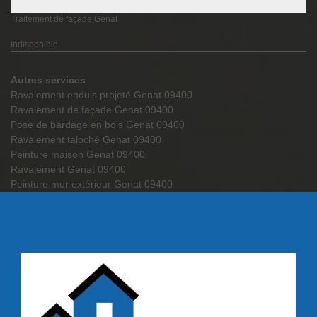
Traitement de façade Genat
indisponible
Autres services
Ravalement enduis projeté Genat 09400
Ravalement de façade Genat 09400
Pose de bardage en bois Genat 09400
Ravalement taloché Genat 09400
Peinture maison Genat 09400
Ravalement Genat 09400
Peinture mur extérieur Genat 09400