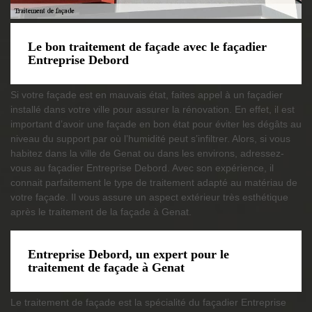
Le bon traitement de façade avec le façadier
Entreprise Debord
Si votre façade est en mauvais état, faites appel à un façadier
installé dans votre ville pour assurer la rénovation. En effet, il est
important d’avoir une façade en bon état pour éviter les dégâts au
niveau du support par où l’humidité peut s’infiltrer. Alors, si vous
habitez dans la ville de Genat ou dans les environs, adressez-
vous au façadier Entreprise Debord. Avec son expérience, il
connait parfaitement le type de traitement adapté au matériau de
votre façade. Il vous assure un aspect extérieur très esthétique
après le traitement de la façade à Genat.
Entreprise Debord, un expert pour le
traitement de façade à Genat
Le traitement de façade est la spécialité du façadier Entreprise