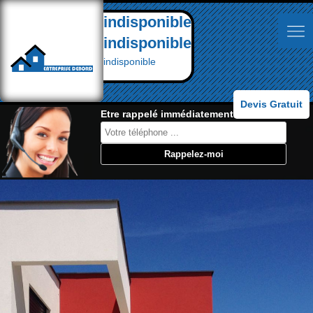
indisponible
indisponible
indisponible
Devis Gratuit
Etre rappelé immédiatement: