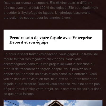
fissures au niveau du support. Elle élimine aussi le différent
détritus avec un produit 100 % écologique. Elle peut également
procéder à l’hydrofuge de façade. L’hydrofuge assurera la
protection du support pour les années à venir.
Prendre soin de votre façade avec Entreprise
Debord et son équipe
En nous laissant traiter votre façade, vous gagnez un travail de
mérite fait par nos façadiers chevronnés. Nous vous
accompagnons dans tous vos projets incluant la sélection du
produit de traitement de façade adapté. Vous pouvez nous
appeler pour obtenir un devis et des conseils d’entretien. Vous
verrez dans ce devis et en totalité le prix pour un traitement de
façade que Entreprise Debord vous propose. Vous ne serez pas
déçu de nous confier votre projet, nous sommes méticuleux dans
ce que nous faisons.