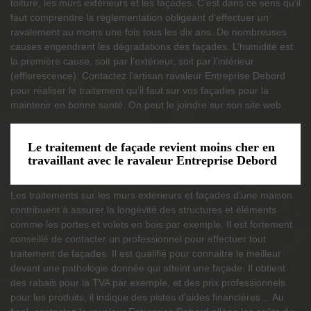
toiture, les murs extérieurs et les façades. C’est dans ce sens qu’il
faut comprendre la réglementation obligeant d’effectuer un
ravalement au moins une fois tous les dix ans. De nombreuses
causes engendrent les dégradations des façades. L’humidité est
la première cause, soit par l’extérieur, soit par l’intérieur
(efflorescence). Contactez l’artisan ravaleur Entreprise Debord
pour réaliser le traitement qu’il faut sur vos façades pour la
maintenir en bonne santé. On peut le joindre sur son site web.
Le traitement de façade revient moins cher en
travaillant avec le ravaleur Entreprise Debord
Les traitements sur les murs extérieurs et façades d’une maison
contribuent à assurer la longévité des structures et éléments
comme les portes et volets en bois par exemple. Il est fortement
conseillé de contacter un professionnel pour effectuer tout
traitement de façades. Il est qualifié pour connaitre le meilleur
devant une pathologie donnée qui atteint une façade. Il obtient
des rabais pour la TVA par exemple, et des prix professionnels
pour les produits, il indique des pistes d’aides financières… Au