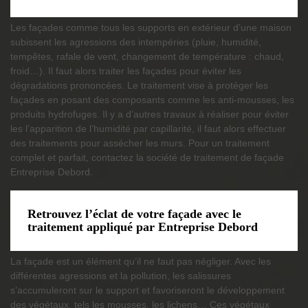
Les façades comme tous les supports en extérieur d’une maison
subissent les agressions des intempéries (pluie, humidité,
tempêtes, rafale de vent, changement de température : chaud,
froid…). Il faut alors traiter les façades pour éviter les
dégradations prononcées. Le traitement vise à protéger les
façades en posant des composants comme les anti-mousses, les
produits hydrofuges. Il y a d’autres travaux à réaliser pour éviter
les l’apparition de l’humidité par capillarité, il faut alors effectuer
des traitements pour assécher les murs. Pour un traitement
complet et parfait, contactez la société de traitement de façade
Entreprise Debord.
Retrouvez l’éclat de votre façade avec le
traitement appliqué par Entreprise Debord
La façade est un élément qu’il ne faut pas négliger. Avec les
différentes agressions et la pollution, les salissures
s’accumuleront sur le support et favoriseront le développement
des végétaux, tels les mousses, les lichens… Ces végétaux