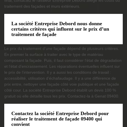
final, contactez le ravaleur Entreprise Debord allège les coûts du
traitement des façades et murs extérieurs.
La société Entreprise Debord nous donne
certains critères qui influent sur le prix d’un
traitement de façade
Le prix du traitement d’une façade dépend de plusieurs critères.
En premier la surface à traiter avec le type de matériau
composant la façade. Puis, il faut considérer l’état de dégradation
et l’état d’encrassement. Les réparations éventuelles influent sur
le prix de l’intervention. Il y a aussi les conditions de travail :
accessibilité, utilisation d’échafaudage. Il y a une différence de
prix entre, nettoyer une façade côté voie publique et une façade
côté cour. La société Entreprise Debord établit un devis 100 %
gratuit où elle détaille tous les prix. Contactez-la à Genat 09400.
Contactez la société Entreprise Debord pour
réaliser le traitement de façade 09400 qui
convient