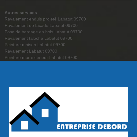
Autres services
Ravalement enduis projeté Labatut 09700
Ravalement de façade Labatut 09700
Pose de bardage en bois Labatut 09700
Ravalement taloché Labatut 09700
Peinture maison Labatut 09700
Ravalement Labatut 09700
Peinture mur extérieur Labatut 09700