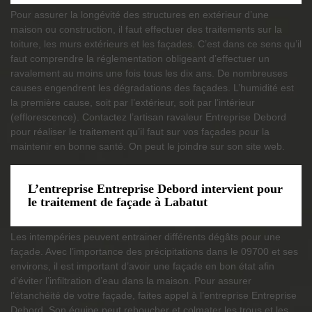
Pour assurer la longévité des structures en extérieur d’une
maison ou construction, il faut effectuer des traitements sur la
toiture, les murs extérieurs et les façades. C’est dans ce sens qu’il
faut comprendre la réglementation obligeant d’effectuer un
ravalement au moins une fois tous les dix ans. De nombreuses
causes engendrent les dégradations des façades. L’humidité est
la première cause, soit par l’extérieur, soit par l’intérieur
(efflorescence). Contactez l’artisan ravaleur Entreprise Debord
pour réaliser le traitement qu’il faut sur vos façades pour la
maintenir en bonne santé. On peut le joindre sur son site web.
L’entreprise Entreprise Debord intervient pour
le traitement de façade à Labatut
Les intempéries peuvent entrainer différents dégâts pour une
façade. Avec l’importance des précipitations dans le 09700 et ses
environs, il est important d’avoir une façade en bon état afin
d’éviter l’infiltration d’eau dans la maison. Pour assurer
l’étanchéité de votre façade, faites appel à l’entreprise Entreprise
Debord. Son équipe peut reboucher et colmater les trous et les