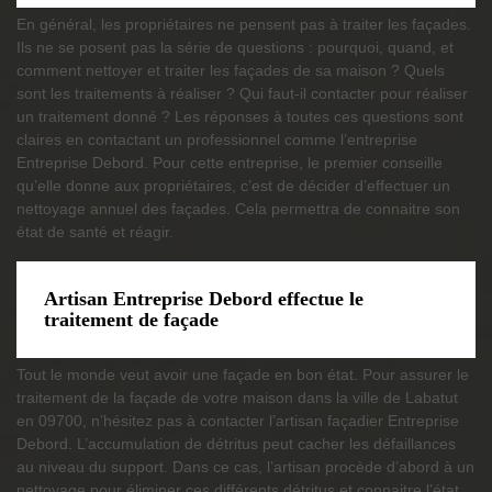
En général, les propriétaires ne pensent pas à traiter les façades.
Ils ne se posent pas la série de questions : pourquoi, quand, et
comment nettoyer et traiter les façades de sa maison ? Quels
sont les traitements à réaliser ? Qui faut-il contacter pour réaliser
un traitement donné ? Les réponses à toutes ces questions sont
claires en contactant un professionnel comme l’entreprise
Entreprise Debord. Pour cette entreprise, le premier conseille
qu’elle donne aux propriétaires, c’est de décider d’effectuer un
nettoyage annuel des façades. Cela permettra de connaitre son
état de santé et réagir.
Artisan Entreprise Debord effectue le
traitement de façade
Tout le monde veut avoir une façade en bon état. Pour assurer le
traitement de la façade de votre maison dans la ville de Labatut
en 09700, n’hésitez pas à contacter l’artisan façadier Entreprise
Debord. L’accumulation de détritus peut cacher les défaillances
au niveau du support. Dans ce cas, l’artisan procède d’abord à un
nettoyage pour éliminer ces différents détritus et connaitre l’état