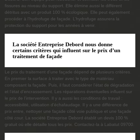
fissures au niveau du support. Elle élimine aussi le différent
détritus avec un produit 100 % écologique. Elle peut également
procéder à l’hydrofuge de façade. L’hydrofuge assurera la
protection du support pour les années à venir.
La société Entreprise Debord nous donne
certains critères qui influent sur le prix d’un
traitement de façade
Le prix du traitement d’une façade dépend de plusieurs critères.
En premier la surface à traiter avec le type de matériau
composant la façade. Puis, il faut considérer l’état de dégradation
et l’état d’encrassement. Les réparations éventuelles influent sur
le prix de l’intervention. Il y a aussi les conditions de travail :
accessibilité, utilisation d’échafaudage. Il y a une différence de
prix entre, nettoyer une façade côté voie publique et une façade
côté cour. La société Entreprise Debord établit un devis 100 %
gratuit où elle détaille tous les prix. Contactez-la à Labatut 09700.