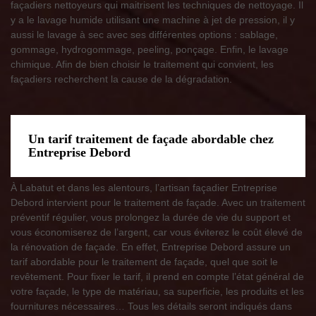
façadiers nettoyeurs qui maitrisent les techniques de nettoyage. Il
y a le lavage humide utilisant une machine à jet de pression, il y
aussi le lavage à sec avec ses différentes options : sablage,
gommage, hydrogommage, peeling, ponçage. Enfin, le lavage
chimique. Afin de bien choisir le traitement qui convient, les
façadiers recherchent la cause de la dégradation.
Un tarif traitement de façade abordable chez
Entreprise Debord
À Labatut et dans les alentours, l’artisan façadier Entreprise
Debord intervient pour le traitement de façade. Avec un traitement
préventif régulier, vous prolongez la durée de vie du support et
vous économiserez de l’argent, car vous éviterez le coût élevé de
la rénovation de façade. En effet, Entreprise Debord assure un
tarif abordable pour le traitement de façade, quel que soit le
revêtement. Pour fixer le tarif, il prend en compte l’état général de
votre façade, le type de matériau, sa superficie, les produits et les
fournitures nécessaires… Tous les détails seront indiqués dans