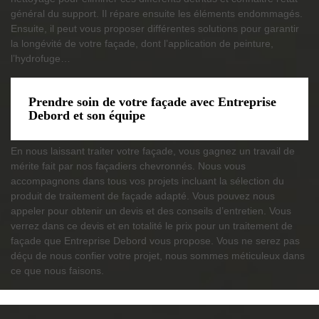
général du support. Il répare ensuite les éléments endommagés.
Ensuite, il peut vous proposer différentes solutions pour garantir
la longévité de votre façade, dont l’application de peinture,
l’hydrofuge…
Prendre soin de votre façade avec Entreprise
Debord et son équipe
En nous laissant traiter votre façade, vous gagnez un travail de
mérite fait par nos façadiers chevronnés. Nous vous
accompagnons dans tous vos projets incluant la sélection du
produit de traitement de façade adapté. Vous pouvez nous
appeler pour obtenir un devis et des conseils d’entretien. Vous
verrez dans ce devis et en totalité le prix pour un traitement de
façade que Entreprise Debord vous propose. Vous ne serez pas
déçu de nous confier votre projet, nous sommes méticuleux dans
ce que nous faisons.