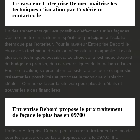
Le ravaleur Entreprise Debord maitrise les
techniques d’isolation par l’extérieur,
contactez-le
Un des traitements qu’il est possible d’effectuer sur les façades,
c’est de mettre un traitement spécifique participant à l’isolation
thermique par l’extérieur. Pour le ravaleur Entreprise Debord le
choix de la technique d’isolation nécessite un diagnostic. Il existe
plusieurs techniques possibles. Le choix de la technique dépend
du budget en premier, des caractéristiques de la maison à isoler.
Pour ce ravaleur, sa prestation consiste à effectuer le diagnostic,
présenter les possibilités et proposer la technique d’isolation
idéale… Contactez-le sur le site web pour plus de détails et
trouver les aides financières.
Entreprise Debord propose le prix traitement
de façade le plus bas en 09700
L’artisan Entreprise Debord peut assurer le traitement de façade
pour les particuliers ou les entreprises dans le 09700. Il a