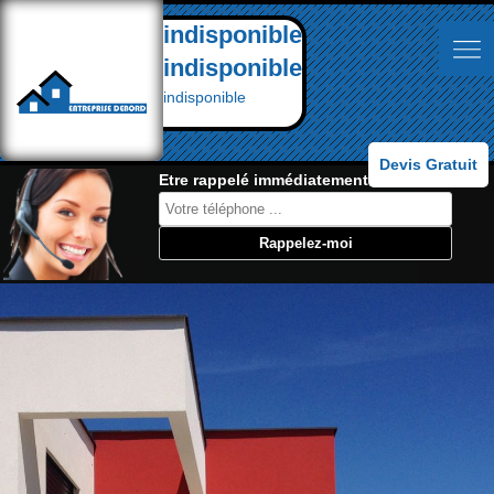
indisponible
indisponible
indisponible
Devis Gratuit
Etre rappelé immédiatement: