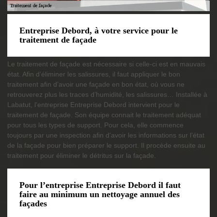
Entreprise Debord, à votre service pour le
traitement de façade
Le traitement de façade est nécessaire si celle-ci est en mauvais
état. Afin d’éliminer les salissures, il faut appliquer le bon
traitement afin d’avoir une façade en bon état, où vous ne
retrouverez plus les traces d’humidité, les salissures… Installée à
Labatut, l’entreprise Entreprise Debord intervient pour le
traitement de façade. Son équipe connait le traitement adéquat
pour tous les types de support. Pour cela, elle commence
toujours par une inspection afin d’avoir les informations sur l’état
de la façade pour bien préparer le support. Il procède ensuite au
traitement pour éliminer le détritus sur la façade.
Pour l’entreprise Entreprise Debord il faut
faire au minimum un nettoyage annuel des
façades