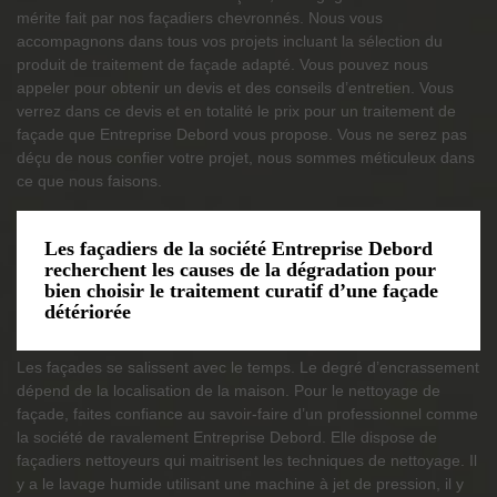
mérite fait par nos façadiers chevronnés. Nous vous
accompagnons dans tous vos projets incluant la sélection du
produit de traitement de façade adapté. Vous pouvez nous
appeler pour obtenir un devis et des conseils d’entretien. Vous
verrez dans ce devis et en totalité le prix pour un traitement de
façade que Entreprise Debord vous propose. Vous ne serez pas
déçu de nous confier votre projet, nous sommes méticuleux dans
ce que nous faisons.
Les façadiers de la société Entreprise Debord
recherchent les causes de la dégradation pour
bien choisir le traitement curatif d’une façade
détériorée
Les façades se salissent avec le temps. Le degré d’encrassement
dépend de la localisation de la maison. Pour le nettoyage de
façade, faites confiance au savoir-faire d’un professionnel comme
la société de ravalement Entreprise Debord. Elle dispose de
façadiers nettoyeurs qui maitrisent les techniques de nettoyage. Il
y a le lavage humide utilisant une machine à jet de pression, il y