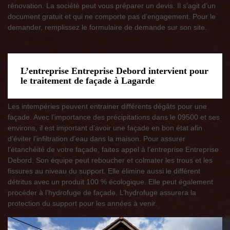
rénovation. La société peut vous préparer un devis. Il s’agit d’un
document gratuit et qui ne comporte pas d’engagement. Pour le
demander, remplissez le formulaire de demande sur son site.
L’entreprise Entreprise Debord intervient pour
le traitement de façade à Lagarde
Les intempéries peuvent entrainer différents dégâts pour une
façade. Avec l’importance des précipitations dans le 09500 et ses
environs, il est important d’avoir une façade en bon état afin
d’éviter l’infiltration d’eau dans la maison. Pour assurer
l’étanchéité de votre façade, faites appel à l’entreprise Entreprise
Debord. Son équipe peut reboucher et colmater les trous et les
fissures au niveau du support. Elle élimine aussi le différent
détritus avec un produit 100 % écologique. Elle peut également
procéder à l’hydrofuge de façade. L’hydrofuge assurera la
protection du support pour les années à venir.