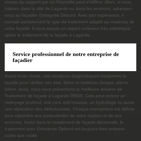
niveau du support par où l’humidité peut s’infiltrer. Alors, si vous
habitez dans la ville de Lagarde ou dans les environs, adressez-
vous au façadier Entreprise Debord. Avec son expérience, il
connait parfaitement le type de traitement adapté au matériau de
votre façade. Il vous assure un aspect extérieur très esthétique
après le traitement de la façade à Lagarde.
Service professionnel de notre entreprise de
façadier
Avant toute chose, nos ravaleurs diagnostiques totalement la
façade pour vérifier son état. Selon le matériau (brique, pierre,
béton, bois), nous vous présentons la meilleure solution de
Traitement de façade à Lagarde 09500. Cela peut inclure un
nettoyage profond, une cure anti-mousse, un hydrofuge ou aussi
une réparation des défectuosités. Chaque intervention est définie
pour répondre aux particularités de votre maison et de ses
environs. Inclut dans le ravalement de façade décennale, le
traitement avec Entreprise Debord est toujours bien préparé
coûte que coûte.