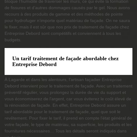
bloque l’humidité de traverser les murs, ce qui évite la formation
de fissures et d’autres dommages causés par le gel. Nous avons
recours à des produits de gamme et des méthodes de pointe
pour hydrofuger n’importe quel matériau de façade. On ne saura
le fixer, mais il est sûr que nos prix de traitement de façade chez
Entreprise Debord sont compétitifs et conviennent à tous les
budgets.
Un tarif traitement de façade abordable chez
Entreprise Debord
À Lagarde et dans les alentours, l’artisan façadier Entreprise
Debord intervient pour le traitement de façade. Avec un traitement
préventif régulier, vous prolongez la durée de vie du support et
vous économiserez de l’argent, car vous éviterez le coût élevé de
la rénovation de façade. En effet, Entreprise Debord assure un
tarif abordable pour le traitement de façade, quel que soit le
revêtement. Pour fixer le tarif, il prend en compte l’état général de
votre façade, le type de matériau, sa superficie, les produits et les
fournitures nécessaires… Tous les détails seront indiqués dans