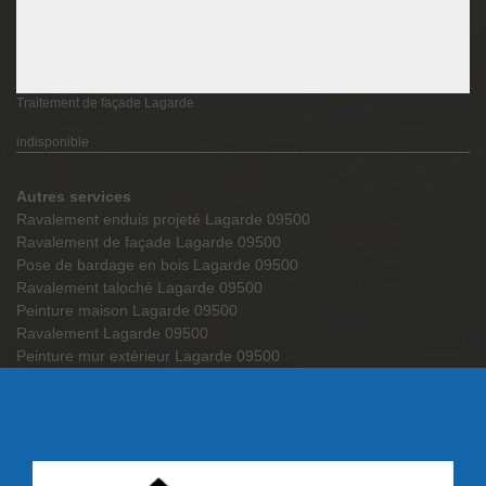
Traitement de façade Lagarde
indisponible
Autres services
Ravalement enduis projeté Lagarde 09500
Ravalement de façade Lagarde 09500
Pose de bardage en bois Lagarde 09500
Ravalement taloché Lagarde 09500
Peinture maison Lagarde 09500
Ravalement Lagarde 09500
Peinture mur extérieur Lagarde 09500