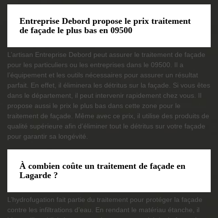
Entreprise Debord propose le prix traitement
de façade le plus bas en 09500
L’artisan Entreprise Debord peut assurer le traitement de façade
pour les particuliers ou les entreprises dans le 09500. Il a
l’équipement et les outils nécessaires pour assurer un résultat
parfait. En effet, il éliminera les détritus sur la façade. Si vous êtes
dans le département, il peut intervenir rapidement chez vous. Il
propose aussi le prix le plus bas dans cette zone pour le
traitement de façade. Même avec ce prix, il utilise des produits de
qualité supérieure afin d’éliminer tout le détritus sur votre façade
pour garantir sa longévité.
À combien coûte un traitement de façade en
Lagarde ?
L’hydrofugation fait partie du traitement pour protéger la façade
contre les infiltrations d’eau. En rendant le matériau étanche, il