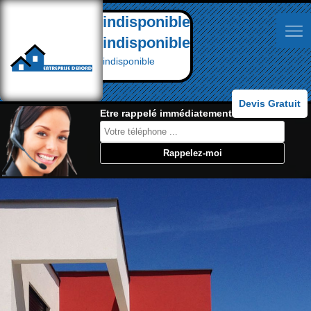
indisponible
indisponible
indisponible
Devis Gratuit
Etre rappelé immédiatement: