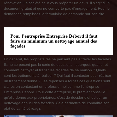
rénovation. La société peut vous préparer un devis. Il s’agit d’un
document gratuit et qui ne comporte pas d’engagement. Pour le
demander, remplissez le formulaire de demande sur son site.
Pour l’entreprise Entreprise Debord il faut
faire au minimum un nettoyage annuel des
façades
En général, les propriétaires ne pensent pas à traiter les façades.
Ils ne se posent pas la série de questions : pourquoi, quand, et
comment nettoyer et traiter les façades de sa maison ? Quels
sont les traitements à réaliser ? Qui faut-il contacter pour réaliser
un traitement donné ? Les réponses à toutes ces questions sont
claires en contactant un professionnel comme l’entreprise
Entreprise Debord. Pour cette entreprise, le premier conseille
qu’elle donne aux propriétaires, c’est de décider d’effectuer un
nettoyage annuel des façades. Cela permettra de connaitre son
état de santé et réagir.