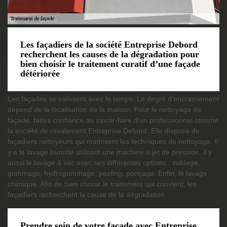
Les façadiers de la société Entreprise Debord
recherchent les causes de la dégradation pour
bien choisir le traitement curatif d’une façade
détériorée
Les façades se salissent avec le temps. Le degré d’encrassement
dépend de la localisation de la maison. Pour le nettoyage de
façade, faites confiance au savoir-faire d’un professionnel comme
la société de ravalement Entreprise Debord. Elle dispose de
façadiers nettoyeurs qui maitrisent les techniques de nettoyage. Il
y a le lavage humide utilisant une machine à jet de pression, il y
aussi le lavage à sec avec ses différentes options : sablage,
gommage, hydrogommage, peeling, ponçage. Enfin, le lavage
chimique. Afin de bien choisir le traitement qui convient, les
façadiers recherchent la cause de la dégradation.
Prendre soin de votre façade avec Entreprise