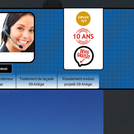
extérieur
Traitement de façade
Ravalement enduis
ge
09 Ariège
projeté 09 Ariège