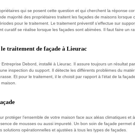
ropriétaires qui se posent cette question et qui cherchent la réponse c
rande majorité des propriétaires traitent les façades de maisons lorsqu
ériodes pour le traitement. Le traitement préventif s’effectue sur suppo
nt curatif se réalise lorsque les façades sont abimées. Il faut faire un 
le traitement de façade à Lieurac
 Entreprise Debord, installé à Lieurac. Il assure toujours un résultat pa
une inspection du support. Il détecte les différents problèmes du matéri
sse. Et pour le traitement, il le choisit par rapport à l’état de la faça
e maison.
façade
r protéger l’ensemble de votre maison face aux aléas climatiques et à 
résence de mousses ou aussi impureté. Un bon soin de façade permet d
solutions opérationnelles et ajustées à tous les types de façades.