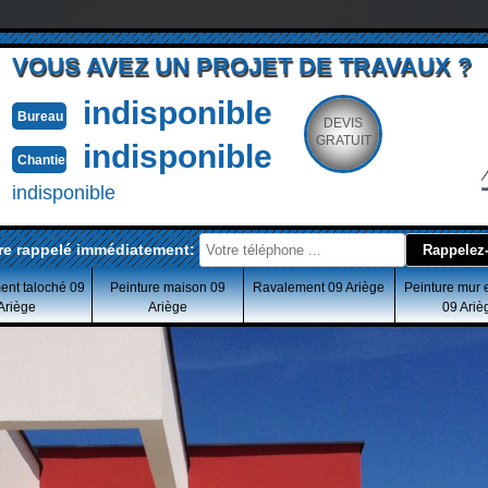
VOUS AVEZ UN PROJET DE TRAVAUX ?
indisponible
Bureau
DEVIS
GRATUIT
indisponible
Chantier
indisponible
re rappelé immédiatement:
ent taloché 09
Peinture maison 09
Ravalement 09 Ariège
Peinture mur 
Ariège
Ariège
09 Ariè