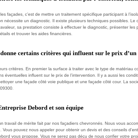
les façades, c’est de mettre un traitement spécifique participant à l’isol
ion nécessite un diagnostic. Il existe plusieurs techniques possibles. L
avaleur, sa prestation consiste à effectuer le diagnostic, présenter les p
tails et trouver les aides financières.
onne certains critères qui influent sur le prix d’un
rs critères. En premier la surface à traiter avec le type de matériau co
ventuelles influent sur le prix de l’intervention. Il y a aussi les conditio
 nettoyer une façade côté voie publique et une façade côté cour. La soci
c 09300.
Entreprise Debord et son équipe
un travail de mérite fait par nos façadiers chevronnés. Nous vous acco
. Vous pouvez nous appeler pour obtenir un devis et des conseils d’entre
Debord vous propose. Vous ne serez pas déçu de nous confier votre p