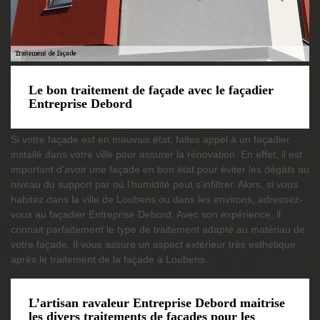
Le bon traitement de façade avec le façadier
Entreprise Debord
Si votre façade est en mauvais état, faites appel à un façadier
installé dans votre ville pour assurer la rénovation. En effet, il est
important d’avoir une façade en bon état pour éviter les dégâts au
niveau du support par où l’humidité peut s’infiltrer. Alors, si vous
habitez dans la ville de Loubens ou dans les environs, adressez-
vous au façadier Entreprise Debord. Avec son expérience, il
connait parfaitement le type de traitement adapté au matériau de
votre façade. Il vous assure un aspect extérieur très esthétique
après le traitement de la façade à Loubens.
L’artisan ravaleur Entreprise Debord maitrise
les divers traitements de façades pour les