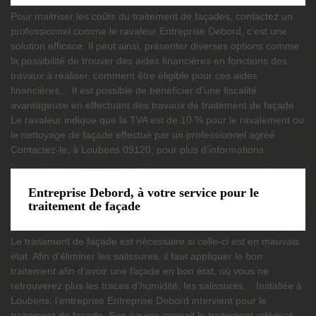
Pour maitriser les coûts du traitement de façades, contactez un
professionnel comme le ravaleur Entreprise Debord, c'est une
solution efficace. Il peut ainsi, présenter diverses options comme
la possibilité de trouver des aides financières en fonctions des
travaux à réaliser, comment être éligible pour ces aides
financières… Il est possible de bénéficier d’une fiscalité
avantageuse en effectuant des travaux de traitement de façade.
Le ravaleur indique que la TVA est de 10 % pour le ravalement ou
le nettoyage de façade effectué par un professionnel agréé.
Contactez-le, à Loubens 09120, pour plus d’informations.
Entreprise Debord, à votre service pour le
traitement de façade
Le traitement de façade est nécessaire si celle-ci est en mauvais
état. Afin d’éliminer les salissures, il faut appliquer le bon
traitement afin d’avoir une façade en bon état, où vous ne
retrouverez plus les traces d’humidité, les salissures… Installée à
Loubens, l’entreprise Entreprise Debord intervient pour le
traitement de façade. Son équipe connait le traitement adéquat