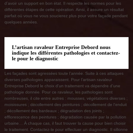
d’avoir un support en bon état. Il respecte les normes pour les
différentes étapes de cette opération. Ainsi, il assure un résultat
parfait où vous ne vous soucierez plus pour votre façade pendant
quelques années.
L’artisan ravaleur Entreprise Debord nous
indique les différentes pathologies et contactez-
le pour le diagnostic
Les façades sont agressées toute l’année. Suite à ces attaques
diverses pathologies apparaissent. Pour l’artisan ravaleur
Entreprise Debord le choix d’un traitement va dépendre d’une
pathologie donnée. Pour ce ravaleur, les pathologies sont
nombreuses, il cite entre autres : mousses, végétations diverses ;
moisissures ; décollement des peintures ; décollement de l’enduit
; décollement des bardeaux ; dégradation des joints ;
efflorescence des peintures ; dégradation causée par la pollution
urbaine… À chaque cas, il faut trouver la cause pour bien choisir
le traitement. Contactez-le pour effectuer un diagnostic. Il sillonne