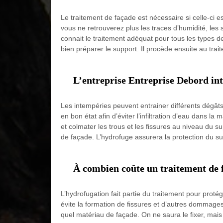
Le traitement de façade est nécessaire si celle-ci es
vous ne retrouverez plus les traces d’humidité, les
connait le traitement adéquat pour tous les types de
bien préparer le support. Il procède ensuite au trait
L’entreprise Entreprise Debord int
Les intempéries peuvent entrainer différents dégâts
en bon état afin d’éviter l’infiltration d’eau dans 
et colmater les trous et les fissures au niveau du s
de façade. L’hydrofuge assurera la protection du su
À combien coûte un traitement de 
L’hydrofugation fait partie du traitement pour protég
évite la formation de fissures et d’autres dommag
quel matériau de façade. On ne saura le fixer, mais