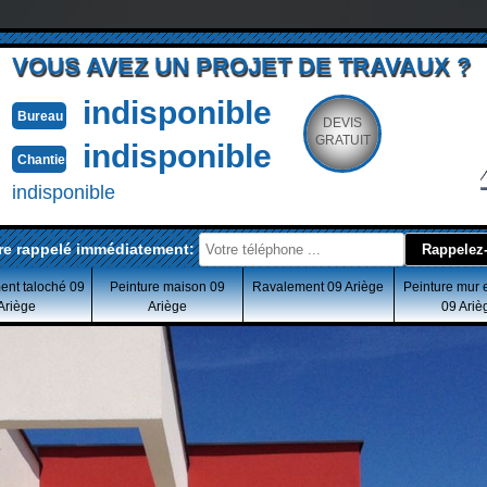
VOUS AVEZ UN PROJET DE TRAVAUX ?
indisponible
Bureau
DEVIS
GRATUIT
indisponible
Chantier
indisponible
re rappelé immédiatement:
ent taloché 09
Peinture maison 09
Ravalement 09 Ariège
Peinture mur 
Ariège
Ariège
09 Ariè