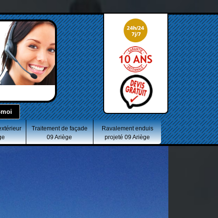
extérieur
Traitement de façade
Ravalement enduis
ge
09 Ariège
projeté 09 Ariège