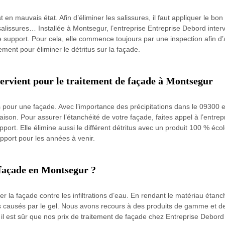
t en mauvais état. Afin d’éliminer les salissures, il faut appliquer le bo
 salissures… Installée à Montsegur, l’entreprise Entreprise Debord inter
 support. Pour cela, elle commence toujours par une inspection afin d’av
ement pour éliminer le détritus sur la façade.
ervient pour le traitement de façade à Montsegur
 pour une façade. Avec l’importance des précipitations dans le 09300 et
la maison. Pour assurer l’étanchéité de votre façade, faites appel à l’en
upport. Elle élimine aussi le différent détritus avec un produit 100 % é
pport pour les années à venir.
façade en Montsegur ?
er la façade contre les infiltrations d’eau. En rendant le matériau étanch
es causés par le gel. Nous avons recours à des produits de gamme et 
 il est sûr que nos prix de traitement de façade chez Entreprise Debord