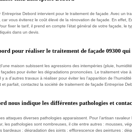
r Entreprise Debord intervient pour le traitement de façade. Avec un tra
 car vous éviterez le coût élevé de la rénovation de façade. En effet, 
ur fixer le tarif, il prend en compte l’état général de votre façade, le ty
diqués dans un devis.
bord pour réaliser le traitement de façade 09300 qui
’une maison subissent les agressions des intempéries (pluie, humidit
 les façades pour éviter les dégradations prononcées. Le traitement vis
a d’autres travaux à réaliser pour éviter les l’apparition de l’humidité p
et parfait, contactez la société de traitement de façade Entreprise De
d nous indique les différentes pathologies et contac
es attaques diverses pathologies apparaissent. Pour l’artisan ravaleur 
, les pathologies sont nombreuses, il cite entre autres : mousses, vég
es bardeaux ; dégradation des joints ; efflorescence des peintures ; dé