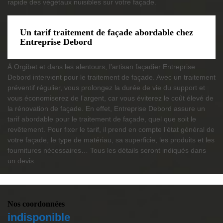
rapide des végétaux nuisibles sur votre façade.
Un tarif traitement de façade abordable chez
Entreprise Debord
À Orgibet et dans les alentours, l’artisan façadier Entreprise
Debord intervient pour le traitement de façade. Avec un traitement
préventif régulier, vous prolongez la durée de vie du support et
vous économiserez de l’argent, car vous éviterez le coût élevé de
la rénovation de façade. En effet, Entreprise Debord assure un
tarif abordable pour le traitement de façade, quel que soit le
revêtement. Pour fixer le tarif, il prend en compte l’état général de
votre façade, le type de matériau, sa superficie, les produits et les
fournitures nécessaires… Tous les détails seront indiqués dans
un devis.
Nos coordonnées
indisponible