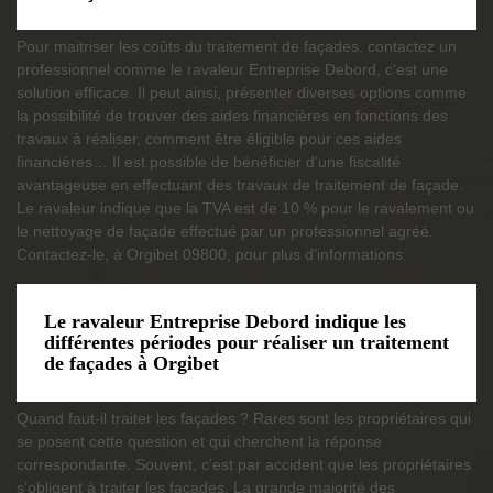
Pour maitriser les coûts du traitement de façades, contactez un
professionnel comme le ravaleur Entreprise Debord, c'est une
solution efficace. Il peut ainsi, présenter diverses options comme
la possibilité de trouver des aides financières en fonctions des
travaux à réaliser, comment être éligible pour ces aides
financières… Il est possible de bénéficier d’une fiscalité
avantageuse en effectuant des travaux de traitement de façade.
Le ravaleur indique que la TVA est de 10 % pour le ravalement ou
le nettoyage de façade effectué par un professionnel agréé.
Contactez-le, à Orgibet 09800, pour plus d’informations.
Le ravaleur Entreprise Debord indique les
différentes périodes pour réaliser un traitement
de façades à Orgibet
Quand faut-il traiter les façades ? Rares sont les propriétaires qui
se posent cette question et qui cherchent la réponse
correspondante. Souvent, c’est par accident que les propriétaires
s’obligent à traiter les façades. La grande majorité des