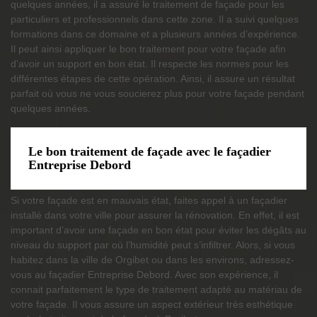
quelques années, il a assuré le traitement de façade pour les
particuliers et professionnels dans cette zone. Il a suivi quelques
formations dans ce domaine et a plusieurs années d’expérience.
Il peut ainsi appliquer le bon traitement pour votre façade afin
d’avoir un support en bon état. Il respecte les normes pour les
différentes étapes de cette opération. Ainsi, il assure un résultat
parfait où vous ne vous soucierez plus pour votre façade pendant
quelques années.
Le bon traitement de façade avec le façadier
Entreprise Debord
Si votre façade est en mauvais état, faites appel à un façadier
installé dans votre ville pour assurer la rénovation. En effet, il est
important d’avoir une façade en bon état pour éviter les dégâts au
niveau du support par où l’humidité peut s’infiltrer. Alors, si vous
habitez dans la ville de Orgibet ou dans les environs, adressez-
vous au façadier Entreprise Debord. Avec son expérience, il
connait parfaitement le type de traitement adapté au matériau de
votre façade. Il vous assure un aspect extérieur très esthétique