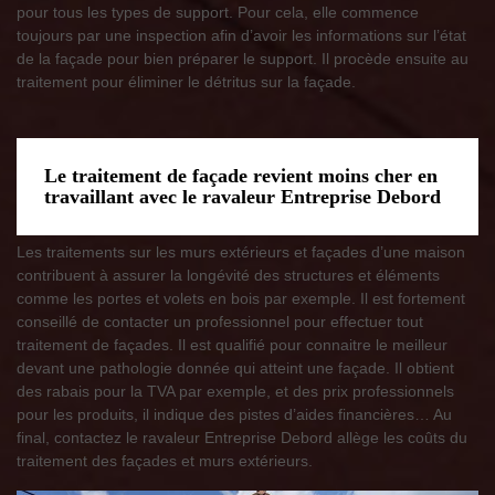
pour tous les types de support. Pour cela, elle commence
toujours par une inspection afin d’avoir les informations sur l’état
de la façade pour bien préparer le support. Il procède ensuite au
traitement pour éliminer le détritus sur la façade.
Le traitement de façade revient moins cher en
travaillant avec le ravaleur Entreprise Debord
Les traitements sur les murs extérieurs et façades d’une maison
contribuent à assurer la longévité des structures et éléments
comme les portes et volets en bois par exemple. Il est fortement
conseillé de contacter un professionnel pour effectuer tout
traitement de façades. Il est qualifié pour connaitre le meilleur
devant une pathologie donnée qui atteint une façade. Il obtient
des rabais pour la TVA par exemple, et des prix professionnels
pour les produits, il indique des pistes d’aides financières… Au
final, contactez le ravaleur Entreprise Debord allège les coûts du
traitement des façades et murs extérieurs.