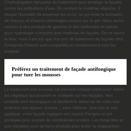
L’hydrofugation fait partie du traitement pour protéger la façade
contre les infiltrations d’eau. En rendant le matériau étanche, il
bloque l’humidité de traverser les murs, ce qui évite la formation
de fissures et d’autres dommages causés par le gel. Nous avons
recours à des produits de gamme et des méthodes de pointe
pour hydrofuger n’importe quel matériau de façade. On ne saura
le fixer, mais il est sûr que nos prix de traitement de façade chez
Entreprise Debord sont compétitifs et conviennent à tous les
budgets.
Préférez un traitement de façade antifongique
pour tuer les mousses
Le traitement anti-mousse est souvent indispensable pour retirer
les végétaux qui peuvent se multiplier sur les façades. Nos
produits sont écologiques et facilitent le débarras de votre mur
extérieur des algues, lichens… sans l’abîmer. Une fois le soin
appliqué, votre façade regagne son aspect d’origine et est
protégée pour encore de nombreuses années. Les fongicides et
anti-mousses sont de bons produits pour éviter la réapparition