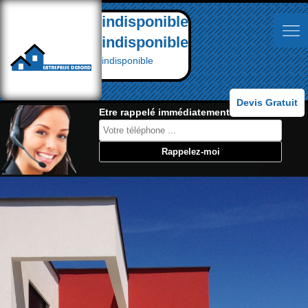
indisponible
indisponible
indisponible
Devis Gratuit
Etre rappelé immédiatement: