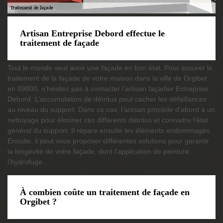
Artisan Entreprise Debord effectue le
traitement de façade
Tout le monde veut avoir une façade en bon état. Pour assurer le
traitement de la façade de votre maison dans la ville de Orgibet
en 09800, n’hésitez pas à contacter l’artisan façadier Entreprise
Debord. L’accumulation de détritus peut cacher les défaillances
au niveau du support. Dans ce cas, l’artisan procède d’abord à un
nettoyage pour éliminer ces différents détritus et connaitre l’état
général du support. Il répare ensuite les éléments endommagés.
Ensuite, il peut vous proposer différentes solutions pour garantir
la longévité de votre façade, dont l’application de peinture,
l’hydrofuge…
À combien coûte un traitement de façade en
Orgibet ?