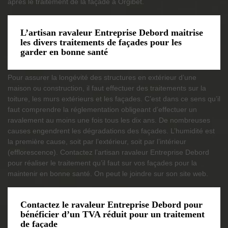
après le traitement de la façade à Orgibet.
L’artisan ravaleur Entreprise Debord maitrise
les divers traitements de façades pour les
garder en bonne santé
Pour assurer la longévité des structures en extérieur d’une
maison ou construction, il faut effectuer des traitements sur la
toiture, les murs extérieurs et les façades. C’est dans ce sens qu’il
faut comprendre la réglementation obligeant d’effectuer un
ravalement au moins une fois tous les dix ans. De nombreuses
causes engendrent les dégradations des façades. L’humidité est
la première cause, soit par l’extérieur, soit par l’intérieur
(efflorescence). Contactez l’artisan ravaleur Entreprise Debord
pour réaliser le traitement qu’il faut sur vos façades pour la
maintenir en bonne santé. On peut le joindre sur son site web.
Contactez le ravaleur Entreprise Debord pour
bénéficier d’un TVA réduit pour un traitement
de façade