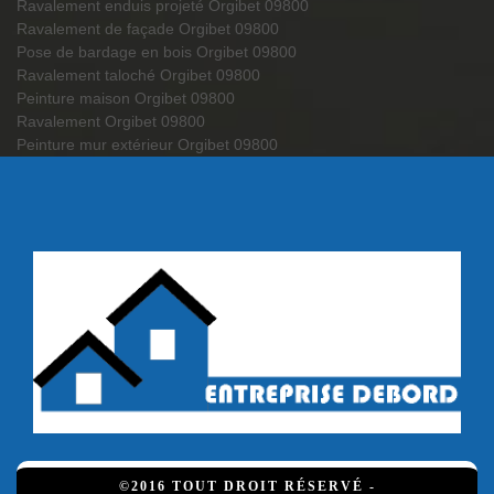
Ravalement enduis projeté Orgibet 09800
Ravalement de façade Orgibet 09800
Pose de bardage en bois Orgibet 09800
Ravalement taloché Orgibet 09800
Peinture maison Orgibet 09800
Ravalement Orgibet 09800
Peinture mur extérieur Orgibet 09800
©2016 TOUT DROIT RÉSERVÉ -