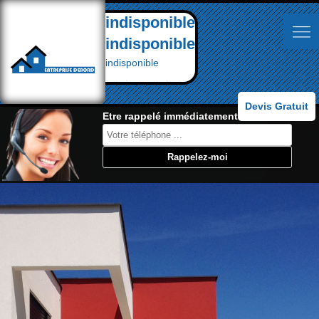
indisponible
indisponible
indisponible
Devis Gratuit
Etre rappelé immédiatement: