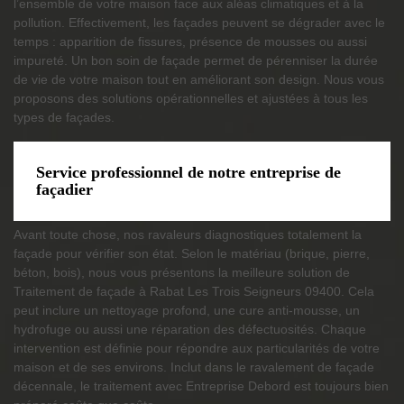
l’ensemble de votre maison face aux aléas climatiques et à la
pollution. Effectivement, les façades peuvent se dégrader avec le
temps : apparition de fissures, présence de mousses ou aussi
impureté. Un bon soin de façade permet de pérenniser la durée
de vie de votre maison tout en améliorant son design. Nous vous
proposons des solutions opérationnelles et ajustées à tous les
types de façades.
Service professionnel de notre entreprise de
façadier
Avant toute chose, nos ravaleurs diagnostiques totalement la
façade pour vérifier son état. Selon le matériau (brique, pierre,
béton, bois), nous vous présentons la meilleure solution de
Traitement de façade à Rabat Les Trois Seigneurs 09400. Cela
peut inclure un nettoyage profond, une cure anti-mousse, un
hydrofuge ou aussi une réparation des défectuosités. Chaque
intervention est définie pour répondre aux particularités de votre
maison et de ses environs. Inclut dans le ravalement de façade
décennale, le traitement avec Entreprise Debord est toujours bien