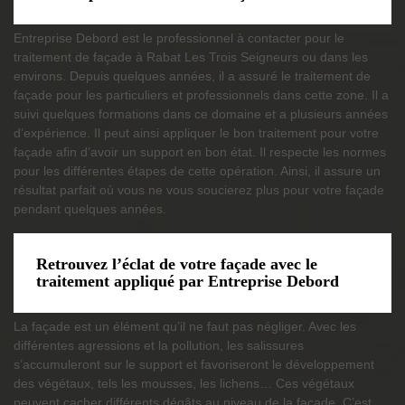
Entreprise Debord est le professionnel à contacter pour le
traitement de façade à Rabat Les Trois Seigneurs ou dans les
environs. Depuis quelques années, il a assuré le traitement de
façade pour les particuliers et professionnels dans cette zone. Il a
suivi quelques formations dans ce domaine et a plusieurs années
d’expérience. Il peut ainsi appliquer le bon traitement pour votre
façade afin d’avoir un support en bon état. Il respecte les normes
pour les différentes étapes de cette opération. Ainsi, il assure un
résultat parfait où vous ne vous soucierez plus pour votre façade
pendant quelques années.
Retrouvez l’éclat de votre façade avec le
traitement appliqué par Entreprise Debord
La façade est un élément qu’il ne faut pas négliger. Avec les
différentes agressions et la pollution, les salissures
s’accumuleront sur le support et favoriseront le développement
des végétaux, tels les mousses, les lichens… Ces végétaux
peuvent cacher différents dégâts au niveau de la façade. C’est