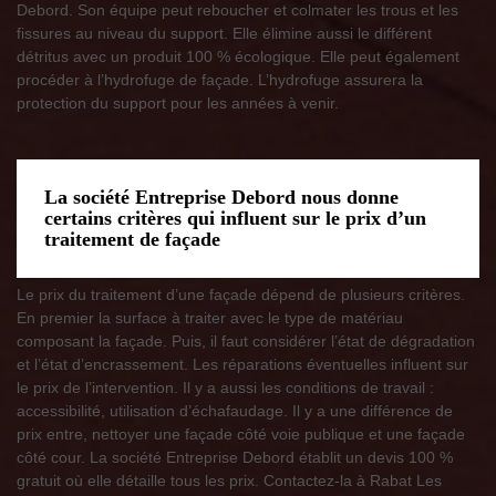
Debord. Son équipe peut reboucher et colmater les trous et les
fissures au niveau du support. Elle élimine aussi le différent
détritus avec un produit 100 % écologique. Elle peut également
procéder à l’hydrofuge de façade. L’hydrofuge assurera la
protection du support pour les années à venir.
La société Entreprise Debord nous donne
certains critères qui influent sur le prix d’un
traitement de façade
Le prix du traitement d’une façade dépend de plusieurs critères.
En premier la surface à traiter avec le type de matériau
composant la façade. Puis, il faut considérer l’état de dégradation
et l’état d’encrassement. Les réparations éventuelles influent sur
le prix de l’intervention. Il y a aussi les conditions de travail :
accessibilité, utilisation d’échafaudage. Il y a une différence de
prix entre, nettoyer une façade côté voie publique et une façade
côté cour. La société Entreprise Debord établit un devis 100 %
gratuit où elle détaille tous les prix. Contactez-la à Rabat Les