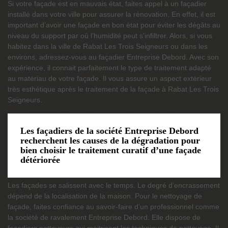
Si votre façade est en mauvais état, faites appel à un façadier
installé dans votre ville pour assurer la rénovation. En effet, il est
important d’avoir une façade en bon état pour éviter les dégâts au
niveau du support par où l’humidité peut s’infiltrer. Alors, si vous
habitez dans la ville de Rabat Les Trois Seigneurs ou dans les
environs, adressez-vous au façadier Entreprise Debord. Avec son
expérience, il connait parfaitement le type de traitement adapté
au matériau de votre façade. Il vous assure un aspect extérieur
très esthétique après le traitement de la façade à Rabat Les Trois
Seigneurs.
Les façadiers de la société Entreprise Debord
recherchent les causes de la dégradation pour
bien choisir le traitement curatif d’une façade
détériorée
Les façades se salissent avec le temps. Le degré d’encrassement
dépend de la localisation de la maison. Pour le nettoyage de
façade, faites confiance au savoir-faire d’un professionnel comme
la société de ravalement Entreprise Debord. Elle dispose de