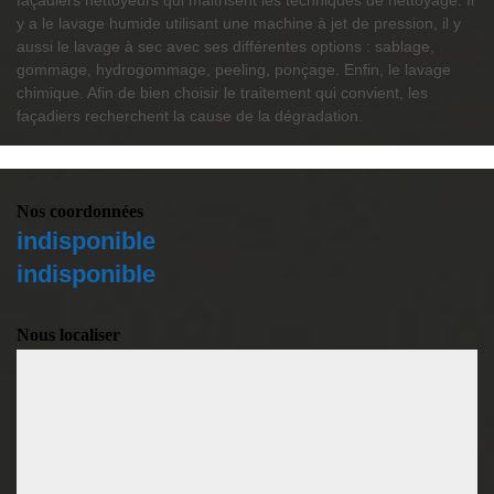
façadiers nettoyeurs qui maitrisent les techniques de nettoyage. Il
y a le lavage humide utilisant une machine à jet de pression, il y
aussi le lavage à sec avec ses différentes options : sablage,
gommage, hydrogommage, peeling, ponçage. Enfin, le lavage
chimique. Afin de bien choisir le traitement qui convient, les
façadiers recherchent la cause de la dégradation.
Nos coordonnées
indisponible
indisponible
Nous localiser