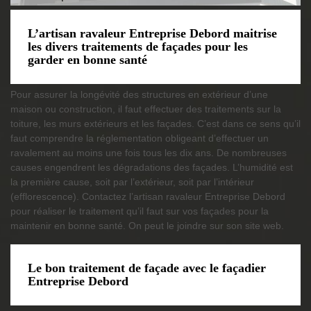
L’artisan ravaleur Entreprise Debord maitrise
les divers traitements de façades pour les
garder en bonne santé
Pour assurer la longévité des structures en extérieur d’une
maison ou construction, il faut effectuer des traitements sur la
toiture, les murs extérieurs et les façades. C’est dans ce sens qu’il
faut comprendre la réglementation obligeant d’effectuer un
ravalement au moins une fois tous les dix ans. De nombreuses
causes engendrent les dégradations des façades. L’humidité est
la première cause, soit par l’extérieur, soit par l’intérieur
(efflorescence). Contactez l’artisan ravaleur Entreprise Debord
pour réaliser le traitement qu’il faut sur vos façades pour la
maintenir en bonne santé. On peut le joindre sur son site web.
Le bon traitement de façade avec le façadier
Entreprise Debord