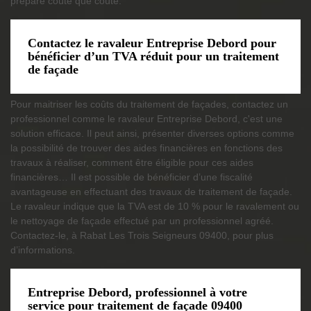
préparé coûte que coûte.
Contactez le ravaleur Entreprise Debord pour
bénéficier d’un TVA réduit pour un traitement
de façade
Pour maitriser les coûts du traitement de façades, contactez un
professionnel comme le ravaleur Entreprise Debord, c'est une
solution efficace. Il peut ainsi, présenter diverses options comme
la possibilité de trouver des aides financières en fonctions des
travaux à réaliser, comment être éligible pour ces aides
financières… Il est possible de bénéficier d’une fiscalité
avantageuse en effectuant des travaux de traitement de façade.
Le ravaleur indique que la TVA est de 10 % pour le ravalement ou
le nettoyage de façade effectué par un professionnel agréé.
Contactez-le, à Rabat Les Trois Seigneurs 09400, pour plus
d’informations.
Entreprise Debord, professionnel à votre
service pour traitement de façade 09400