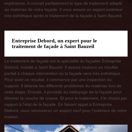
expérience, il connait parfaitement le type de traitement adapté
au matériau de votre façade. Il vous assure un aspect extérieur
très esthétique après le traitement de la façade à Saint Bauzeil.
Entreprise Debord, un expert pour le
traitement de façade à Saint Bauzeil
Le traitement de façade est la spécialité du façadier Entreprise
Debord, installé à Saint Bauzeil. Il assure toujours un résultat
parfait à chaque intervention où la façade sera très esthétique.
Pour avoir ce résultat, il commence par une inspection du
support. Il détecte les différents problèmes du matériau lors de
cette étape. Ensuite, il procède au nettoyage de la façade pour
éliminer la couche de crasse. Et pour le traitement, il le choisit par
rapport à l’état de la façade. En faisant appel à Entreprise
Debord, vous retrouverez un aspect neuf pour l’extérieur de votre
maison.