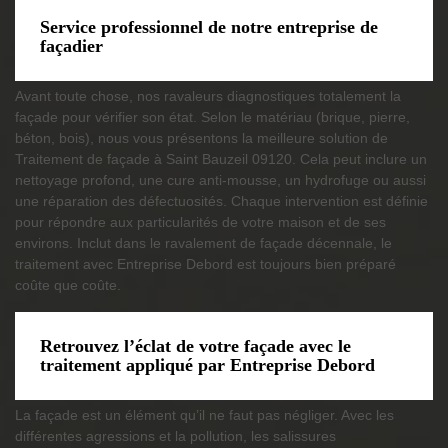
Service professionnel de notre entreprise de
façadier
Avant toute chose, nos ravaleurs diagnostiques totalement la
façade pour vérifier son état. Selon le matériau (brique, pierre,
béton, bois), nous vous présentons la meilleure solution de
Traitement de façade à Saint Bauzeil 09120. Cela peut inclure un
nettoyage profond, une cure anti-mousse, un hydrofuge ou aussi
une réparation des défectuosités. Chaque intervention est définie
pour répondre aux particularités de votre maison et de ses
environs. Inclut dans le ravalement de façade décennale, le
traitement avec Entreprise Debord est toujours bien préparé
coûte que coûte.
Retrouvez l’éclat de votre façade avec le
traitement appliqué par Entreprise Debord
La façade est un élément qu’il ne faut pas négliger. Avec les
différentes agressions et la pollution, les salissures