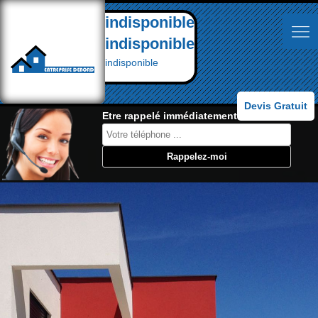
indisponible
indisponible
indisponible
Devis Gratuit
Etre rappelé immédiatement: