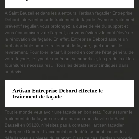
À Saint Bauzeil et dans les alentours, l’artisan façadier Entreprise
Debord intervient pour le traitement de façade. Avec un traitement
préventif régulier, vous prolongez la durée de vie du support et
vous économiserez de l’argent, car vous éviterez le coût élevé de
la rénovation de façade. En effet, Entreprise Debord assure un
tarif abordable pour le traitement de façade, quel que soit le
revêtement. Pour fixer le tarif, il prend en compte l’état général de
votre façade, le type de matériau, sa superficie, les produits et les
fournitures nécessaires… Tous les détails seront indiqués dans
un devis.
Artisan Entreprise Debord effectue le
traitement de façade
Tout le monde veut avoir une façade en bon état. Pour assurer le
traitement de la façade de votre maison dans la ville de Saint
Bauzeil en 09120, n’hésitez pas à contacter l’artisan façadier
Entreprise Debord. L’accumulation de détritus peut cacher les
défaillances au niveau du support. Dans ce cas, l’artisan procède