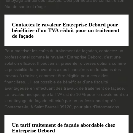
nettoyage annuel des façades. Cela permettra de connaitre son
état de santé et réagir.
Contactez le ravaleur Entreprise Debord pour
bénéficier d’un TVA réduit pour un traitement
de façade
Pour maitriser les coûts du traitement de façades, contactez un
professionnel comme le ravaleur Entreprise Debord, c'est une
solution efficace. Il peut ainsi, présenter diverses options comme
la possibilité de trouver des aides financières en fonctions des
travaux à réaliser, comment être éligible pour ces aides
financières… Il est possible de bénéficier d’une fiscalité
avantageuse en effectuant des travaux de traitement de façade.
Le ravaleur indique que la TVA est de 10 % pour le ravalement ou
le nettoyage de façade effectué par un professionnel agréé.
Contactez-le, à Saint Bauzeil 09120, pour plus d’informations.
Un tarif traitement de façade abordable chez
Entreprise Debord