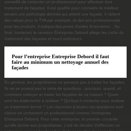
conseillé de contacter un professionnel pour effectuer tout
traitement de façades. Il est qualifié pour connaitre le meilleur
devant une pathologie donnée qui atteint une façade. Il obtient
des rabais pour la TVA par exemple, et des prix professionnels
pour les produits, il indique des pistes d’aides financières… Au
final, contactez le ravaleur Entreprise Debord allège les coûts du
traitement des façades et murs extérieurs.
Pour l’entreprise Entreprise Debord il faut
faire au minimum un nettoyage annuel des
façades
En général, les propriétaires ne pensent pas à traiter les façades.
Ils ne se posent pas la série de questions : pourquoi, quand, et
comment nettoyer et traiter les façades de sa maison ? Quels
sont les traitements à réaliser ? Qui faut-il contacter pour réaliser
un traitement donné ? Les réponses à toutes ces questions sont
claires en contactant un professionnel comme l’entreprise
Entreprise Debord. Pour cette entreprise, le premier conseille
qu’elle donne aux propriétaires, c’est de décider d’effectuer un