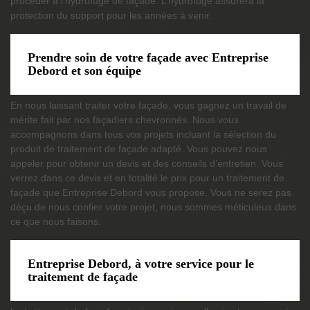
procéder à l’hydrofuge de façade. L’hydrofuge assurera la
protection du support pour les années à venir.
Prendre soin de votre façade avec Entreprise
Debord et son équipe
En nous laissant traiter votre façade, vous gagnez un travail de
mérite fait par nos façadiers chevronnés. Nous vous
accompagnons dans tous vos projets incluant la sélection du
produit de traitement de façade adapté. Vous pouvez nous
appeler pour obtenir un devis et des conseils d’entretien. Vous
verrez dans ce devis et en totalité le prix pour un traitement de
façade que Entreprise Debord vous propose. Vous ne serez pas
déçu de nous confier votre projet, nous sommes méticuleux dans
ce que nous faisons.
Entreprise Debord, à votre service pour le
traitement de façade