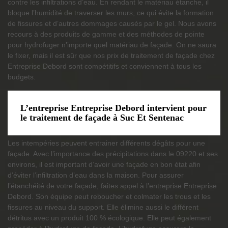
contre les infiltrations d’eau. En rendant le matériau étanche, il
bloque l’humidité de traverser les murs, ce qui évite la formation
de fissures et d’autres dommages causés par le gel. Nous avons
recours à des produits de gamme et des méthodes de pointe
pour hydrofuger n’importe quel matériau de façade. On ne saura
le fixer, mais il est sûr que nos prix de traitement de façade chez
Entreprise Debord sont compétitifs et conviennent à tous les
budgets.
L’entreprise Entreprise Debord intervient pour
le traitement de façade à Suc Et Sentenac
Les intempéries peuvent entrainer différents dégâts pour une
façade. Avec l’importance des précipitations dans le 09220 et ses
environs, il est important d’avoir une façade en bon état afin
d’éviter l’infiltration d’eau dans la maison. Pour assurer
l’étanchéité de votre façade, faites appel à l’entreprise Entreprise
Debord. Son équipe peut reboucher et colmater les trous et les
fissures au niveau du support. Elle élimine aussi le différent
détritus avec un produit 100 % écologique. Elle peut également