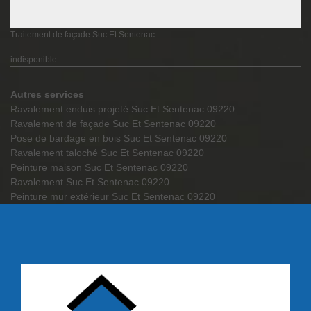
Traitement de façade Suc Et Sentenac
indisponible
Autres services
Ravalement enduis projeté Suc Et Sentenac 09220
Ravalement de façade Suc Et Sentenac 09220
Pose de bardage en bois Suc Et Sentenac 09220
Ravalement taloché Suc Et Sentenac 09220
Peinture maison Suc Et Sentenac 09220
Ravalement Suc Et Sentenac 09220
Peinture mur extérieur Suc Et Sentenac 09220