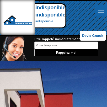
indisponible
indisponible
indisponible
Devis Gratuit
Etre rappelé immédiatement: