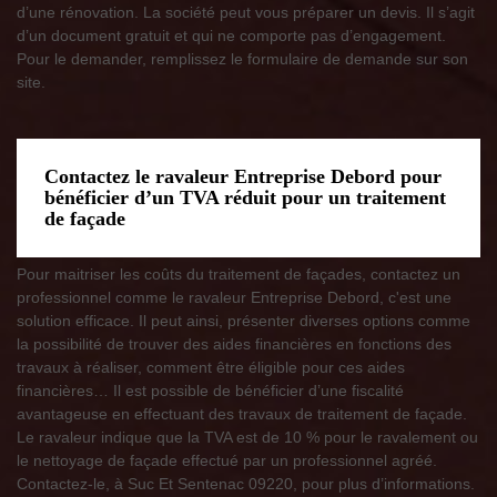
d’une rénovation. La société peut vous préparer un devis. Il s’agit
d’un document gratuit et qui ne comporte pas d’engagement.
Pour le demander, remplissez le formulaire de demande sur son
site.
Contactez le ravaleur Entreprise Debord pour
bénéficier d’un TVA réduit pour un traitement
de façade
Pour maitriser les coûts du traitement de façades, contactez un
professionnel comme le ravaleur Entreprise Debord, c'est une
solution efficace. Il peut ainsi, présenter diverses options comme
la possibilité de trouver des aides financières en fonctions des
travaux à réaliser, comment être éligible pour ces aides
financières… Il est possible de bénéficier d’une fiscalité
avantageuse en effectuant des travaux de traitement de façade.
Le ravaleur indique que la TVA est de 10 % pour le ravalement ou
le nettoyage de façade effectué par un professionnel agréé.
Contactez-le, à Suc Et Sentenac 09220, pour plus d’informations.