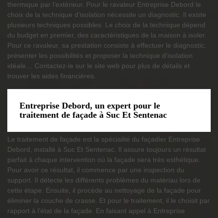
thermique par l’extérieur. Pour le ravaleur Entreprise Debord le
choix de la technique d’isolation nécessite un diagnostic. Il existe
plusieurs techniques possibles. Le choix de la technique dépend
du budget en premier, des caractéristiques de la maison à isoler.
Pour ce ravaleur, sa prestation consiste à effectuer le diagnostic,
présenter les possibilités et proposer la technique d’isolation
idéale… Contactez-le sur le site web pour plus de détails et
trouver les aides financières.
Entreprise Debord, un expert pour le
traitement de façade à Suc Et Sentenac
Le traitement de façade est la spécialité du façadier Entreprise
Debord, installé à Suc Et Sentenac. Il assure toujours un résultat
parfait à chaque intervention où la façade sera très esthétique.
Pour avoir ce résultat, il commence par une inspection du
support. Il détecte les différents problèmes du matériau lors de
cette étape. Ensuite, il procède au nettoyage de la façade pour
éliminer la couche de crasse. Et pour le traitement, il le choisit par
rapport à l’état de la façade. En faisant appel à Entreprise