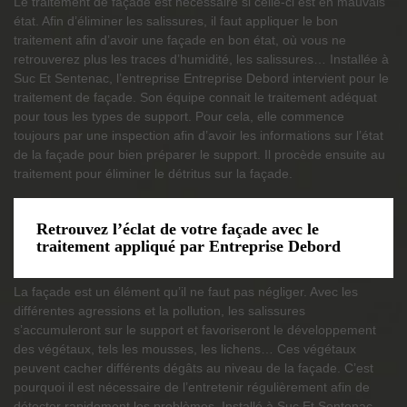
Le traitement de façade est nécessaire si celle-ci est en mauvais
état. Afin d’éliminer les salissures, il faut appliquer le bon
traitement afin d’avoir une façade en bon état, où vous ne
retrouverez plus les traces d’humidité, les salissures… Installée à
Suc Et Sentenac, l’entreprise Entreprise Debord intervient pour le
traitement de façade. Son équipe connait le traitement adéquat
pour tous les types de support. Pour cela, elle commence
toujours par une inspection afin d’avoir les informations sur l’état
de la façade pour bien préparer le support. Il procède ensuite au
traitement pour éliminer le détritus sur la façade.
Retrouvez l’éclat de votre façade avec le
traitement appliqué par Entreprise Debord
La façade est un élément qu’il ne faut pas négliger. Avec les
différentes agressions et la pollution, les salissures
s’accumuleront sur le support et favoriseront le développement
des végétaux, tels les mousses, les lichens… Ces végétaux
peuvent cacher différents dégâts au niveau de la façade. C’est
pourquoi il est nécessaire de l’entretenir régulièrement afin de
détecter rapidement les problèmes. Installé à Suc Et Sentenac,