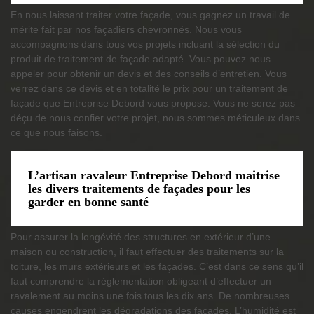
En nous laissant traiter votre façade, vous gagnez un travail de
mérite fait par nos façadiers chevronnés. Nous vous
accompagnons dans tous vos projets incluant la sélection du
produit de traitement de façade adapté. Vous pouvez nous
appeler pour obtenir un devis et des conseils d’entretien. Vous
verrez dans ce devis et en totalité le prix pour un traitement de
façade que Entreprise Debord vous propose. Vous ne serez pas
déçu de nous confier votre projet, nous sommes méticuleux dans
ce que nous faisons.
L’artisan ravaleur Entreprise Debord maitrise
les divers traitements de façades pour les
garder en bonne santé
Pour assurer la longévité des structures en extérieur d’une
maison ou construction, il faut effectuer des traitements sur la
toiture, les murs extérieurs et les façades. C’est dans ce sens qu’il
faut comprendre la réglementation obligeant d’effectuer un
ravalement au moins une fois tous les dix ans. De nombreuses
causes engendrent les dégradations des façades. L’humidité est