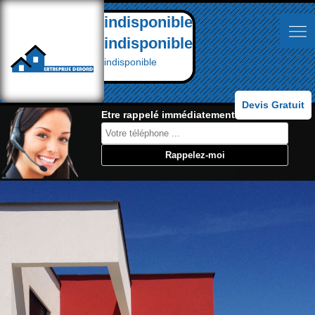
indisponible
indisponible
indisponible
Devis Gratuit
Etre rappelé immédiatement: