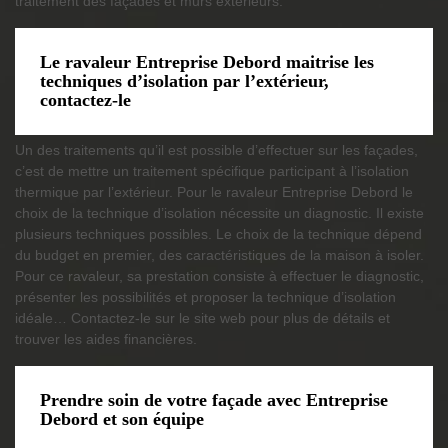
traitement des façades et murs extérieurs.
Le ravaleur Entreprise Debord maitrise les
techniques d’isolation par l’extérieur,
contactez-le
Un des traitements qu’il est possible d’effectuer sur les façades,
c’est de mettre un traitement spécifique participant à l’isolation
thermique par l’extérieur. Pour le ravaleur Entreprise Debord le
choix de la technique d’isolation nécessite un diagnostic. Il existe
plusieurs techniques possibles. Le choix de la technique dépend
du budget en premier, des caractéristiques de la maison à isoler.
Pour ce ravaleur, sa prestation consiste à effectuer le diagnostic,
présenter les possibilités et proposer la technique d’isolation
idéale… Contactez-le sur le site web pour plus de détails et
trouver les aides financières.
Prendre soin de votre façade avec Entreprise
Debord et son équipe