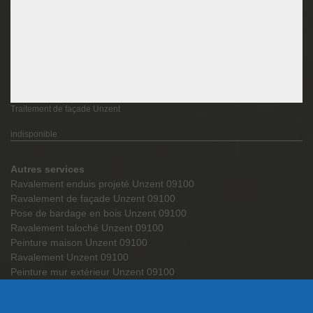
Traitement de façade Unzent
indisponible
Autres services
Ravalement enduis projeté Unzent 09100
Ravalement de façade Unzent 09100
Pose de bardage en bois Unzent 09100
Ravalement taloché Unzent 09100
Peinture maison Unzent 09100
Ravalement Unzent 09100
Peinture mur extérieur Unzent 09100