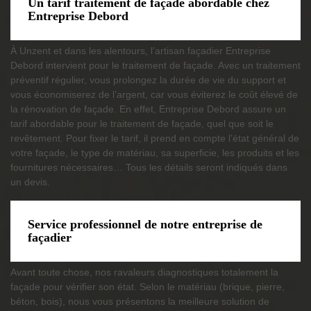
Un tarif traitement de façade abordable chez
Entreprise Debord
À Unzent et dans les alentours, l’artisan façadier Entreprise
Debord intervient pour le traitement de façade. Avec un traitement
préventif régulier, vous prolongez la durée de vie du support et
vous économiserez de l’argent, car vous éviterez le coût élevé de
la rénovation de façade. En effet, Entreprise Debord assure un
tarif abordable pour le traitement de façade, quel que soit le
revêtement. Pour fixer le tarif, il prend en compte l’état général de
votre façade, le type de matériau, sa superficie, les produits et les
fournitures nécessaires… Tous les détails seront indiqués dans
un devis.
Service professionnel de notre entreprise de
façadier
Avant toute chose, nos ravaleurs diagnostiques totalement la
façade pour vérifier son état. Selon le matériau (brique, pierre,
béton, bois), nous vous présentons la meilleure solution de