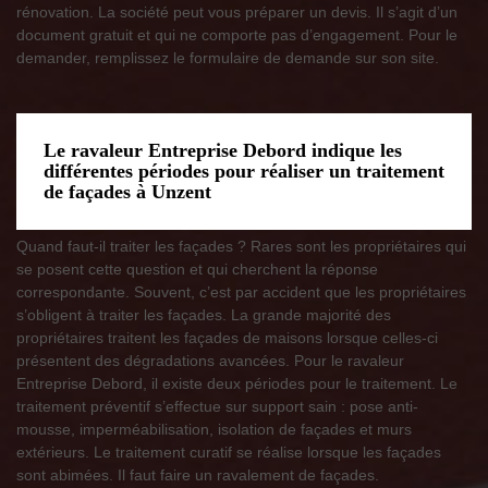
rénovation. La société peut vous préparer un devis. Il s’agit d’un
document gratuit et qui ne comporte pas d’engagement. Pour le
demander, remplissez le formulaire de demande sur son site.
Le ravaleur Entreprise Debord indique les
différentes périodes pour réaliser un traitement
de façades à Unzent
Quand faut-il traiter les façades ? Rares sont les propriétaires qui
se posent cette question et qui cherchent la réponse
correspondante. Souvent, c’est par accident que les propriétaires
s’obligent à traiter les façades. La grande majorité des
propriétaires traitent les façades de maisons lorsque celles-ci
présentent des dégradations avancées. Pour le ravaleur
Entreprise Debord, il existe deux périodes pour le traitement. Le
traitement préventif s’effectue sur support sain : pose anti-
mousse, imperméabilisation, isolation de façades et murs
extérieurs. Le traitement curatif se réalise lorsque les façades
sont abimées. Il faut faire un ravalement de façades.