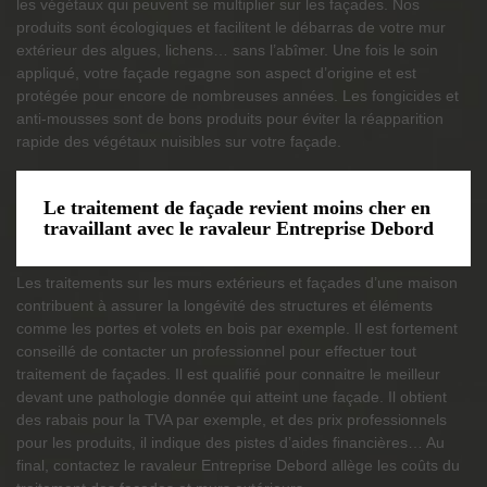
les végétaux qui peuvent se multiplier sur les façades. Nos
produits sont écologiques et facilitent le débarras de votre mur
extérieur des algues, lichens… sans l’abîmer. Une fois le soin
appliqué, votre façade regagne son aspect d’origine et est
protégée pour encore de nombreuses années. Les fongicides et
anti-mousses sont de bons produits pour éviter la réapparition
rapide des végétaux nuisibles sur votre façade.
Le traitement de façade revient moins cher en
travaillant avec le ravaleur Entreprise Debord
Les traitements sur les murs extérieurs et façades d’une maison
contribuent à assurer la longévité des structures et éléments
comme les portes et volets en bois par exemple. Il est fortement
conseillé de contacter un professionnel pour effectuer tout
traitement de façades. Il est qualifié pour connaitre le meilleur
devant une pathologie donnée qui atteint une façade. Il obtient
des rabais pour la TVA par exemple, et des prix professionnels
pour les produits, il indique des pistes d’aides financières… Au
final, contactez le ravaleur Entreprise Debord allège les coûts du