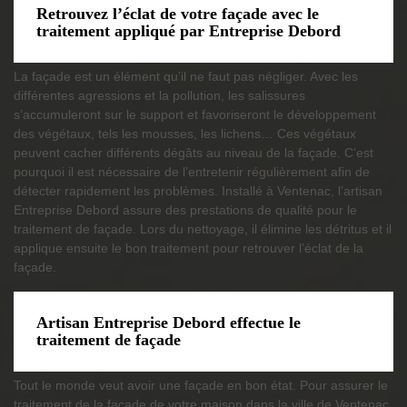
Retrouvez l’éclat de votre façade avec le
traitement appliqué par Entreprise Debord
La façade est un élément qu’il ne faut pas négliger. Avec les
différentes agressions et la pollution, les salissures
s’accumuleront sur le support et favoriseront le développement
des végétaux, tels les mousses, les lichens… Ces végétaux
peuvent cacher différents dégâts au niveau de la façade. C’est
pourquoi il est nécessaire de l’entretenir régulièrement afin de
détecter rapidement les problèmes. Installé à Ventenac, l’artisan
Entreprise Debord assure des prestations de qualité pour le
traitement de façade. Lors du nettoyage, il élimine les détritus et il
applique ensuite le bon traitement pour retrouver l’éclat de la
façade.
Artisan Entreprise Debord effectue le
traitement de façade
Tout le monde veut avoir une façade en bon état. Pour assurer le
traitement de la façade de votre maison dans la ville de Ventenac