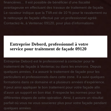
financières… Il est possible de bénéficier d’une fiscalité
avantageuse en effectuant des travaux de traitement de façade.
Le ravaleur indique que la TVA est de 10 % pour le ravalement ou
le nettoyage de façade effectué par un professionnel agréé.
Contactez-le, à Ventenac 09120, pour plus d’informations.
Entreprise Debord, professionnel à votre
service pour traitement de façade 09120
Entreprise Debord est le professionnel à contacter pour le
traitement de façade à Ventenac ou dans les environs. Depuis
quelques années, il a assuré le traitement de façade pour les
particuliers et professionnels dans cette zone. Il a suivi quelques
formations dans ce domaine et a plusieurs années d’expérience.
Il peut ainsi appliquer le bon traitement pour votre façade afin
d’avoir un support en bon état. Il respecte les normes pour les
différentes étapes de cette opération. Ainsi, il assure un résultat
parfait où vous ne vous soucierez plus pour votre façade pendant
quelques années.