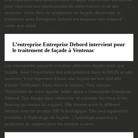
pour répondre aux particularités de votre maison et de ses
environs. Inclut dans le ravalement de façade décennale, le
traitement avec Entreprise Debord est toujours bien préparé
coûte que coûte.
L’entreprise Entreprise Debord intervient pour
le traitement de façade à Ventenac
Les intempéries peuvent entrainer différents dégâts pour une
façade. Avec l’importance des précipitations dans le 09120 et ses
environs, il est important d’avoir une façade en bon état afin
d’éviter l’infiltration d’eau dans la maison. Pour assurer
l’étanchéité de votre façade, faites appel à l’entreprise Entreprise
Debord. Son équipe peut reboucher et colmater les trous et les
fissures au niveau du support. Elle élimine aussi le différent
détritus avec un produit 100 % écologique. Elle peut également
procéder à l’hydrofuge de façade. L’hydrofuge assurera la
protection du support pour les années à venir.