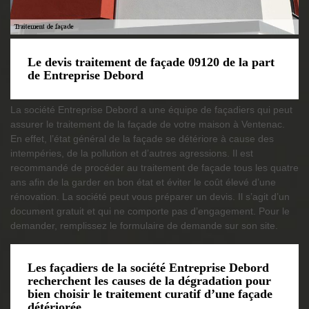
Le devis traitement de façade 09120 de la part
de Entreprise Debord
La société Entreprise Debord a une équipe de façadiers qui peut
assurer le traitement de la façade de votre maison à Ventenac.
En effet, l’état général de la façade se détériore à cause des
intempéries, de la pollution et d’autres agressions. Il est
recommandé de procéder au traitement de façade tous les quatre
ans afin de la garder en bon état et éviter le coût élevé d’une
rénovation. La société peut vous préparer un devis. Il s’agit d’un
document gratuit et qui ne comporte pas d’engagement. Pour le
demander, remplissez le formulaire de demande sur son site.
Les façadiers de la société Entreprise Debord
recherchent les causes de la dégradation pour
bien choisir le traitement curatif d’une façade
détériorée