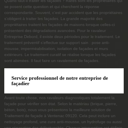
Quand faut-il traiter les façades ? Rares sont les propriétaires qui
se posent cette question et qui cherchent la réponse
correspondante. Souvent, c’est par accident que les propriétaires
s’obligent à traiter les façades. La grande majorité des
propriétaires traitent les façades de maisons lorsque celles-ci
présentent des dégradations avancées. Pour le ravaleur
Entreprise Debord, il existe deux périodes pour le traitement. Le
traitement préventif s’effectue sur support sain : pose anti-
mousse, imperméabilisation, isolation de façades et murs
extérieurs. Le traitement curatif se réalise lorsque les façades
sont abimées. Il faut faire un ravalement de façades.
Service professionnel de notre entreprise de
façadier
Avant toute chose, nos ravaleurs diagnostiques totalement la
façade pour vérifier son état. Selon le matériau (brique, pierre,
béton, bois), nous vous présentons la meilleure solution de
Traitement de façade à Ventenac 09120. Cela peut inclure un
nettoyage profond, une cure anti-mousse, un hydrofuge ou aussi
une réparation des défectuosités. Chaque intervention est définie