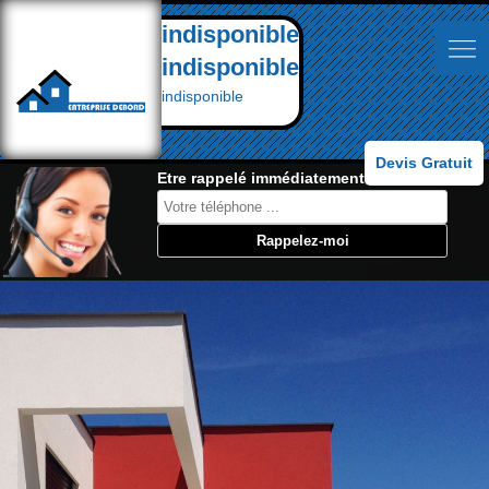
indisponible
indisponible
indisponible
Devis Gratuit
Etre rappelé immédiatement: