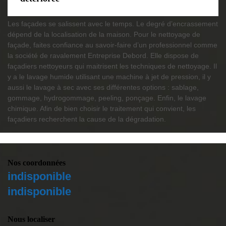
Les façades se salissent avec le temps. Le degré d’encrassement
dépend de la localisation de la maison. Pour le nettoyage de
façade, faites confiance au savoir-faire d’un professionnel comme
la société de ravalement Entreprise Debord. Elle dispose de
façadiers nettoyeurs qui maitrisent les techniques de nettoyage. Il
y a le lavage humide utilisant une machine à jet de pression, il y
aussi le lavage à sec avec ses différentes options : sablage,
gommage, hydrogommage, peeling, ponçage. Enfin, le lavage
chimique. Afin de bien choisir le traitement qui convient, les
façadiers recherchent la cause de la dégradation.
Nos coordonnées
indisponible
indisponible
Nous localiser