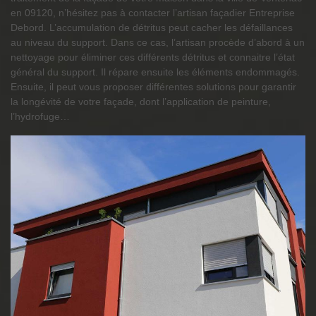
en 09120, n’hésitez pas à contacter l’artisan façadier Entreprise
Debord. L’accumulation de détritus peut cacher les défaillances
au niveau du support. Dans ce cas, l’artisan procède d’abord à un
nettoyage pour éliminer ces différents détritus et connaitre l’état
général du support. Il répare ensuite les éléments endommagés.
Ensuite, il peut vous proposer différentes solutions pour garantir
la longévité de votre façade, dont l’application de peinture,
l’hydrofuge…