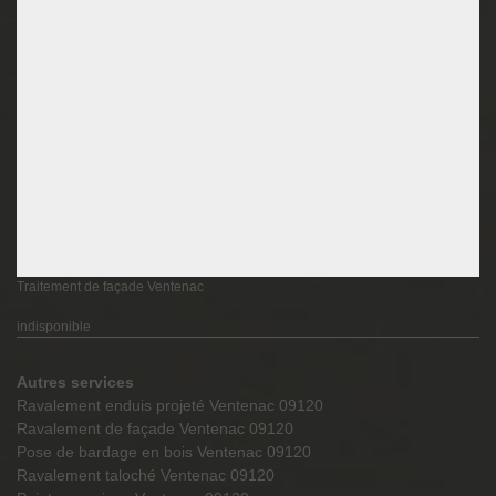
Traitement de façade Ventenac
indisponible
Autres services
Ravalement enduis projeté Ventenac 09120
Ravalement de façade Ventenac 09120
Pose de bardage en bois Ventenac 09120
Ravalement taloché Ventenac 09120